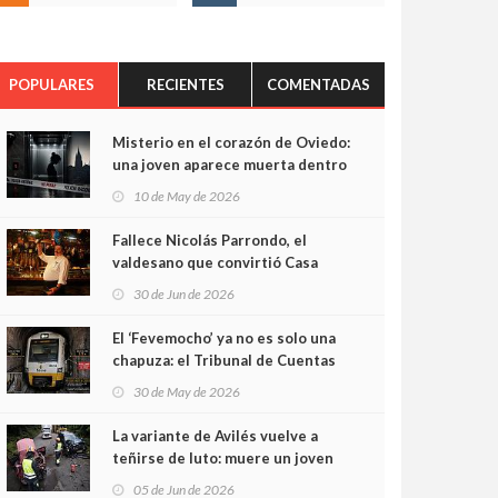
POPULARES
RECIENTES
COMENTADAS
Misterio en el corazón de Oviedo:
una joven aparece muerta dentro
del ascensor de su edificio y las
10 de May de 2026
cámaras captan sus últimos
minutos
Fallece Nicolás Parrondo, el
valdesano que convirtió Casa
Parrondo en un pedazo de
30 de Jun de 2026
Asturias en Madrid
El ‘Fevemocho’ ya no es solo una
chapuza: el Tribunal de Cuentas
cifra en casi 20 millones el
30 de May de 2026
sobrecoste de los trenes que no
cabían por los túneles
La variante de Avilés vuelve a
teñirse de luto: muere un joven
de 32 años en un violento choque
05 de Jun de 2026