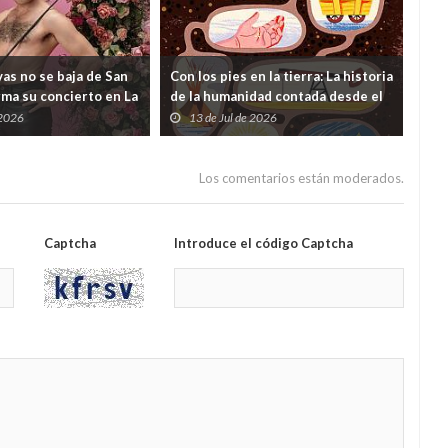
as no se baja de San
Con los pies en la tierra: La historia
¿Y s
rma su concierto en La
de la humanidad contada desde el
viv
 dudas lanzadas desde
subsuelo
 2026
13 de Jul de 2026
0
ento
Los comentarios están moderados.
Captcha
Introduce el código Captcha