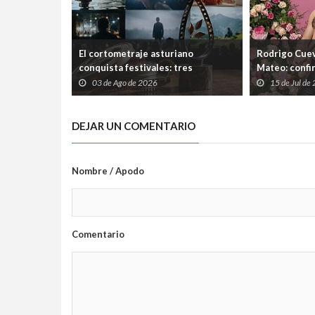
El cortometraje asturiano
Rodrigo Cuev
conquista festivales: tres
Mateo: confi
producciones de Laboral
Ería tras las
03 de Ago de 2026
15 de Jul de
Cinemateca suman nuevos premios
el Ayuntami
DEJAR UN COMENTARIO
Nombre / Apodo
Comentario