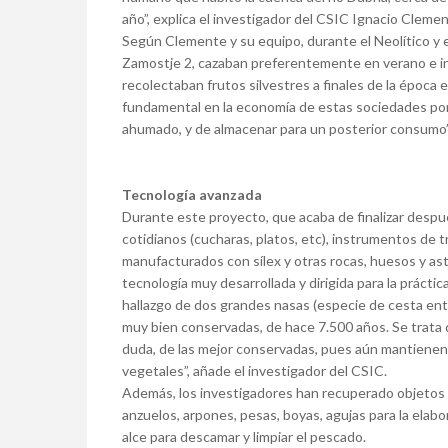
año”, explica el investigador del CSIC Ignacio Clement
Según Clemente y su equipo, durante el Neolítico y 
Zamostje 2, cazaban preferentemente en verano e inv
recolectaban frutos silvestres a finales de la época
fundamental en la economía de estas sociedades por 
ahumado, y de almacenar para un posterior consumo
Tecnología avanzada
Durante este proyecto, que acaba de finalizar despu
cotidianos (cucharas, platos, etc), instrumentos de t
manufacturados con sílex y otras rocas, huesos y a
tecnología muy desarrollada y dirigida para la práct
hallazgo de dos grandes nasas (especie de cesta ent
muy bien conservadas, de hace 7.500 años. Se trata d
duda, de las mejor conservadas, pues aún mantienen
vegetales”, añade el investigador del CSIC.
Además, los investigadores han recuperado objetos 
anzuelos, arpones, pesas, boyas, agujas para la elabo
alce para descamar y limpiar el pescado.