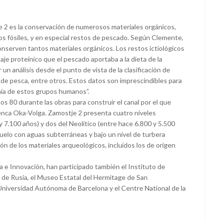
e 2 es la conservación de numerosos materiales orgánicos,
s fósiles, y en especial restos de pescado. Según Clemente,
nserven tantos materiales orgánicos. Los restos ictiológicos
e proteínico que el pescado aportaba a la dieta de la
un análisis desde el punto de vista de la clasificación de
 de pesca, entre otros. Estos datos son imprescindibles para
omía de estos grupos humanos”.
s 80 durante las obras para construir el canal por el que
uenca Oka-Volga. Zamostje 2 presenta cuatro niveles
y 7.100 años) y dos del Neolítico (entre hace 6.800 y 5.500
suelo con aguas subterráneas y bajo un nivel de turbera
ón de los materiales arqueológicos, incluidos los de origen
ia e Innovación, han participado también el Instituto de
s de Rusia, el Museo Estatal del Hermitage de San
Universidad Autónoma de Barcelona y el Centre National de la