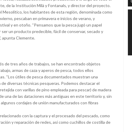
e, de la Institución Milà y Fontanals, y director del proyecto.
el Mesolítico, los habitantes de esta región, denominada como
ierno, pescaban en primavera e inicios de verano, y
 estival y en otoño. “Pensamos que la pesca jugó un papel
ser un producto predecible, fácil de conservar, secado y
”, apunta Clemente.
és de tres años de trabajos, se han encontrado objetos
rabajo, armas de caza y aperos de pesca, todos ellos
stas. “Los útiles de pesca documentados muestran una
ica de diversas técnicas pesqueras. Podemos destacar el
retejida con varillas de pino empleada para pescar) de madera
e una de las dataciones más antiguas en este territorio y, sin
 algunos cordajes de unión manufacturados con fibras
relacionado con la captura y el procesado del pescado, como
ración y reparación de redes, así como cuchillos de costilla de