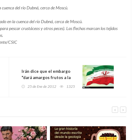
a cuenca del río Dubná, cerca de Moscú.
rado en la cuenca del río Dubná, cerca de Moscú.
n para pescar crustáceos y otros peces). Las flechas marcan los tejidos
s.
mente/CSIC
Irán dice que el embargo
"dará amargos frutos a la
UE"
25 de Ene de 2012
1325