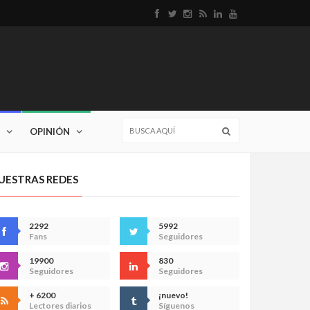
OPINIÓN
UESTRAS REDES
2292
5992
Fans
Seguidores
19900
830
Seguidores
Seguidores
+ 6200
¡nuevo!
Lectores diarios
Síguenos