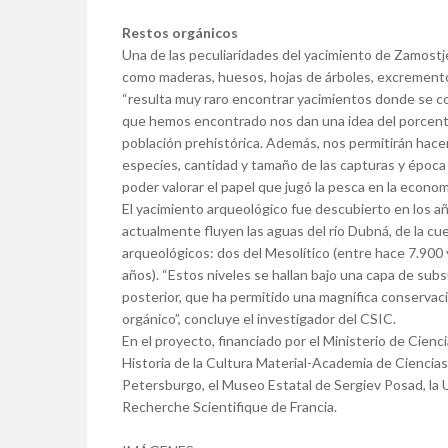
Restos orgánicos
Una de las peculiaridades del yacimiento de Zamostj
como maderas, huesos, hojas de árboles, excremento
“resulta muy raro encontrar yacimientos donde se co
que hemos encontrado nos dan una idea del porcentaj
población prehistórica. Además, nos permitirán hacer 
especies, cantidad y tamaño de las capturas y época
poder valorar el papel que jugó la pesca en la econ
El yacimiento arqueológico fue descubierto en los año
actualmente fluyen las aguas del río Dubná, de la c
arqueológicos: dos del Mesolítico (entre hace 7.900 
años). “Estos niveles se hallan bajo una capa de sub
posterior, que ha permitido una magnífica conservaci
orgánico”, concluye el investigador del CSIC.
En el proyecto, financiado por el Ministerio de Cienc
Historia de la Cultura Material-Academia de Ciencia
Petersburgo, el Museo Estatal de Sergiev Posad, la 
Recherche Scientifique de Francia.