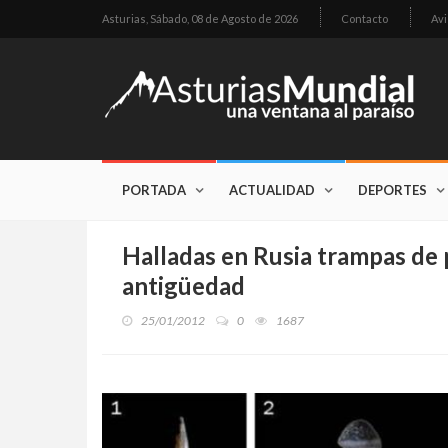
Asturias,
Sábado, 08 de Agosto de 2026
Contacto
Avi
PORTADA
ACTUALIDAD
DEPORTES
Halladas en Rusia trampas de 
antigüedad
25/01/2012
0
1687