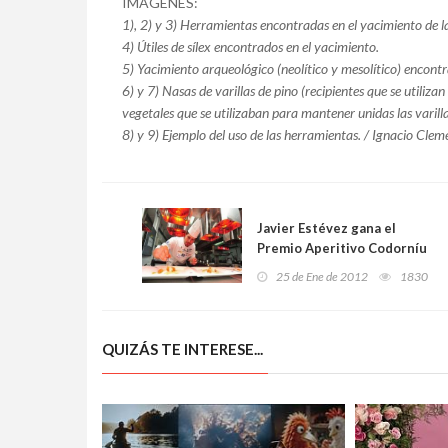
IMÁGENES:
1), 2) y 3) Herramientas encontradas en el yacimiento de l
4) Útiles de sílex encontrados en el yacimiento.
5) Yacimiento arqueológico (neolítico y mesolítico) encont
6) y 7) Nasas de varillas de pino (recipientes que se utiliza
vegetales que se utilizaban para mantener unidas las varilla
8) y 9) Ejemplo del uso de las herramientas. / Ignacio Cle
Javier Estévez gana el
Premio Aperitivo Codorníu
y la 6 semifinal del Concurso
25 de Ene de 2012
1830
Cocinero del Año
QUIZÁS TE INTERESE...