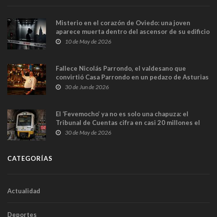
Misterio en el corazón de Oviedo: una joven
aparece muerta dentro del ascensor de su edificio
y las cámaras captan sus últimos minutos
10 de May de 2026
Fallece Nicolás Parrondo, el valdesano que
convirtió Casa Parrondo en un pedazo de Asturias
en Madrid
30 de Jun de 2026
El ‘Fevemocho’ ya no es solo una chapuza: el
Tribunal de Cuentas cifra en casi 20 millones el
sobrecoste de los trenes que no cabían por los
30 de May de 2026
túneles
CATEGORÍAS
Actualidad
Deportes