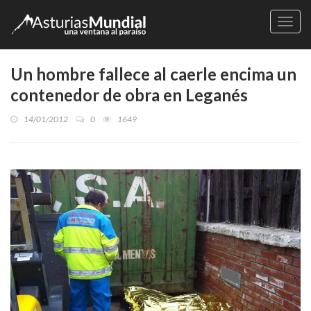
Naveg
Un hombre fallece al caerle encima un
contenedor de obra en Leganés
14/01/2012
0
1649