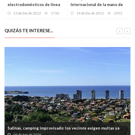
electrodomésticos de línea
Internacional de la mano de
blanca cayó un 14,4% en 2011
FITUR
13 de Ene de 2012
1710
14 de Ene de 2012
1953
QUIZÁS TE INTERESE...
Salinas, camping improvisado: los vecinos exigen multas ya
06 de Ago de 2026