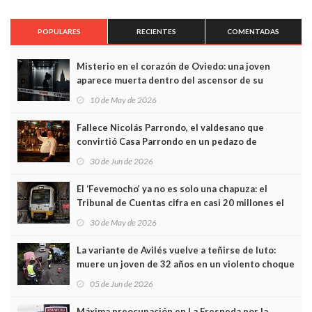
POPULARES
RECIENTES
COMENTADAS
Misterio en el corazón de Oviedo: una joven
aparece muerta dentro del ascensor de su
edificio y las cámaras captan sus últimos minutos
10 de May de 2026
Fallece Nicolás Parrondo, el valdesano que
convirtió Casa Parrondo en un pedazo de
Asturias en Madrid
30 de Jun de 2026
El ‘Fevemocho’ ya no es solo una chapuza: el
Tribunal de Cuentas cifra en casi 20 millones el
sobrecoste de los trenes que no cabían por los
30 de May de 2026
túneles
La variante de Avilés vuelve a teñirse de luto:
muere un joven de 32 años en un violento choque
frontal
05 de Jun de 2026
Máxima preocupación en La Fresneda por la