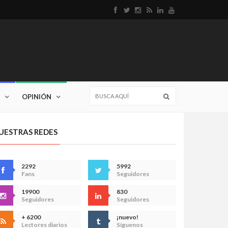
OPINIÓN
UESTRAS REDES
2292
5992
Fans
Seguidores
19900
830
Seguidores
Seguidores
+ 6200
¡nuevo!
Lectores diarios
Síguenos