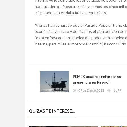
interna, yo les digo que los andaluces no podemos ol
nuestra tierra”. “Nosotros ni olvidamos los cinco mil
mil parados en Andalucía”, ha denunciado.
Arenas ha asegurado que el Partido Popular tiene c
económica y el paro y dedicamos el cien por cien de n
“está enfrascado en la pelea del poder y en la pelea d
interna, para mi es el motor del cambio”, ha concluido.
PEMEX acuerda reforzar su
presencia en Repsol
07 de Ene de 2012
1677
QUIZÁS TE INTERESE...