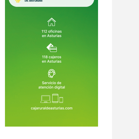
ultar también puede corromper:
El BOE desnuda el fracaso de
ndo el Gobierno convierte la
Oviedo: estos son los errores que
icia en un privilegio
le costaron la Agencia de Salud
9 de Jul de 2026
29 de Jul de 2026
Pública y 300 empleos