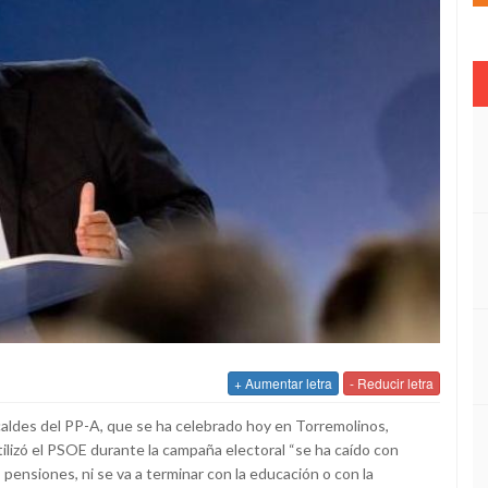
+ Aumentar letra
- Reducir letra
caldes del PP-A, que se ha celebrado hoy en Torremolinos,
ilizó el PSOE durante la campaña electoral “se ha caído con
pensiones, ni se va a terminar con la educación o con la