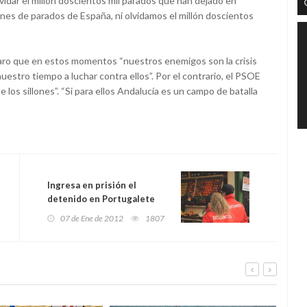
vidar el millón doscientos mil parados que han dejado en
lones de parados de España, ni olvidamos el millón doscientos
laro que en estos momentos “nuestros enemigos son la crisis
uestro tiempo a luchar contra ellos”. Por el contrario, el PSOE
e los sillones”. “Si para ellos Andalucía es un campo de batalla
Ingresa en prisión el
detenido en Portugalete
por agresión sexual
07 de Ene de 2012
1807