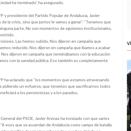
ciedad ha terminado”, ha asegurado.
PP y presidente del Partido Popular de Andalucía, Javier
 de la crisis, sino que juntos le vamos a ganar”. “Tenemos que
 ninguna parte. No son momentos de egoísmos institucionales,
nsistido.
ensiones. Las hemos subido. Nos dijeron en campaña que
V
lo hemos reducido. Nos dijeron en campaña que íbamos a acabar
d. Nos dijeron en campaña que terminábamos con la educación
bamos con la sanidad pública. Eso también es completamente
el PP ha aclarado que “los momentos que estamos atravesando
s pidiendo un esfuerzo, que tenemos que sacrificarnos todos
eneficiará a los pensionistas y a los parados.
ía General del PSOE, Javier Arenas ha ironizado con que varios
s. “A esos que se acuerdan de Andalucía como campo de batalla