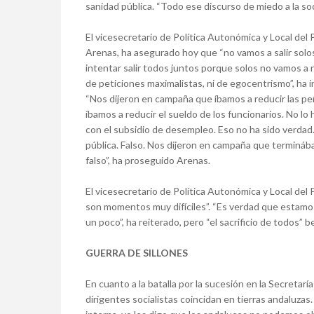
sanidad pública. “Todo ese discurso de miedo a la so
El vicesecretario de Política Autonómica y Local del 
Arenas, ha asegurado hoy que “no vamos a salir solos
intentar salir todos juntos porque solos no vamos a
de peticiones maximalistas, ni de egocentrismo”, ha i
“Nos dijeron en campaña que íbamos a reducir las p
íbamos a reducir el sueldo de los funcionarios. No 
con el subsidio de desempleo. Eso no ha sido verda
pública. Falso. Nos dijeron en campaña que terminá
falso”, ha proseguido Arenas.
El vicesecretario de Política Autonómica y Local d
son momentos muy difíciles”. “Es verdad que estamo
un poco”, ha reiterado, pero “el sacrificio de todos” b
GUERRA DE SILLONES
En cuanto a la batalla por la sucesión en la Secretar
dirigentes socialistas coincidan en tierras andaluza