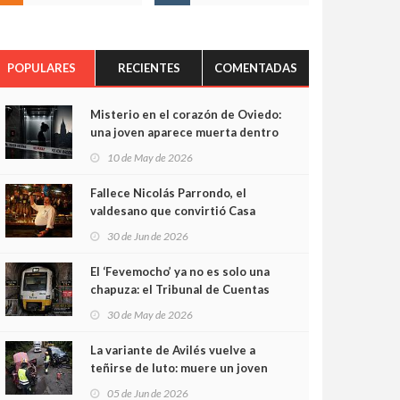
POPULARES
RECIENTES
COMENTADAS
Misterio en el corazón de Oviedo:
una joven aparece muerta dentro
del ascensor de su edificio y las
10 de May de 2026
cámaras captan sus últimos
minutos
Fallece Nicolás Parrondo, el
valdesano que convirtió Casa
Parrondo en un pedazo de
30 de Jun de 2026
Asturias en Madrid
El ‘Fevemocho’ ya no es solo una
chapuza: el Tribunal de Cuentas
cifra en casi 20 millones el
30 de May de 2026
sobrecoste de los trenes que no
cabían por los túneles
La variante de Avilés vuelve a
teñirse de luto: muere un joven
de 32 años en un violento choque
05 de Jun de 2026