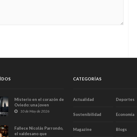
ÍDOS
CATEGORÍAS
Misterio en el corazón de
Actualidad
Deportes
Oviedo: una joven
aparece muerta dentro
10 de May de 2026
Sostenibilidad
Economía
del ascensor de su
edificio y las cámaras
captan sus últimos
Fallece Nicolás Parrondo,
Magazine
Blogs
minutos
el valdesano que