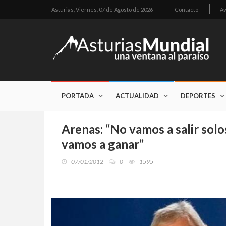
Asturias,
Viernes, 07 de Agosto de 2026
Contacto
Av
PORTADA
ACTUALIDAD
DEPORTES
Arenas: “No vamos a salir solos 
vamos a ganar”
07/01/2012
0
1595