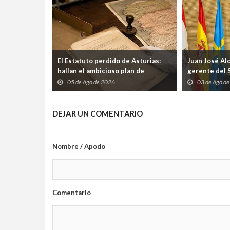
El Estatuto perdido de Asturias:
Juan José Al
hallan el ambicioso plan de
gerente del 
autogobierno que la guerra
etapa marcad
05 de Ago de 2026
03 de Ago d
condenó al olvido
los profesio
DEJAR UN COMENTARIO
Nombre / Apodo
Comentario