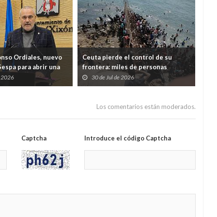
onso Ordiales, nuevo
Ceuta pierde el control de su
Ind
Sespa para abrir una
frontera: miles de personas
cua
a por el diálogo con
desbordan el Tarajal y ponen a
Just
e 2026
30 de Jul de 2026
2
nales
España ante una crisis de Estado
Los comentarios están moderados.
Captcha
Introduce el código Captcha