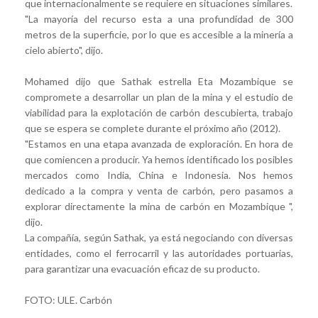
que internacionalmente se requiere en situaciones similares.
"La mayoría del recurso esta a una profundidad
de
300
metros
de
la superficie, por lo que es accesible a la minería a
cielo abierto", dijo.
Mohamed dijo que Sathak estrella Eta Mozambique se
compromete a
de
sarrollar un plan
de
la mina y el estudio
de
viabilidad para la explotación
de
carbón
de
scubierta, trabajo
que se espera se complete durante el próximo año (2012).
"Estamos en una etapa avanzada
de
exploración.
En hora
de
que comiencen a producir.
Ya hemos i
de
ntificado los posibles
mercados como India, China e Indonesia.
Nos hemos
de
dicado a la compra y venta
de
carbón, pero pasamos a
explorar directamente la mina
de
carbón en Mozambique ",
dijo.
La compañía, según Sathak, ya está negociando con diversas
entida
de
s, como el ferrocarril y las autorida
de
s portuarias,
para garantizar una evacuación eficaz
de
su producto.
FOTO: ULE. Carbón