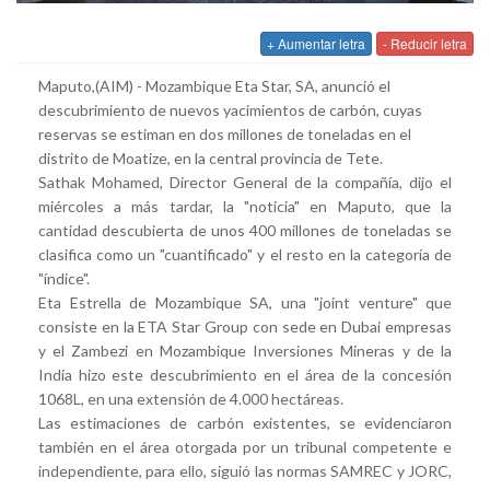
+ Aumentar letra
- Reducir letra
Maputo,(AIM) - Mozambique Eta Star, SA, anunció el
de
scubrimiento
de
nuevos yacimientos
de
carbón, cuyas
reservas se estiman en dos millones
de
toneladas en el
distrito
de
Moatize, en la central provincia
de
Tete.
Sathak Mohamed, Director General
de
la compañía, dijo el
miércoles a más tardar, la "noticia" en Maputo, que la
cantidad
de
scubierta
de
unos 400 millones
de
toneladas se
clasifica como un "cuantificado" y el resto en la categoría
de
"índice".
Eta Estrella
de
Mozambique SA, una "joint venture" que
consiste en la ETA Star Group con se
de
en Dubai empresas
y el Zambezi en Mozambique Inversiones Mineras y
de
la
India hizo este
de
scubrimiento en el área
de
la concesión
1068L, en una extensión
de
4.000 hectáreas.
Las estimaciones
de
carbón existentes, se evi
de
nciaron
también en el área otorgada por un tribunal competente e
in
de
pendiente, para ello, siguió las normas SAMREC y JORC,