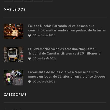
MÁS LEÍDOS
Fallece Nicolás Parrondo, el valdesano que
convirtió Casa Parrondo en un pedazo de Asturias
en Madrid
30 de Jun de 2026
El ‘Fevemocho’ ya no es solo una chapuza: el
Tribunal de Cuentas cifra en casi 20 millones el
sobrecoste de los trenes que no cabían por los
30 de May de 2026
túneles
La variante de Avilés vuelve a teñirse de luto:
muere un joven de 32 años en un violento choque
frontal
05 de Jun de 2026
CATEGORÍAS