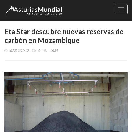
Naveg
Eta Star descubre nuevas reservas de
carbón en Mozambique
02/01/2012
0
1634