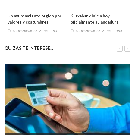
Un ayuntamiento regido por
Kutxabank inicia hoy
valores y costumbres
oficialmente su andadura
tradicionales del pueblo
02 de Ene de 2012
1601
02 de Ene de 2012
1585
Ayyuk
QUIZÁS TE INTERESE...