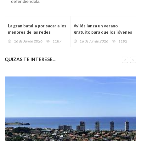
defendiéndola.
La gran batalla por sacar a los
Avilés lanza un verano
menores de las redes
gratuito para que los jóvenes
sociales: Europa, Reino Unido
salgan, jueguen, creen y
16 de Jun de 2026
1187
16 de Jun de 2026
1192
y Australia empiezan a poner
descubran la naturaleza
puertas al algoritmo
QUIZÁS TE INTERESE...