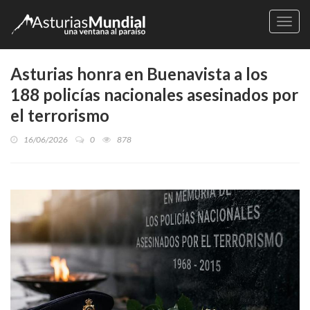
Naveg
Asturias honra en Buenavista a los
188 policías nacionales asesinados por
el terrorismo
16/06/2026
0
878