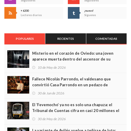
Seguidores
Seguidores
+ 6200
¡nuevo!
Lectores diarios
Síguenos
POPULARES
RECIENTES
COMENTADAS
Misterio en el corazón de Oviedo: una joven
aparece muerta dentro del ascensor de su
edificio y las cámaras captan sus últimos minutos
10 de May de 2026
Fallece Nicolás Parrondo, el valdesano que
convirtió Casa Parrondo en un pedazo de
Asturias en Madrid
30 de Jun de 2026
El ‘Fevemocho’ ya no es solo una chapuza: el
Tribunal de Cuentas cifra en casi 20 millones el
sobrecoste de los trenes que no cabían por los
30 de May de 2026
túneles
La variante de Avilés vuelve a teñirse de luto: