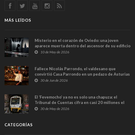
MÁS LEÍDOS
Misterio en el corazón de Oviedo: una joven
aparece muerta dentro del ascensor de su edificio
y las cámaras captan sus últimos minutos
10 de May de 2026
Fallece Nicolás Parrondo, el valdesano que
convirtió Casa Parrondo en un pedazo de Asturias
en Madrid
30 de Jun de 2026
El ‘Fevemocho’ ya no es solo una chapuza: el
Tribunal de Cuentas cifra en casi 20 millones el
sobrecoste de los trenes que no cabían por los
30 de May de 2026
túneles
CATEGORÍAS