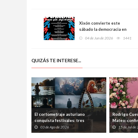
Xixón convierte este
sábado la democracia en
una cita joven con deporte,
04 de Jun de 2026
1441
música, podcast y debate en
la playa del Arbeyal
QUIZÁS TE INTERESE...
El cortometraje asturiano
Rodrigo Cuev
conquista festivales: tres
Mateo: confi
producciones de Laboral
Ería tras las
03 de Ago de 2026
15 de Jul de
Cinemateca suman nuevos premios
el Ayuntami