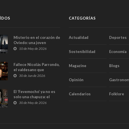
ÍDOS
CATEGORÍAS
Misterio en el corazón de
Actualidad
Deportes
Oviedo: una joven
aparece muerta dentro
10 de May de 2026
Sostenibilidad
Economía
del ascensor de su
edificio y las cámaras
captan sus últimos
Fallece Nicolás Parrondo,
Magazine
Blogs
minutos
el valdesano que
convirtió Casa Parrondo
30 de Jun de 2026
Opinión
Gastronom
en un pedazo de Asturias
en Madrid
El ‘Fevemocho’ ya no es
Calendarios
Folklore
solo una chapuza: el
Tribunal de Cuentas cifra
30 de May de 2026
en casi 20 millones el
sobrecoste de los trenes
que no cabían por los
túneles