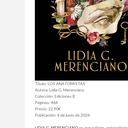
Título: LOS ANATOMISTAS
Autora: Lidia G. Merenciano
Colección: Ediciones B
Páginas: 464
Precio: 22,90€
Publicación: 4 de junio de 2026
LIDIA G. MERENCIANO
es arqueóloga, antropóloga f