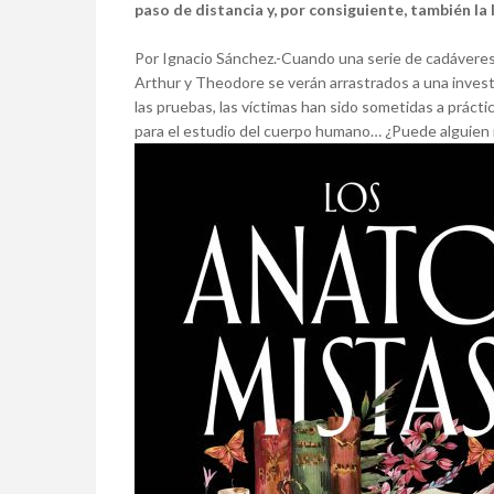
paso de distancia y, por consiguiente, también la 
Por Ignacio Sánchez.-Cuando una serie de cadáveres 
Arthur y Theodore se verán arrastrados a una invest
las pruebas, las víctimas han sido sometidas a práct
para el estudio del cuerpo humano… ¿Puede alguien 