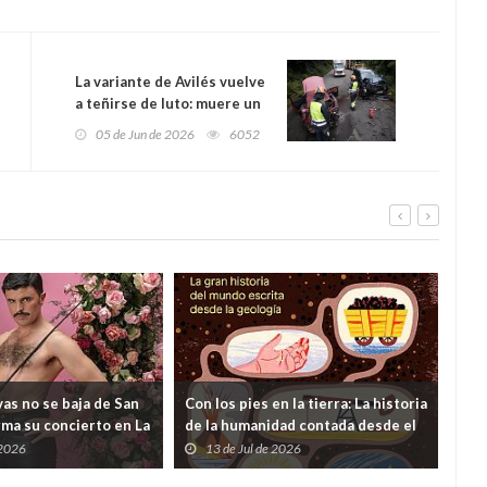
La variante de Avilés vuelve
a teñirse de luto: muere un
joven de 32 años en un
05 de Jun de 2026
6052
violento choque frontal
as no se baja de San
Con los pies en la tierra: La historia
¿Y s
rma su concierto en La
de la humanidad contada desde el
viv
 dudas lanzadas desde
subsuelo
 2026
13 de Jul de 2026
0
ento