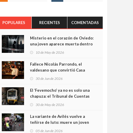
POPULARES
RECIENTES
COMENTADAS
Misterio en el corazón de Oviedo:
una joven aparece muerta dentro
del ascensor de su edificio y las
10 de May de 2026
cámaras captan sus últimos
minutos
Fallece Nicolás Parrondo, el
valdesano que convirtió Casa
Parrondo en un pedazo de
30 de Jun de 2026
Asturias en Madrid
El ‘Fevemocho’ ya no es solo una
chapuza: el Tribunal de Cuentas
cifra en casi 20 millones el
30 de May de 2026
sobrecoste de los trenes que no
cabían por los túneles
La variante de Avilés vuelve a
teñirse de luto: muere un joven
de 32 años en un violento choque
05 de Jun de 2026