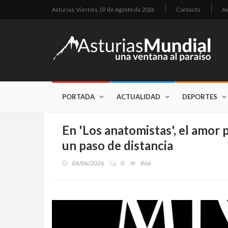
Asturias,
Viernes, 07 de Agosto de 2026
Contacto
Av
PORTADA
ACTUALIDAD
DEPORTES
En 'Los anatomistas', el amor p
un paso de distancia
04/06/2026
0
866