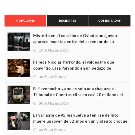
POPULARES
RECIENTES
COMENTADAS
Misterio en el corazón de Oviedo: una joven
aparece muerta dentro del ascensor de su
edificio y las cámaras captan sus últimos minutos
10 de May de 2026
Fallece Nicolás Parrondo, el valdesano que
convirtió Casa Parrondo en un pedazo de
Asturias en Madrid
30 de Jun de 2026
El ‘Fevemocho’ ya no es solo una chapuza: el
Tribunal de Cuentas cifra en casi 20 millones el
sobrecoste de los trenes que no cabían por los
30 de May de 2026
túneles
La variante de Avilés vuelve a teñirse de luto:
muere un joven de 32 años en un violento choque
frontal
05 de Jun de 2026