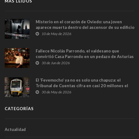
MÁS LEÍDOS
Misterio en el corazón de Oviedo: una joven
aparece muerta dentro del ascensor de su edificio
y las cámaras captan sus últimos minutos
10 de May de 2026
Fallece Nicolás Parrondo, el valdesano que
convirtió Casa Parrondo en un pedazo de Asturias
en Madrid
30 de Jun de 2026
El ‘Fevemocho’ ya no es solo una chapuza: el
Tribunal de Cuentas cifra en casi 20 millones el
sobrecoste de los trenes que no cabían por los
30 de May de 2026
túneles
CATEGORÍAS
Actualidad