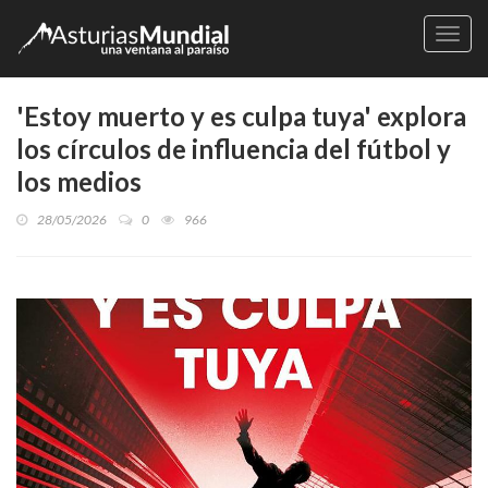
Naveg
'Estoy muerto y es culpa tuya' explora
los círculos de influencia del fútbol y
los medios
28/05/2026
0
966