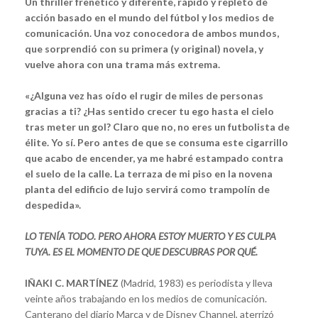
Un thriller frenético y diferente, rápido y repleto de
acción basado en el mundo del fútbol y los medios de
comunicación. Una voz conocedora de ambos mundos,
que sorprendió con su primera (y original) novela, y
vuelve ahora con una trama más extrema.
«¿Alguna vez has oído el rugir de miles de personas
gracias a ti? ¿Has sentido crecer tu ego hasta el cielo
tras meter un gol? Claro que no, no eres un futbolista de
élite. Yo sí. Pero antes de que se consuma este cigarrillo
que acabo de encender, ya me habré estampado contra
el suelo de la calle. La terraza de mi piso en la novena
planta del edificio de lujo servirá como trampolín de
despedida».
LO TENÍA TODO. PERO AHORA ESTOY MUERTO Y ES CULPA
TUYA. ES EL MOMENTO DE QUE DESCUBRAS POR QUÉ.
IÑAKI C. MARTÍNEZ
(Madrid, 1983) es periodista y lleva
veinte años trabajando en los medios de comunicación.
Canterano del diario Marca y de Disney Channel, aterrizó