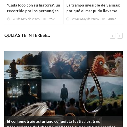
'Cada loco con su historia', un
La trampa invisible de Salinas:
recorrido por los personajes
por qué el mar pudo llevarse
más sorprendentes de la
a Iyán en cuestión de
28 de May de 2026
957
28 de May de 2026
4807
Historia
segundos
QUIZÁS TE INTERESE...
El cortometraje asturiano conquista festivales: tres