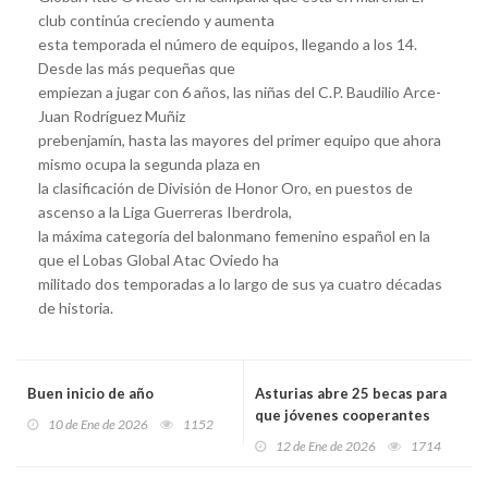
club continúa creciendo y aumenta
esta temporada el número de equipos, llegando a los 14.
Desde las más pequeñas que
empiezan a jugar con 6 años, las niñas del C.P. Baudilio Arce-
Juan Rodríguez Muñiz
prebenjamín, hasta las mayores del primer equipo que ahora
mismo ocupa la segunda plaza en
la clasificación de División de Honor Oro, en puestos de
ascenso a la Liga Guerreras Iberdrola,
la máxima categoría del balonmano femenino español en la
que el Lobas Global Atac Oviedo ha
militado dos temporadas a lo largo de sus ya cuatro décadas
de historia.
Buen inicio de año
Asturias abre 25 becas para
que jóvenes cooperantes
10 de Ene de 2026
1152
participen en proyectos
12 de Ene de 2026
1714
solidarios en doce países