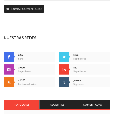
ENVIAR COMENTARIO
NUESTRAS REDES
2292
5992
Fans
Seguidores
19900
830
Seguidores
Seguidores
+ 6200
¡nuevo!
Lectores diarios
Síguenos
POPULARES
RECIENTES
COMENTADAS