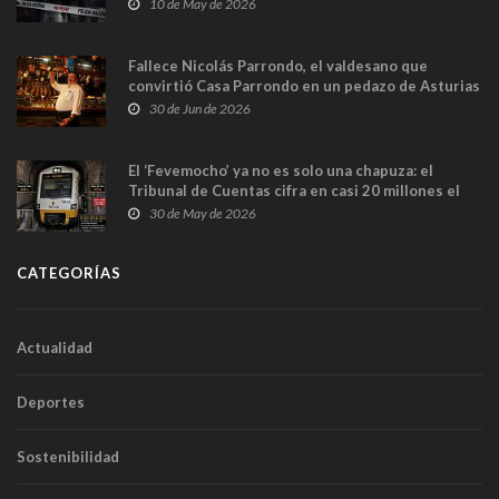
y las cámaras captan sus últimos minutos
10 de May de 2026
Fallece Nicolás Parrondo, el valdesano que
convirtió Casa Parrondo en un pedazo de Asturias
en Madrid
30 de Jun de 2026
El ‘Fevemocho’ ya no es solo una chapuza: el
Tribunal de Cuentas cifra en casi 20 millones el
sobrecoste de los trenes que no cabían por los
30 de May de 2026
túneles
CATEGORÍAS
Actualidad
Deportes
Sostenibilidad