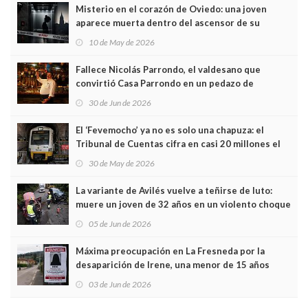
Misterio en el corazón de Oviedo: una joven
aparece muerta dentro del ascensor de su
edificio y las cámaras captan sus últimos minutos
10 de May de 2026
Fallece Nicolás Parrondo, el valdesano que
convirtió Casa Parrondo en un pedazo de
Asturias en Madrid
30 de Jun de 2026
El ‘Fevemocho’ ya no es solo una chapuza: el
Tribunal de Cuentas cifra en casi 20 millones el
sobrecoste de los trenes que no cabían por los
30 de May de 2026
túneles
La variante de Avilés vuelve a teñirse de luto:
muere un joven de 32 años en un violento choque
frontal
05 de Jun de 2026
Máxima preocupación en La Fresneda por la
desaparición de Irene, una menor de 15 años
03 de Jun de 2026