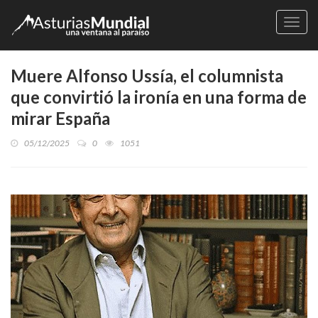
Naveg
Muere Alfonso Ussía, el columnista
que convirtió la ironía en una forma de
mirar España
05/12/2025
0
1051