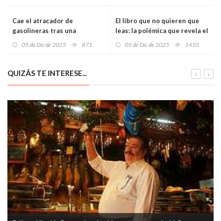
Cae el atracador de
El libro que no quieren que
gasolineras tras una
leas: la polémica que revela el
espectacular persecución en
tabú español sobre las
05 de Dic de 2025
871
05 de Dic de 2025
1410
la autovía Minera
denuncias falsas
QUIZÁS TE INTERESE...