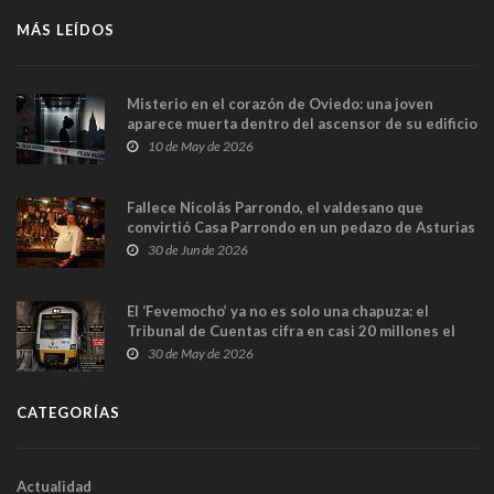
MÁS LEÍDOS
Misterio en el corazón de Oviedo: una joven
aparece muerta dentro del ascensor de su edificio
y las cámaras captan sus últimos minutos
10 de May de 2026
Fallece Nicolás Parrondo, el valdesano que
convirtió Casa Parrondo en un pedazo de Asturias
en Madrid
30 de Jun de 2026
El ‘Fevemocho’ ya no es solo una chapuza: el
Tribunal de Cuentas cifra en casi 20 millones el
sobrecoste de los trenes que no cabían por los
30 de May de 2026
túneles
CATEGORÍAS
Actualidad