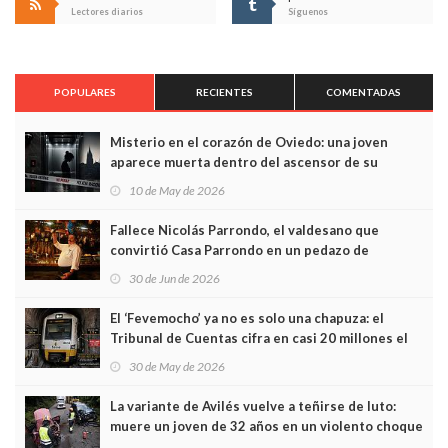
Lectores diarios
Síguenos
POPULARES
RECIENTES
COMENTADAS
Misterio en el corazón de Oviedo: una joven
aparece muerta dentro del ascensor de su
edificio y las cámaras captan sus últimos minutos
10 de May de 2026
Fallece Nicolás Parrondo, el valdesano que
convirtió Casa Parrondo en un pedazo de
Asturias en Madrid
30 de Jun de 2026
El ‘Fevemocho’ ya no es solo una chapuza: el
Tribunal de Cuentas cifra en casi 20 millones el
sobrecoste de los trenes que no cabían por los
30 de May de 2026
túneles
La variante de Avilés vuelve a teñirse de luto:
muere un joven de 32 años en un violento choque
frontal