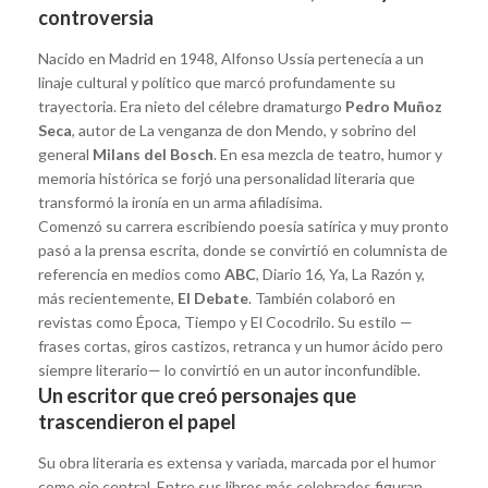
controversia
Nacido en Madrid en 1948, Alfonso Ussía pertenecía a un
linaje cultural y político que marcó profundamente su
trayectoria. Era nieto del célebre dramaturgo
Pedro Muñoz
Seca
, autor de La venganza de don Mendo, y sobrino del
general
Milans del Bosch
. En esa mezcla de teatro, humor y
memoria histórica se forjó una personalidad literaria que
transformó la ironía en un arma afiladísima.
Comenzó su carrera escribiendo poesía satírica y muy pronto
pasó a la prensa escrita, donde se convirtió en columnista de
referencia en medios como
ABC
, Diario 16, Ya, La Razón y,
más recientemente,
El Debate
. También colaboró en
revistas como Época, Tiempo y El Cocodrilo. Su estilo —
frases cortas, giros castizos, retranca y un humor ácido pero
siempre literario— lo convirtió en un autor inconfundible.
Un escritor que creó personajes que
trascendieron el papel
Su obra literaria es extensa y variada, marcada por el humor
como eje central. Entre sus libros más celebrados figuran