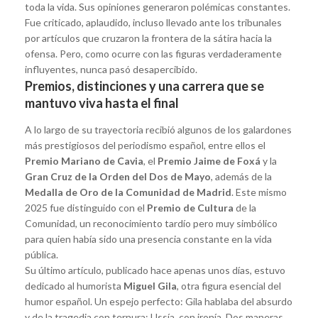
toda la vida. Sus opiniones generaron polémicas constantes.
Fue criticado, aplaudido, incluso llevado ante los tribunales
por artículos que cruzaron la frontera de la sátira hacia la
ofensa. Pero, como ocurre con las figuras verdaderamente
influyentes, nunca pasó desapercibido.
Premios, distinciones y una carrera que se
mantuvo viva hasta el final
A lo largo de su trayectoria recibió algunos de los galardones
más prestigiosos del periodismo español, entre ellos el
Premio Mariano de Cavia
, el
Premio Jaime de Foxá
y la
Gran Cruz de la Orden del Dos de Mayo
, además de la
Medalla de Oro de la Comunidad de Madrid
. Este mismo
2025 fue distinguido con el
Premio de Cultura
de la
Comunidad, un reconocimiento tardío pero muy simbólico
para quien había sido una presencia constante en la vida
pública.
Su último artículo, publicado hace apenas unos días, estuvo
dedicado al humorista
Miguel Gila
, otra figura esencial del
humor español. Un espejo perfecto: Gila hablaba del absurdo
y de la tragedia con ternura; Ussía, con ironía. Dos maneras