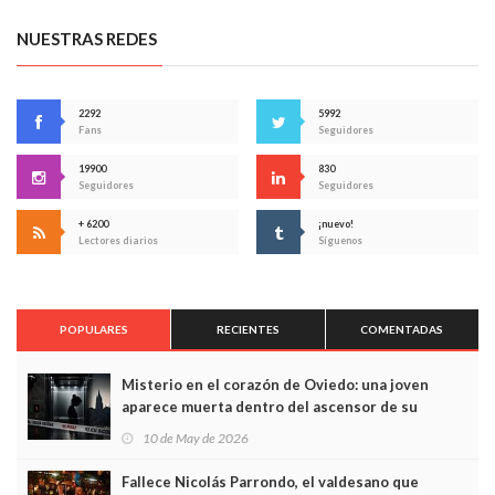
NUESTRAS REDES
2292
5992
Fans
Seguidores
19900
830
Seguidores
Seguidores
+ 6200
¡nuevo!
Lectores diarios
Síguenos
POPULARES
RECIENTES
COMENTADAS
Misterio en el corazón de Oviedo: una joven
aparece muerta dentro del ascensor de su
edificio y las cámaras captan sus últimos minutos
10 de May de 2026
Fallece Nicolás Parrondo, el valdesano que