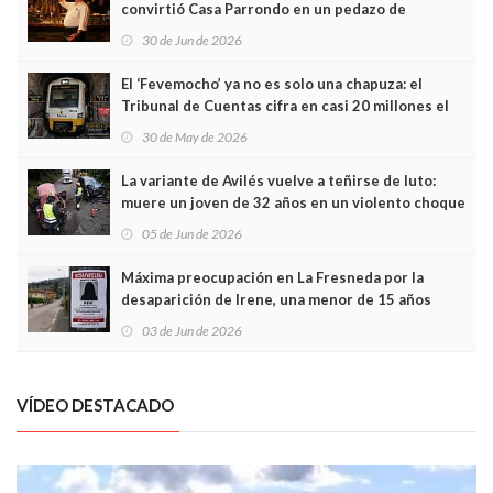
convirtió Casa Parrondo en un pedazo de
Asturias en Madrid
30 de Jun de 2026
El ‘Fevemocho’ ya no es solo una chapuza: el
Tribunal de Cuentas cifra en casi 20 millones el
sobrecoste de los trenes que no cabían por los
30 de May de 2026
túneles
La variante de Avilés vuelve a teñirse de luto:
muere un joven de 32 años en un violento choque
frontal
05 de Jun de 2026
Máxima preocupación en La Fresneda por la
desaparición de Irene, una menor de 15 años
03 de Jun de 2026
VÍDEO DESTACADO