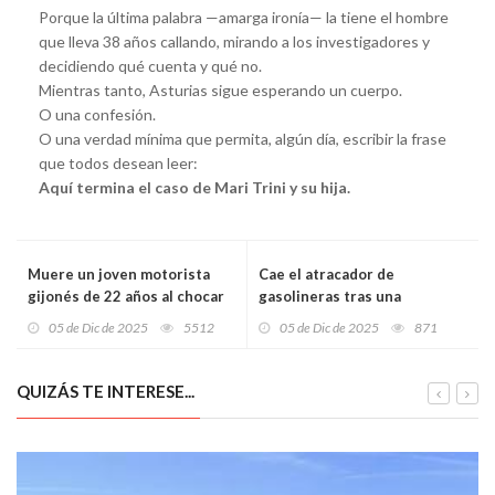
Porque la última palabra —amarga ironía— la tiene el hombre
que lleva 38 años callando, mirando a los investigadores y
decidiendo qué cuenta y qué no.
Mientras tanto, Asturias sigue esperando un cuerpo.
O una confesión.
O una verdad mínima que permita, algún día, escribir la frase
que todos desean leer:
Aquí termina el caso de Mari Trini y su hija.
Muere un joven motorista
Cae el atracador de
gijonés de 22 años al chocar
gasolineras tras una
contra el quitamiedos en la
espectacular persecución en
05 de Dic de 2025
5512
05 de Dic de 2025
871
A-8 a la altura del campus de
la autovía Minera
Viesques
QUIZÁS TE INTERESE...