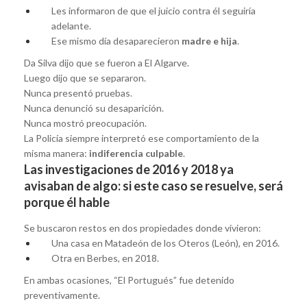
Les informaron de que el juicio contra él seguiría
adelante.
Ese mismo día desaparecieron
madre e hija
.
Da Silva dijo que se fueron a El Algarve.
Luego dijo que se separaron.
Nunca presentó pruebas.
Nunca denunció su desaparición.
Nunca mostró preocupación.
La Policía siempre interpretó ese comportamiento de la
misma manera:
indiferencia culpable
.
Las investigaciones de 2016 y 2018 ya
avisaban de algo: si este caso se resuelve, será
porque él hable
Se buscaron restos en dos propiedades donde vivieron:
Una casa en Matadeón de los Oteros (León), en 2016.
Otra en Berbes, en 2018.
En ambas ocasiones, “El Portugués” fue detenido
preventivamente.