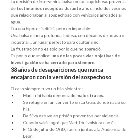
La decisión de intervenir la balsa no fue caprichosa. provenía
de
testimonios recogidos durante años
, incluidos vecinos
que relacionaban al sospechoso con vehículos arrojados al
agua.
Era una hipótesis difícil, pero no imposible:
Una balsa minera profunda, lodosa, con décadas de arrastre
industrial… un lugar perfecto para ocultar algo.
La frustración no es solo por lo que no apareció.
Es por lo que implica:
una de las pocas vías objetivas de
investigación se ha cerrado para siempre
.
38 años de desapariciones que nunca
encajaron con la versión del sospechoso
El caso siempre tuvo un hilo siniestro:
Mari Trini había denunciado
malos tratos
.
Se refugió en un convento en La Guía, donde nació su
hija.
Da Silva estuvo en prisión preventiva por violencia.
Cuando salió, logró que Mari Trini volviera con él.
El
15 de julio de 1987
, fueron juntos a la Audiencia de
León.