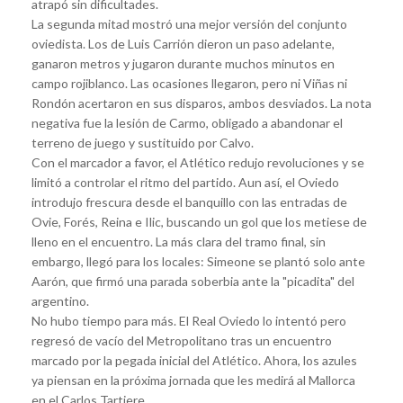
atrapó sin dificultades.
La segunda mitad mostró una mejor versión del conjunto
oviedista. Los de Luis Carrión dieron un paso adelante,
ganaron metros y jugaron durante muchos minutos en
campo rojiblanco. Las ocasiones llegaron, pero ni Viñas ni
Rondón acertaron en sus disparos, ambos desviados. La nota
negativa fue la lesión de Carmo, obligado a abandonar el
terreno de juego y sustituido por Calvo.
Con el marcador a favor, el Atlético redujo revoluciones y se
limitó a controlar el ritmo del partido. Aun así, el Oviedo
introdujo frescura desde el banquillo con las entradas de
Ovie, Forés, Reina e Ilic, buscando un gol que los metiese de
lleno en el encuentro. La más clara del tramo final, sin
embargo, llegó para los locales: Simeone se plantó solo ante
Aarón, que firmó una parada soberbia ante la "picadita" del
argentino.
No hubo tiempo para más. El Real Oviedo lo intentó pero
regresó de vacío del Metropolitano tras un encuentro
marcado por la pegada inicial del Atlético. Ahora, los azules
ya piensan en la próxima jornada que les medirá al Mallorca
en el Carlos Tartiere.