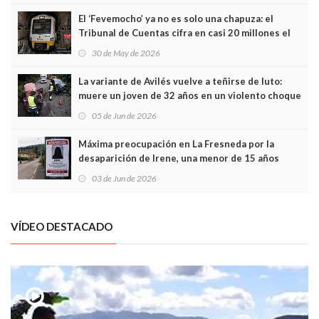
El ‘Fevemocho’ ya no es solo una chapuza: el
Tribunal de Cuentas cifra en casi 20 millones el
sobrecoste de los trenes que no cabían por los
30 de May de 2026
túneles
La variante de Avilés vuelve a teñirse de luto:
muere un joven de 32 años en un violento choque
frontal
05 de Jun de 2026
Máxima preocupación en La Fresneda por la
desaparición de Irene, una menor de 15 años
03 de Jun de 2026
VÍDEO DESTACADO