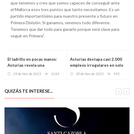
que tenemos y creo que somos capaces de conseguir ante
el Mallorca esos tres puntos que tanto necesitamos. Es un
partido importantísimo para nuestro presente y futuro en
Primera División. Si ganamos, veremos todo diferente.
Tenemos que dar todo para ganarlo porque será clave para
seguir en Primera”.
El ladrillo en pocas manos:
Asturias destapa casi 2.000
Asturias revela una
empleos irregulares en solo
concentración de vivienda
un año: el fraude laboral se
29 de Nov de 2025
1243
30 de Nov de 2025
995
que supera a la media
dispara un 127%
española
QUIZÁS TE INTERESE...