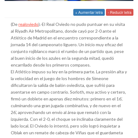
+ Aumentar letra
- Reducir letra
(De
realoviedo
).-El Real Oviedo no pudo puntuar en su visita
al Riyadh Air Metropolitano, donde cayó por 2-0 ante el
Atlético de Madrid en el encuentro correspondiente a la
jornada 14 del campeonato liguero. Un inicio muy eficaz del
conjunto rojiblanco marcó el rumbo de un partido que, pese
al buen inicio de los azules en la segunda mitad, quedó
encarrilado desde los primeros compases.
El Atlético impuso su ley en la primera parte. La presión alta y
la velocidad en el juego de los hombres de Simeone
dificultaron la salida de balón oviedista, que sufrió para
asentarse en campo contrario. Sorloth, muy activo y certero,
firmó un doblete en apenas diez minutos: primero en el 16’,
culminando una gran jugada combinativa, y de nuevo en el
26’, aprovechando un envío al área que remató con la
izquierda. Con el 2-0, el choque se inclinaba claramente del
lado local. El Oviedo lo intentó, pero sólo logró inquietar a
Oblak en un remate de cabeza de Viñas que el guardameta