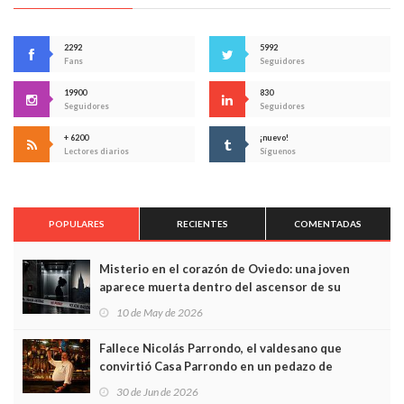
2292
5992
Fans
Seguidores
19900
830
Seguidores
Seguidores
+ 6200
¡nuevo!
Lectores diarios
Síguenos
POPULARES
RECIENTES
COMENTADAS
Misterio en el corazón de Oviedo: una joven
aparece muerta dentro del ascensor de su
edificio y las cámaras captan sus últimos minutos
10 de May de 2026
Fallece Nicolás Parrondo, el valdesano que
convirtió Casa Parrondo en un pedazo de
Asturias en Madrid
30 de Jun de 2026