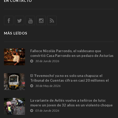
EN CONTACTO
MÁS LEÍDOS
Fallece Nicolás Parrondo, el valdesano que
convirtió Casa Parrondo en un pedazo de Asturias
en Madrid
30 de Jun de 2026
El ‘Fevemocho’ ya no es solo una chapuza: el
Tribunal de Cuentas cifra en casi 20 millones el
sobrecoste de los trenes que no cabían por los
30 de May de 2026
túneles
La variante de Avilés vuelve a teñirse de luto:
muere un joven de 32 años en un violento choque
frontal
05 de Jun de 2026