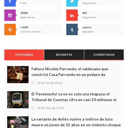
Fans
Seguidores
19900
830
Seguidores
Seguidores
+ 6200
¡nuevo!
Lectores diarios
Síguenos
POPULARES
RECIENTES
COMENTADAS
Fallece Nicolás Parrondo, el valdesano que
convirtió Casa Parrondo en un pedazo de
Asturias en Madrid
30 de Jun de 2026
El ‘Fevemocho’ ya no es solo una chapuza: el
Tribunal de Cuentas cifra en casi 20 millones el
sobrecoste de los trenes que no cabían por los
30 de May de 2026
túneles
La variante de Avilés vuelve a teñirse de luto:
muere un joven de 32 años en un violento choque