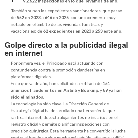
y 2.622 inspecciones en lo que llevamos de año
.
También suben los expedientes sancionadores, que pasan
de
552 en 2023
a
646 en 2025
, con un incremento muy
notable en el ámbito de las viviendas turísticas y
vacacionales: de
62 expedientes en 2023
a
253 este año
.
Golpe directo a la publicidad ilegal
en internet
Por primera vez, el Principado está actuando con
contundencia contra la promoción clandestina en
plataformas digitales.
En lo que va de año, han solicitado la retirada de
151
anuncios fraudulentos en Airbnb y Booking
, y
89 ya han
sido eliminados
.
La tecnología ha sido clave. La Dirección General de
Estrategia Digital ha desarrollado una herramienta que
rastrea internet, detecta alojamientos no inscritos en el
registro oficial y permite planificar inspecciones con
precisión quirúrgica. Esta herramienta ha convertido la lucha
contra el fraude en algo mucho más rápido, eficiente y difícil