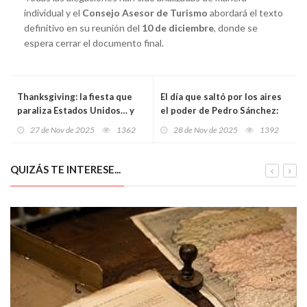
individual y el
Consejo Asesor de Turismo
abordará el texto
definitivo en su reunión del
10 de diciembre
, donde se
espera cerrar el documento final.
Thanksgiving: la fiesta que
El día que saltó por los aires
paraliza Estados Unidos… y
el poder de Pedro Sánchez:
que tiene un inesperado
Ábalos entra en prisión,
27 de Nov de 2025
1362
28 de Nov de 2025
1392
vínculo con un asturiano
Koldo amenaza y el Congreso
se queda sin 350 diputados
QUIZÁS TE INTERESE...