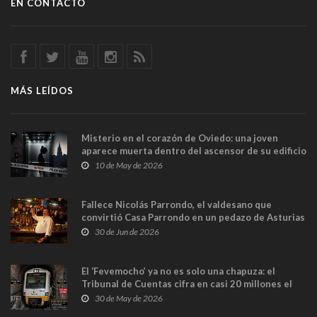
EN CONTACTO
MÁS LEÍDOS
Misterio en el corazón de Oviedo: una joven
aparece muerta dentro del ascensor de su edificio
y las cámaras captan sus últimos minutos
10 de May de 2026
Fallece Nicolás Parrondo, el valdesano que
convirtió Casa Parrondo en un pedazo de Asturias
en Madrid
30 de Jun de 2026
El ‘Fevemocho’ ya no es solo una chapuza: el
Tribunal de Cuentas cifra en casi 20 millones el
sobrecoste de los trenes que no cabían por los
30 de May de 2026
túneles