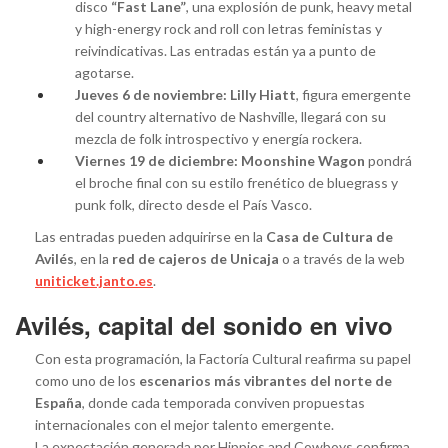
disco
“Fast Lane”
, una explosión de punk, heavy metal
y high-energy rock and roll con letras feministas y
reivindicativas. Las entradas están ya a punto de
agotarse.
Jueves 6 de noviembre:
Lilly Hiatt
, figura emergente
del country alternativo de Nashville, llegará con su
mezcla de folk introspectivo y energía rockera.
Viernes 19 de diciembre:
Moonshine Wagon
pondrá
el broche final con su estilo frenético de bluegrass y
punk folk, directo desde el País Vasco.
Las entradas pueden adquirirse en la
Casa de Cultura de
Avilés
, en la
red de cajeros de Unicaja
o a través de la web
uniticket.janto.es
.
Avilés, capital del sonido en vivo
Con esta programación, la Factoría Cultural reafirma su papel
como uno de los
escenarios más vibrantes del norte de
España
, donde cada temporada conviven propuestas
internacionales con el mejor talento emergente.
La expectación generada por Hippies and Cowboys confirma