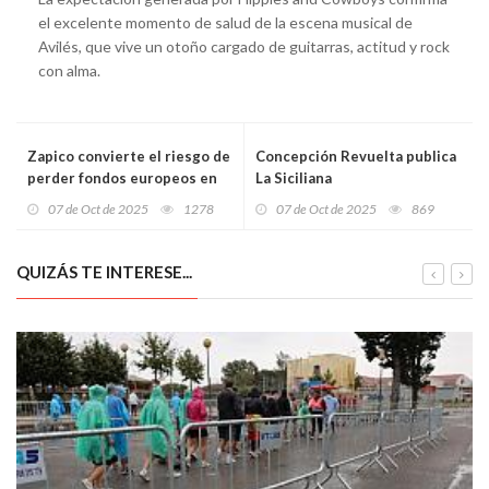
el excelente momento de salud de la escena musical de
Avilés, que vive un otoño cargado de guitarras, actitud y rock
con alma.
Zapico convierte el riesgo de
Concepción Revuelta publica
perder fondos europeos en
La Siciliana
una inversión récord de 55
07 de Oct de 2025
1278
07 de Oct de 2025
869
millones para vivienda
pública en Asturias
QUIZÁS TE INTERESE...