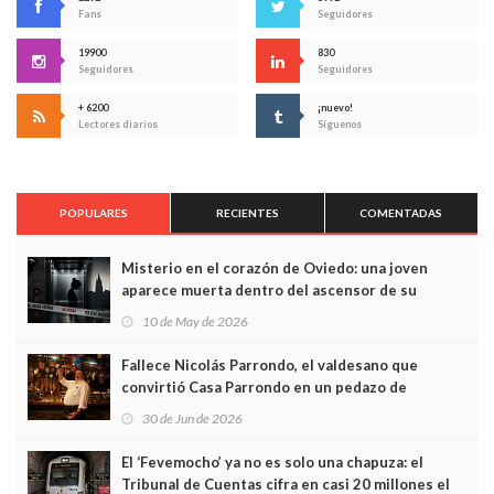
Fans
Seguidores
19900
830
Seguidores
Seguidores
+ 6200
¡nuevo!
Lectores diarios
Síguenos
POPULARES
RECIENTES
COMENTADAS
Misterio en el corazón de Oviedo: una joven
aparece muerta dentro del ascensor de su
edificio y las cámaras captan sus últimos minutos
10 de May de 2026
Fallece Nicolás Parrondo, el valdesano que
convirtió Casa Parrondo en un pedazo de
Asturias en Madrid
30 de Jun de 2026
El ‘Fevemocho’ ya no es solo una chapuza: el
Tribunal de Cuentas cifra en casi 20 millones el