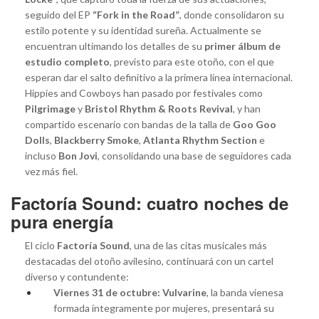
seguido del EP
“Fork in the Road”
, donde consolidaron su
estilo potente y su identidad sureña. Actualmente se
encuentran ultimando los detalles de su
primer álbum de
estudio completo
, previsto para este otoño, con el que
esperan dar el salto definitivo a la primera línea internacional.
Hippies and Cowboys han pasado por festivales como
Pilgrimage
y
Bristol Rhythm & Roots Revival
, y han
compartido escenario con bandas de la talla de
Goo Goo
Dolls
,
Blackberry Smoke
,
Atlanta Rhythm Section
e
incluso
Bon Jovi
, consolidando una base de seguidores cada
vez más fiel.
Factoría Sound: cuatro noches de
pura energía
El ciclo
Factoría Sound
, una de las citas musicales más
destacadas del otoño avilesino, continuará con un cartel
diverso y contundente:
Viernes 31 de octubre:
Vulvarine
, la banda vienesa
formada íntegramente por mujeres, presentará su