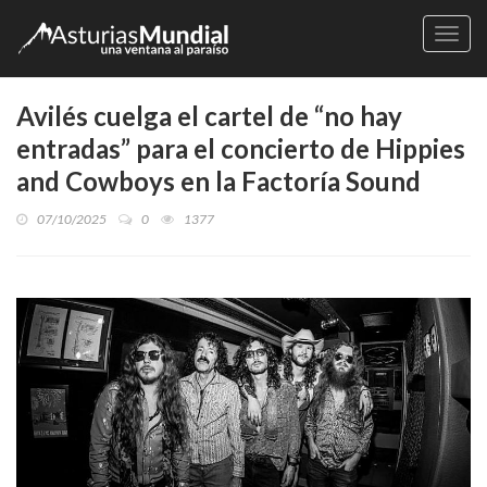
Naveg
Avilés cuelga el cartel de “no hay
entradas” para el concierto de Hippies
and Cowboys en la Factoría Sound
07/10/2025
0
1377