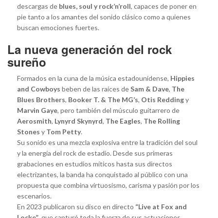
descargas de
blues, soul y rock’n’roll
, capaces de poner en
pie tanto a los amantes del sonido clásico como a quienes
buscan emociones fuertes.
La nueva generación del rock
sureño
Formados en la cuna de la música estadounidense,
Hippies
and Cowboys
beben de las raíces de
Sam & Dave
,
The
Blues Brothers
,
Booker T. & The MG’s
,
Otis Redding
y
Marvin Gaye
, pero también del músculo guitarrero de
Aerosmith
,
Lynyrd Skynyrd
,
The Eagles
,
The Rolling
Stones
y
Tom Petty
.
Su sonido es una mezcla explosiva entre la tradición del soul
y la energía del rock de estadio. Desde sus primeras
grabaciones en estudios míticos hasta sus directos
electrizantes, la banda ha conquistado al público con una
propuesta que combina virtuosismo, carisma y pasión por los
escenarios.
En 2023 publicaron su disco en directo
“Live at Fox and
Locke”
, que capturó toda la fuerza de sus actuaciones,