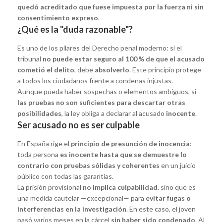
quedó acreditado que fuese impuesta por la fuerza ni sin
consentimiento expreso
.
¿Qué es la "duda razonable"?
Es uno de los pilares del Derecho penal moderno: si el
tribunal
no puede estar seguro al 100 % de que el acusado
cometió el delito
, debe
absolverlo
. Este principio protege
a todos los ciudadanos frente a condenas injustas.
Aunque pueda haber sospechas o elementos ambiguos, si
las pruebas no son suficientes para descartar otras
posibilidades
, la ley obliga a declarar al acusado
inocente
.
Ser acusado no es ser culpable
En España rige el
principio de presunción de inocencia
:
toda persona
es inocente hasta que se demuestre lo
contrario con pruebas sólidas y coherentes
en un juicio
público con todas las garantías.
La prisión provisional
no implica culpabilidad
, sino que es
una medida cautelar —excepcional— para
evitar fugas o
interferencias en la investigación
. En este caso, el joven
pasó varios meses en la cárcel
sin haber sido condenado
. Al