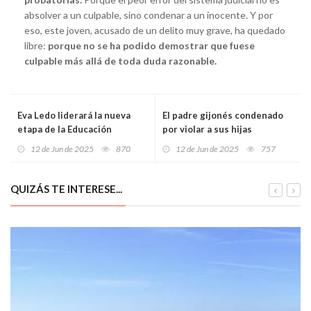
absolver a un culpable, sino condenar a un inocente. Y por
eso, este joven, acusado de un delito muy grave, ha quedado
libre:
porque no se ha podido demostrar que fuese
culpable más allá de toda duda razonable.
Eva Ledo liderará la nueva
El padre gijonés condenado
etapa de la Educación
por violar a sus hijas
asturiana con el reto de
desaparece antes del
12 de Jun de 2025
870
12 de Jun de 2025
757
cumplir el acuerdo histórico
segundo juicio: la Guardia
con los sindicatos
Civil investiga si fingió su
suicidio para huir
QUIZÁS TE INTERESE...