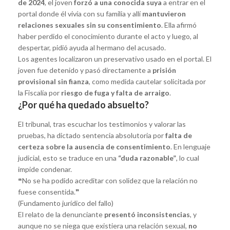
de 2024
, el joven
forzó a una conocida suya
a entrar en el
portal donde él vivía con su familia y allí
mantuvieron
relaciones sexuales sin su consentimiento
. Ella afirmó
haber perdido el conocimiento durante el acto y luego, al
despertar, pidió ayuda al hermano del acusado.
Los agentes localizaron un preservativo usado en el portal. El
joven fue detenido y pasó directamente a
prisión
provisional sin fianza
, como medida cautelar solicitada por
la Fiscalía por
riesgo de fuga y falta de arraigo
.
¿Por qué ha quedado absuelto?
El tribunal, tras escuchar los testimonios y valorar las
pruebas, ha dictado sentencia absolutoria por
falta de
certeza sobre la ausencia de consentimiento
. En lenguaje
judicial, esto se traduce en una
“duda razonable”
, lo cual
impide condenar.
❝No se ha podido acreditar con solidez que la relación no
fuese consentida.❞
(Fundamento jurídico del fallo)
El relato de la denunciante
presentó inconsistencias
, y
aunque no se niega que existiera una relación sexual,
no