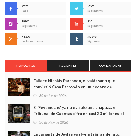
2292
5992
Fans
Seguidores
19900
830
Seguidores
Seguidores
+ 6200
¡nuevo!
Lectores diarios
Síguenos
POPULARES
RECIENTES
COMENTADAS
Fallece Nicolás Parrondo, el valdesano que
convirtió Casa Parrondo en un pedazo de
Asturias en Madrid
30 de Jun de 2026
El ‘Fevemocho’ ya no es solo una chapuza: el
Tribunal de Cuentas cifra en casi 20 millones el
sobrecoste de los trenes que no cabían por los
30 de May de 2026
túneles
La variante de Avilés vuelve a teñirse de luto: