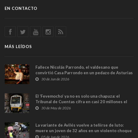
EN CONTACTO
MÁS LEÍDOS
Fallece Nicolás Parrondo, el valdesano que
convirtió Casa Parrondo en un pedazo de Asturias
en Madrid
30 de Jun de 2026
El ‘Fevemocho’ ya no es solo una chapuza: el
Tribunal de Cuentas cifra en casi 20 millones el
sobrecoste de los trenes que no cabían por los
30 de May de 2026
túneles
La variante de Avilés vuelve a teñirse de luto:
muere un joven de 32 años en un violento choque
frontal
05 de Jun de 2026