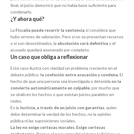
final, el juicio demostró que no había base suficiente para
condenarlo.
¿Y ahora qué?
La
Fiscalía puede recurrir la sentencia
si considera que
hubo errores de valoración. Pero si no se presentan recursos
o si son desestimados, la
absolución será definitiva
y el
acusado quedará exonerado por completo.
Un caso que obliga a reflexionar
Este caso ilustra con claridad un problema creciente en el
debate público:
la confusión entre acusación y condena
. El
hecho de que una persona sea investigada o detenida
no la
convierte automáticamente en culpable
, por mucho que
se viralicen los hechos o que existan juicios paralelos en
redes.
Es la
Justicia, a través de un juicio con garantías
, quien
debe determinar la verdad de los hechos, no la opinión
pública ni las suposiciones sociales.
La ley no exige certezas morales. Exige certezas
probatorias.
Porque el peor error del sistema judicial no es