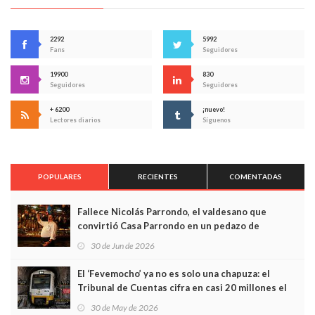
2292
5992
Fans
Seguidores
19900
830
Seguidores
Seguidores
+ 6200
¡nuevo!
Lectores diarios
Síguenos
POPULARES
RECIENTES
COMENTADAS
Fallece Nicolás Parrondo, el valdesano que
convirtió Casa Parrondo en un pedazo de
Asturias en Madrid
30 de Jun de 2026
El ‘Fevemocho’ ya no es solo una chapuza: el
Tribunal de Cuentas cifra en casi 20 millones el
sobrecoste de los trenes que no cabían por los
30 de May de 2026