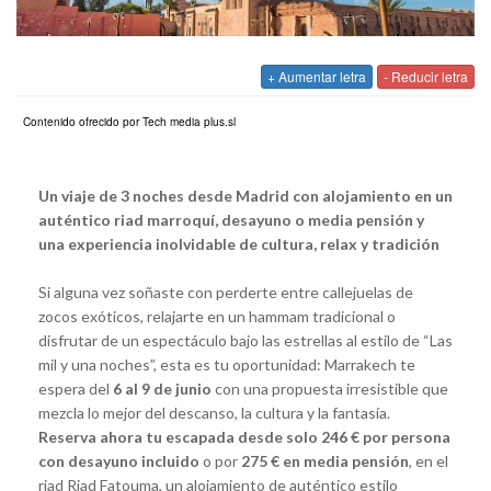
+ Aumentar letra
- Reducir letra
Contenido ofrecido por Tech media plus.sl
Un viaje de 3 noches desde Madrid con alojamiento en un
auténtico riad marroquí, desayuno o media pensión y
una experiencia inolvidable de cultura, relax y tradición
Si alguna vez soñaste con perderte entre callejuelas de
zocos exóticos, relajarte en un hammam tradicional o
disfrutar de un espectáculo bajo las estrellas al estilo de “Las
mil y una noches”, esta es tu oportunidad: Marrakech te
espera del
6 al 9 de junio
con una propuesta irresistible que
mezcla lo mejor del descanso, la cultura y la fantasía.
Reserva ahora tu escapada desde solo 246 € por persona
con desayuno incluido
o por
275 € en media pensión
, en el
riad Riad Fatouma, un alojamiento de auténtico estilo