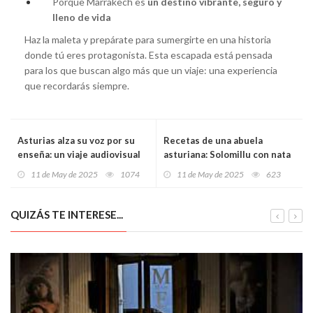
Porque Marrakech es
un destino vibrante, seguro y
lleno de vida
Haz la maleta y prepárate para sumergirte en una historia
donde tú eres protagonista. Esta escapada está pensada
para los que buscan algo más que un viaje: una experiencia
que recordarás siempre.
Asturias alza su voz por su
Recetas de una abuela
enseña: un viaje audiovisual
asturiana: Solomillu con nata
recorre la identidad
y Cabrales (ye sencilla pero
11 de May de 2025
1074
11 de May de 2025
623
asturiana en el Día de la
de saborín intensu)
Bandera
QUIZÁS TE INTERESE...