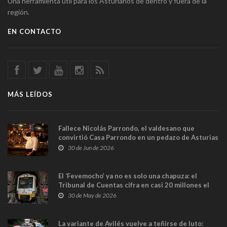
Una herramienta útil para los Asturianos de dentro y fuera de la
región.
EN CONTACTO
MÁS LEÍDOS
Fallece Nicolás Parrondo, el valdesano que
convirtió Casa Parrondo en un pedazo de Asturias
en Madrid
30 de Jun de 2026
El ‘Fevemocho’ ya no es solo una chapuza: el
Tribunal de Cuentas cifra en casi 20 millones el
sobrecoste de los trenes que no cabían por los
30 de May de 2026
túneles
La variante de Avilés vuelve a teñirse de luto: