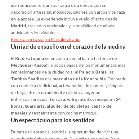
marroquí que te transportará a otra época, con su
decoración artesanal, mosaicos, salones con arcos y terraza
en la azotea. La experiencia incluye vuelo directo desde
Madrid
, traslados opcionales y la posibilidad de añadir
actividades inolvidables.
Reserva ya tu viaje a Marrakech aquí
.
Un riad de ensueño en el corazón de la medina
El
Riad Fatouma
se encuentra en el barrio histórico de
Mechouar-Kasbah
, a pocos pasos de los monumentos más
impresionantes de la ciudad roja: el
Palacio Bahía
, las
Tumbas Saadíes
o la
mezquita de la Koutoubia
. Decorado
con cerámica tradicional, artesonados de madera y lámparas
de forja, ofrece un ambiente cálido y acogedor.
Entre sus servicios:
terraza, wifi gratuito, recepción 24
horas, guardería, alquiler de bicicletas, centro de
masajes y restaurante
con cocina marroquí.
Un espectáculo para los sentidos
Durante tu estancia, tendrás la oportunidad de vivir una
experiencia única inspirada en “Las mil y una noches”: un