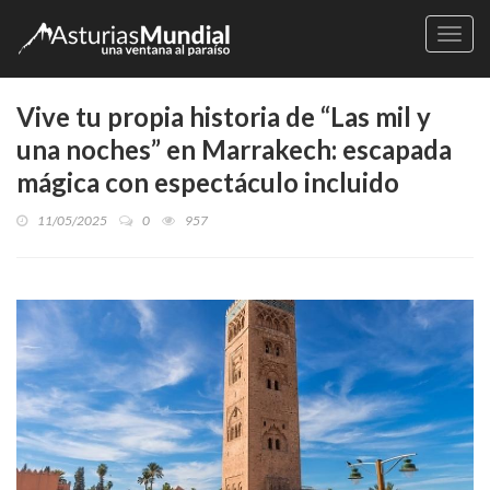
Naveg
Vive tu propia historia de “Las mil y
una noches” en Marrakech: escapada
mágica con espectáculo incluido
11/05/2025
0
957