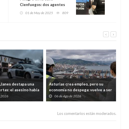
Cienfuegos: dos agentes
salvan la vida de un hombre
01 de May de 2025
809
con un desfibrilador de la
Policía Local
 Llanes destapa una
Asturias crea empleo, pero su
Un g
rtas: el asesino había
economía no despega: vuelve a ser
expa
do, expulsado de la
la comunidad que menos crece
mue
e 2026
06 de Ago de 2026
0
 y tenía prohibido
age
Los comentarios están moderados.