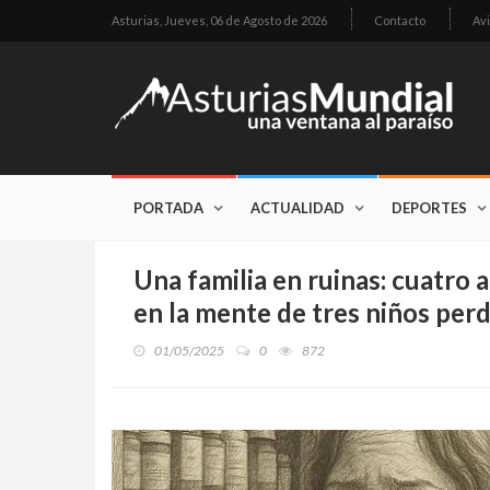
Asturias,
Jueves, 06 de Agosto de 2026
Contacto
Avi
PORTADA
ACTUALIDAD
DEPORTES
Una familia en ruinas: cuatro 
en la mente de tres niños per
01/05/2025
0
872