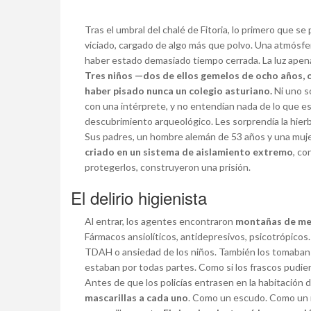
Tras el umbral del chalé de Fitoria, lo primero que se
viciado, cargado de algo más que polvo. Una atmósfera
haber estado demasiado tiempo cerrada. La luz apenas
Tres niños —dos de ellos gemelos de ocho años, 
haber pisado nunca un colegio asturiano.
Ni uno s
con una intérprete, y no entendían nada de lo que e
descubrimiento arqueológico. Les sorprendía la hier
Sus padres, un hombre alemán de 53 años y una mu
criado en un sistema de aislamiento extremo
, co
protegerlos, construyeron una prisión.
El delirio higienista
Al entrar, los agentes encontraron
montañas de me
Fármacos ansiolíticos, antidepresivos, psicotrópicos
TDAH o ansiedad de los niños. También los tomaban 
estaban por todas partes. Como si los frascos pudiera
Antes de que los policías entrasen en la habitación
mascarillas a cada uno
. Como un escudo. Como un rit