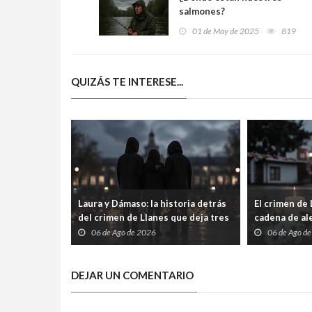
salmones?
01 de May de 2025
819
QUIZÁS TE INTERESE...
Laura y Dámaso: la historia detrás
El crimen de
del crimen de Llanes que deja tres
cadena de ale
hijos huérfanos
sido condena
06 de Ago de 2026
06 de Ago d
Guardia Civil
portar armas
DEJAR UN COMENTARIO