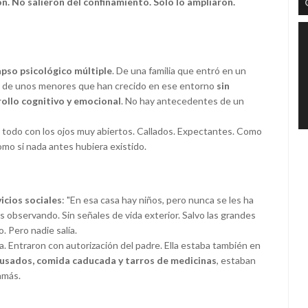
ón. No salieron del confinamiento. Solo lo ampliaron.
apso psicológico múltiple
. De una familia que entró en un
 Y de unos menores que han crecido en ese entorno
sin
rrollo cognitivo y emocional
. No hay antecedentes de un
n todo con los ojos muy abiertos. Callados. Expectantes. Como
mo si nada antes hubiera existido.
vicios sociales
: "En esa casa hay niños, pero nunca se les ha
as observando. Sin señales de vida exterior. Salvo las grandes
 Pero nadie salía.
a. Entraron con autorización del padre. Ella estaba también en
s usados, comida caducada y tarros de medicinas
, estaban
amás.