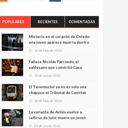
POPULARES
RECIENTES
COMENTADAS
Misterio en el corazón de Oviedo:
una joven aparece muerta dentro
del ascensor de su edificio y las
10 de May de 2026
cámaras captan sus últimos
minutos
Fallece Nicolás Parrondo, el
valdesano que convirtió Casa
Parrondo en un pedazo de
30 de Jun de 2026
Asturias en Madrid
El ‘Fevemocho’ ya no es solo una
chapuza: el Tribunal de Cuentas
cifra en casi 20 millones el
30 de May de 2026
sobrecoste de los trenes que no
cabían por los túneles
La variante de Avilés vuelve a
teñirse de luto: muere un joven
de 32 años en un violento choque
05 de Jun de 2026