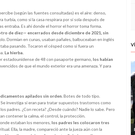
 percibe (según las fuentes consultadas) es el aire: denso,
 turbia, como si la casa respirara por sí sola después de
 entraba. Es ahí donde el horror el horror toma forma.
otro de diez— encerrados desde diciembre de 2021, sin
olo. Dormían en cunas, usaban pañales, balbuceaban en inglés
V
staba pasando. Tocaron el césped como si fuera un
ba.
La hierba.
jer estadounidense de 48 con pasaporte germano,
los habían
nvencidos de que el mundo exterior era una amenaza. Y para
dicamentos apilados sin orden
. Botes de todo tipo.
. Se investiga si eran para tratar supuestos trastornos como
los padres. ¿Con receta? ¿Desde cuándo? Nadie lo sabe. Pero
n contener la calma, el control, la protección.
 donde estaban los menores,
los padres les colocaron tres
ual. Ella, la madre, compareció ante la jueza aún con la