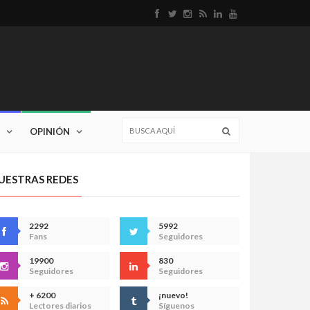
OPINIÓN
UESTRAS REDES
2292
5992
Fans
Seguidores
19900
830
Seguidores
Seguidores
+ 6200
¡nuevo!
Lectores diarios
Síguenos