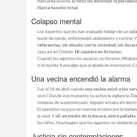
mascarilla puesta.
El virus les destruyó la percepci
Hasta hacerlo total.
Colapso mental
Los expertos que les han evaluado hablan de un
col
bucle de miedo, enfermedad, aislamiento y control.
referencias, sin vínculo con la sociedad, sin desa
caso así en Oviedo.
Ni siquiera en Asturias.
Cuando los agentes les sacaron, no lloraron. Miraba
si el mundo fuera algo que acababa de inventarse. Co
Una vecina encendió la alarma
Fue el 14 de abril cuando
una vecina avisó a los ser
visto". Desde ese momento se activó la vigilancia. Dí
compras de supermercado. Alguien estaba ahí dentro.
El operativo se puso en marcha el lunes por la mañan
la casa. Y allí,
en medio de la basura, entre pañale
los niños. Una imagen que los agentes no olvidarán j
Justicia sin contemplaciones