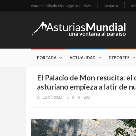
Asturias,
Sábado, 08 de Agosto de 2026
Contacto
Avi
PORTADA
ACTUALIDAD
DEPORTES
El Palacio de Mon resucita: el
asturiano empieza a latir de 
15/04/2025
0
655