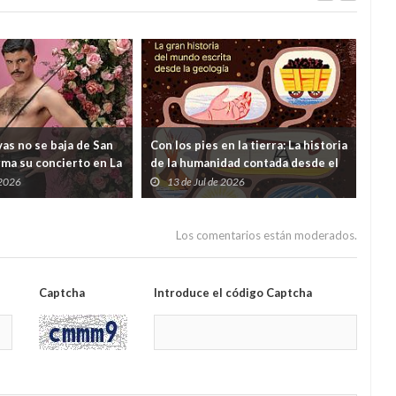
as no se baja de San
Con los pies en la tierra: La historia
¿Y s
rma su concierto en La
de la humanidad contada desde el
viv
 dudas lanzadas desde
subsuelo
 2026
13 de Jul de 2026
0
ento
Los comentarios están moderados.
Captcha
Introduce el código Captcha