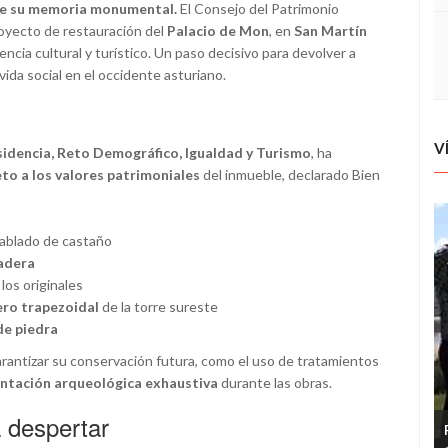
 de su memoria monumental.
El Consejo del Patrimonio
royecto de restauración del
Palacio de Mon
, en
San Martín
encia cultural y turístico. Un paso decisivo para devolver a
ida social en el occidente asturiano.
V
sidencia, Reto Demográfico, Igualdad y Turismo
, ha
to a los valores patrimoniales
del inmueble, declarado Bien
tablado de castaño
adera
los originales
ero trapezoidal
de la torre sureste
de piedra
arantizar su conservación futura, como el uso de tratamientos
tación arqueológica exhaustiva
durante las obras.
 despertar