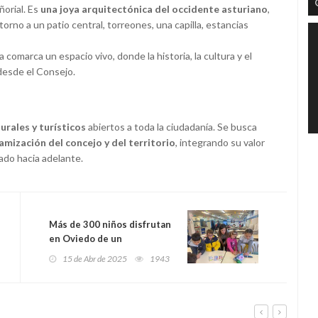
orial. Es
una joya arquitectónica del occidente asturiano
,
orno a un patio central, torreones, una capilla, estancias
 comarca un espacio vivo, donde la historia, la cultura y el
desde el Consejo.
urales y turísticos
abiertos a toda la ciudadanía. Se busca
mización del concejo y del territorio
, integrando su valor
ado hacia adelante.
Más de 300 niños disfrutan
en Oviedo de un
campamento de Semana
15 de Abr de 2025
1943
Santa que alivia a las
familias y llena los colegios
de alegría