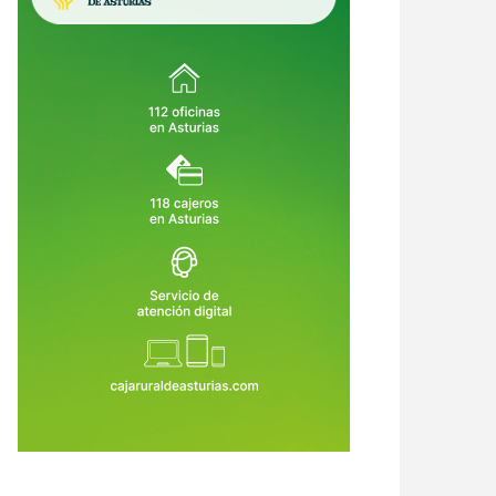
i el mayor lujo del futuro fuera
Asturias lleva la revolución digital
ir a 15 minutos de todo?
a los pueblos: 15.000 cursos para
que nadie se quede atrás por vivir
6 de Jul de 2026
25 de Jun de 2026
lejos de una ciudad