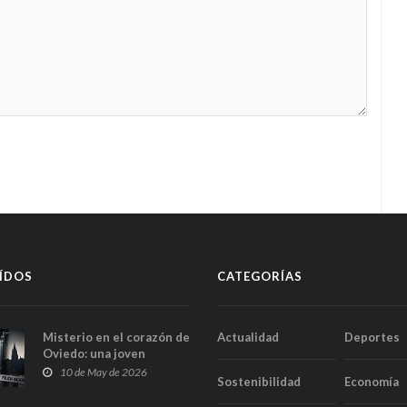
ÍDOS
CATEGORÍAS
Misterio en el corazón de
Actualidad
Deportes
Oviedo: una joven
aparece muerta dentro
10 de May de 2026
Sostenibilidad
Economía
del ascensor de su
edificio y las cámaras