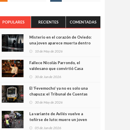
POPULARES
RECIENTES
COMENTADAS
Misterio en el corazón de Oviedo:
una joven aparece muerta dentro
del ascensor de su edificio y las
10 de May de 2026
cámaras captan sus últimos
minutos
Fallece Nicolás Parrondo, el
valdesano que convirtió Casa
Parrondo en un pedazo de
30 de Jun de 2026
Asturias en Madrid
El ‘Fevemocho’ ya no es solo una
chapuza: el Tribunal de Cuentas
cifra en casi 20 millones el
30 de May de 2026
sobrecoste de los trenes que no
cabían por los túneles
La variante de Avilés vuelve a
teñirse de luto: muere un joven
de 32 años en un violento choque
05 de Jun de 2026