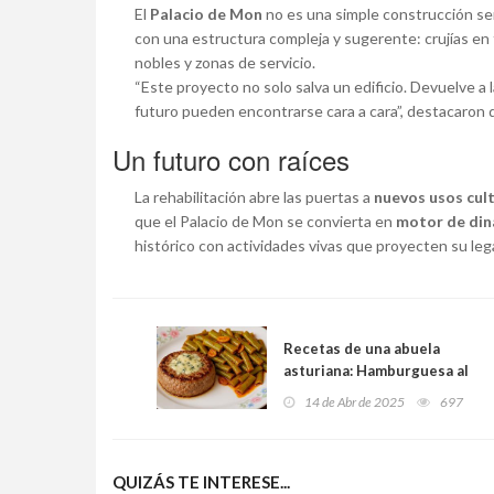
El
Palacio de Mon
no es una simple construcción señ
con una estructura compleja y sugerente: crujías en t
nobles y zonas de servicio.
“Este proyecto no solo salva un edificio. Devuelve a la
futuro pueden encontrarse cara a cara”, destacaron 
Un futuro con raíces
La rehabilitación abre las puertas a
nuevos usos cult
que el Palacio de Mon se convierta en
motor de dina
histórico con actividades vivas que proyecten su leg
Recetas de una abuela
asturiana: Hamburguesa al
Cabrales con judías verdes
14 de Abr de 2025
697
rehogadas con pimentón (se
puede comer sabrosu y
sanucu al mesmu tiempu)
QUIZÁS TE INTERESE...