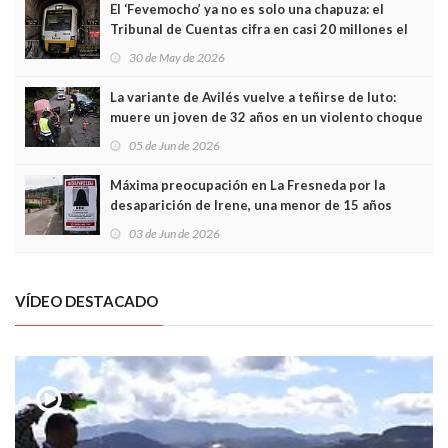
El ‘Fevemocho’ ya no es solo una chapuza: el
Tribunal de Cuentas cifra en casi 20 millones el
sobrecoste de los trenes que no cabían por los
30 de May de 2026
túneles
La variante de Avilés vuelve a teñirse de luto:
muere un joven de 32 años en un violento choque
frontal
05 de Jun de 2026
Máxima preocupación en La Fresneda por la
desaparición de Irene, una menor de 15 años
03 de Jun de 2026
VÍDEO DESTACADO