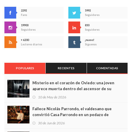
2292
5992
Fans
Seguidores
19900
830
Seguidores
Seguidores
+ 6200
¡nuevo!
Lectores diarios
Síguenos
POPULARES
RECIENTES
COMENTADAS
Misterio en el corazón de Oviedo: una joven
aparece muerta dentro del ascensor de su
edificio y las cámaras captan sus últimos minutos
10 de May de 2026
Fallece Nicolás Parrondo, el valdesano que
convirtió Casa Parrondo en un pedazo de
Asturias en Madrid
30 de Jun de 2026