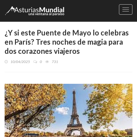
Naveg
¿Y si este Puente de Mayo lo celebras
en París? Tres noches de magia para
dos corazones viajeros
10/04/2025
0
731