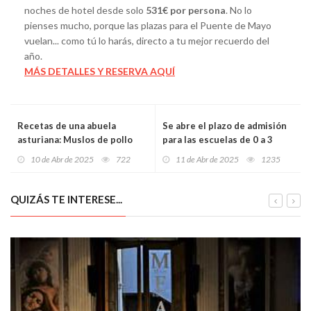
noches de hotel desde solo
531€ por persona
. No lo
pienses mucho, porque las plazas para el Puente de Mayo
vuelan... como tú lo harás, directo a tu mejor recuerdo del
año.
MÁS DETALLES Y RESERVA AQUÍ
Recetas de una abuela
Se abre el plazo de admisión
asturiana: Muslos de pollo
para las escuelas de 0 a 3
guisados a la sidra (con un
años con más plazas, menos
10 de Abr de 2025
722
11 de Abr de 2025
1235
chorretón de sidra y muncho
burocracia y nuevas
amor, el pollo baila solo na
escuelinas en marcha
cazuela)
QUIZÁS TE INTERESE...