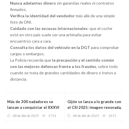
Nunca adelantes dinero
sin garantías reales ni contratos
firmados.
Verifica la identidad del vendedor
más allá de una simple
foto de DNI.
Cuidado con las excusas internacionales
: que el coche
esté en otro país suele ser una artimaña para evitar
encuentros cara a cara.
Consulta los datos del vehículo en la DGT
para comprobar
cargas o embargos.
La Policía recuerda que
la precaución y el sentido común
son las mejores defensas frente a los fraudes
, sobre todo
cuando se trata de grandes cantidades de dinero o tratos a
distancia.
Más de 300 nadadores se
Gijón se lanza a lo grande con
lanzan a conquistar el XXXVI
el CSI 2025: imagen renovada,
Trofeo Avilés en plenas
más premios, mejoras y aforo
08 de Abr de 2025
1714
08 de Abr de 2025
3471
Fiestas de El Bollo
récord