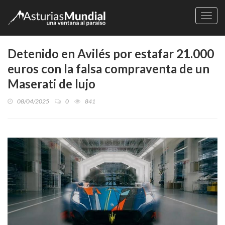
Naveg
Detenido en Avilés por estafar 21.000
euros con la falsa compraventa de un
Maserati de lujo
08/04/2025
0
841