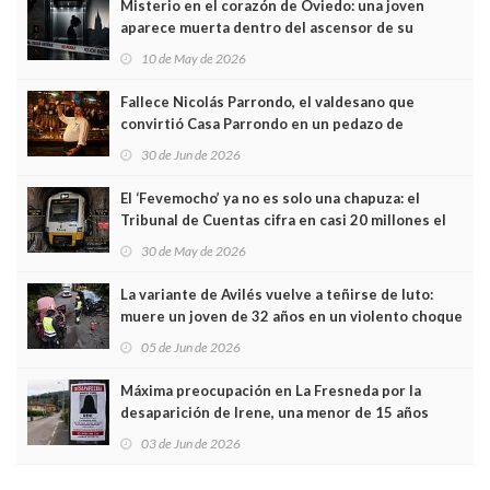
Misterio en el corazón de Oviedo: una joven
aparece muerta dentro del ascensor de su
edificio y las cámaras captan sus últimos minutos
10 de May de 2026
Fallece Nicolás Parrondo, el valdesano que
convirtió Casa Parrondo en un pedazo de
Asturias en Madrid
30 de Jun de 2026
El ‘Fevemocho’ ya no es solo una chapuza: el
Tribunal de Cuentas cifra en casi 20 millones el
sobrecoste de los trenes que no cabían por los
30 de May de 2026
túneles
La variante de Avilés vuelve a teñirse de luto:
muere un joven de 32 años en un violento choque
frontal
05 de Jun de 2026
Máxima preocupación en La Fresneda por la
desaparición de Irene, una menor de 15 años
03 de Jun de 2026