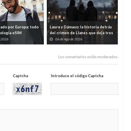
tado por Europa: todo
Laura y Dámaso: la historia detrás
El 
nología eSIM
del crimen de Llanes que deja tres
cad
hijos huérfanos
sid
e 2026
06 de Ago de 2026
0
Guar
por
Los comentarios están moderados.
Captcha
Introduce el código Captcha