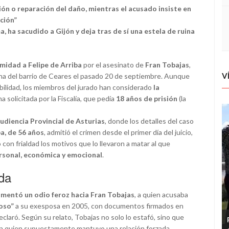
ión o reparación del daño, mientras el acusado insiste en
ación”
a, ha sacudido a Gijón y deja tras de sí una estela de ruina
midad a Felipe de Arriba
por el asesinato de
Fran Tobajas
,
V
cina del barrio de Ceares el pasado 20 de septiembre. Aunque
bilidad, los miembros del jurado han considerado
la
na solicitada por la Fiscalía, que pedía
18 años de prisión
(la
udiencia Provincial de Asturias
, donde los detalles del caso
ba, de 56 años
, admitió el crimen desde el primer día del juicio,
con frialdad los motivos que lo llevaron a matar al que
ersonal, económica y emocional
.
da
imentó un odio feroz hacia Fran Tobajas
, a quien acusaba
oso”
a su exesposa en 2005, con documentos firmados en
eclaró. Según su relato, Tobajas no solo lo estafó, sino que
on quien supuestamente mantuvo una relación forzada,