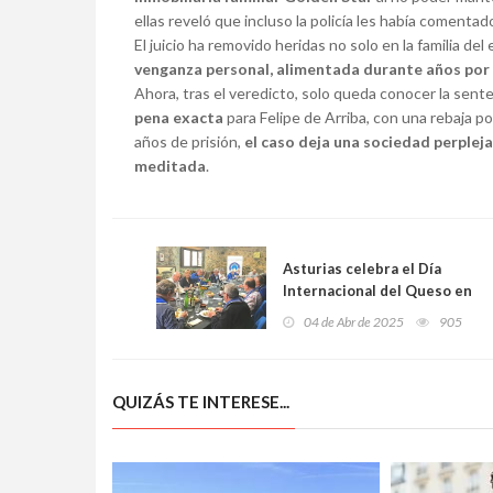
ellas reveló que incluso la policía les había comenta
El juicio ha removido heridas no solo en la familia del
venganza personal, alimentada durante años por 
Ahora, tras el veredicto, solo queda conocer la sent
pena exacta
para Felipe de Arriba, con una rebaja po
años de prisión,
el caso deja una sociedad perplej
meditada
.
Asturias celebra el Día
Internacional del Queso en
Onda Cero con un programa
04 de Abr de 2025
905
especial desde Santo
Adriano
QUIZÁS TE INTERESE...