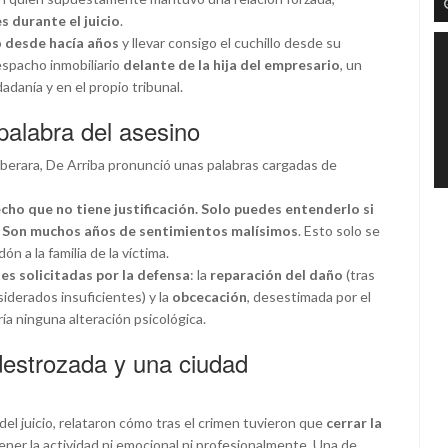
 durante el juicio
.
o
desde hacía años
y llevar consigo el cuchillo desde su
espacho inmobiliario
delante de la hija del empresario
, un
adanía y en el propio tribunal.
a palabra del asesino
liberara, De Arriba pronunció unas palabras cargadas de
cho que no tiene justificación. Solo puedes entenderlo si
o. Son muchos años de sentimientos malísimos
. Esto solo se
ón a la familia de la víctima.
s solicitadas por la defensa
: la
reparación del daño
(tras
nsiderados insuficientes) y la
obcecación
, desestimada por el
a ninguna alteración psicológica.
destrozada y una ciudad
del juicio, relataron cómo tras el crimen tuvieron que
cerrar la
ner la actividad ni emocional ni profesionalmente. Una de