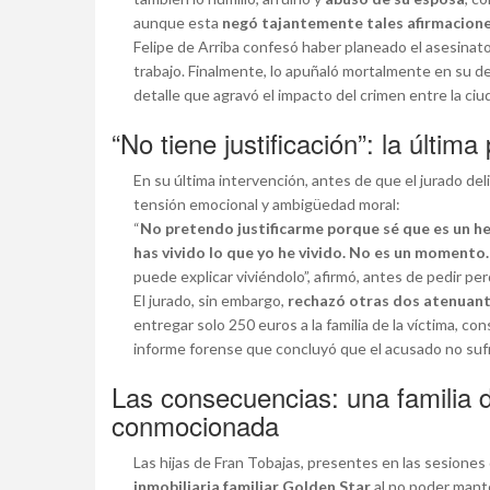
aunque esta
negó tajantemente tales afirmaciones
Felipe de Arriba confesó haber planeado el asesinat
trabajo. Finalmente, lo apuñaló mortalmente en su d
detalle que agravó el impacto del crimen entre la ciud
“No tiene justificación”: la últim
En su última intervención, antes de que el jurado de
tensión emocional y ambigüedad moral:
“
No pretendo justificarme porque sé que es un he
has vivido lo que yo he vivido. No es un moment
puede explicar viviéndolo”, afirmó, antes de pedir perd
El jurado, sin embargo,
rechazó otras dos atenuante
entregar solo 250 euros a la familia de la víctima, co
informe forense que concluyó que el acusado no sufrí
Las consecuencias: una familia 
conmocionada
Las hijas de Fran Tobajas, presentes en las sesiones 
inmobiliaria familiar Golden Star
al no poder mante