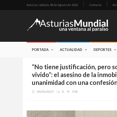
Asturias,
Sábado, 08 de Agosto de 2026
Contacto
Avi
PORTADA
ACTUALIDAD
DEPORTES
“No tiene justificación, pero 
vivido”: el asesino de la inmobi
unanimidad con una confesión
04/04/2025
0
938