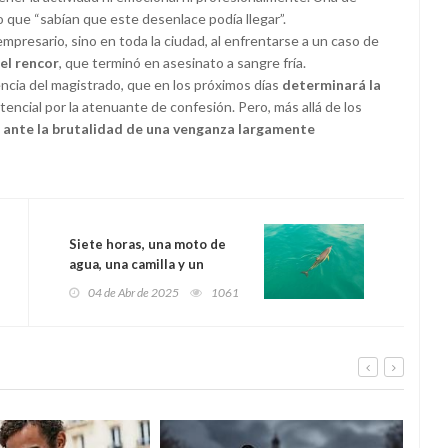
do que “sabían que este desenlace podía llegar”.
 empresario, sino en toda la ciudad, al enfrentarse a un caso de
el rencor
, que terminó en asesinato a sangre fría.
encia del magistrado, que en los próximos días
determinará la
tencial por la atenuante de confesión. Pero, más allá de los
a ante la brutalidad de una venganza largamente
Siete horas, una moto de
agua, una camilla y un
ejército de curiosos: así fue
04 de Abr de 2025
1061
el espectacular rescate del
delfín desorientado que
revolucionó el Muelle de
Gijón