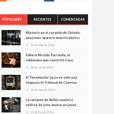
POPULARES
RECIENTES
COMENTADAS
Misterio en el corazón de Oviedo:
una joven aparece muerta dentro
del ascensor de su edificio y las
10 de May de 2026
cámaras captan sus últimos
minutos
Fallece Nicolás Parrondo, el
valdesano que convirtió Casa
Parrondo en un pedazo de
30 de Jun de 2026
Asturias en Madrid
El ‘Fevemocho’ ya no es solo una
chapuza: el Tribunal de Cuentas
cifra en casi 20 millones el
30 de May de 2026
sobrecoste de los trenes que no
cabían por los túneles
La variante de Avilés vuelve a
teñirse de luto: muere un joven
de 32 años en un violento choque
05 de Jun de 2026