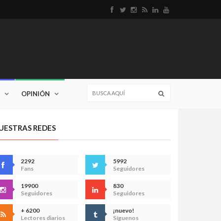
OPINIÓN
UESTRAS REDES
2292
5992
Fans
Seguidores
19900
830
Seguidores
Seguidores
+ 6200
¡nuevo!
Lectores diarios
Síguenos