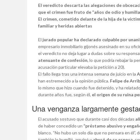
El veredicto descarta las alegaciones de obcecac
que el crimen fue fruto de “años de odio y humill
El crimen, cometido delante de la hija de la víctim
familiar y heridas abiertas
El
jurado popular ha declarado culpable por unani
empresario inmobiliario gijonés asesinado en su ofi
el veredicto no deja lugar a dudas sobre su responsa
atenuante de confesión
, lo que podría rebajar la pe
acusación particular elevaba la petición a 20).
El fallo llega tras una intensa semana de juicio en la
A
han estremecido a la opinión pública.
Felipe de Arri
lo mismo que hizo cuando fue detenido, y ha relatado 
durante años fue, según él,
el origen de su ruina p
Una venganza largamente gesta
El acusado sostuvo que durante casi dos décadas
al
de haber concedido un
“préstamo abusivo y engañ
blanco. “No hubo un solo día que no pensara en él”, d
también lo humilló, arruinó y
abusó de su esposa
, c