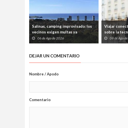
Salinas, camping improvisado: los
Viajar conec
vecinos exigen multas ya
sobre la tec
06 de Ago de 2026
06 de Ago d
DEJAR UN COMENTARIO
Nombre / Apodo
Comentario