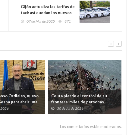
Gijón actualiza las tarifas de
taxi: así quedan los nuevos
precios tras la subida del
07 de Mar de 2025
871
3,71%
onso Ordiales, nuevo
Ceuta pierde el control de su
Ind
Sespa para abrir una
frontera: miles de personas
cua
a por el diálogo con
desbordan el Tarajal y ponen a
Just
e 2026
30 de Jul de 2026
2
nales
España ante una crisis de Estado
Los comentarios están moderados.