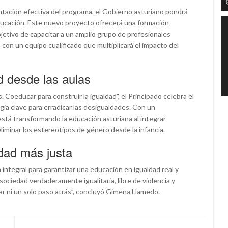
ntación efectiva del programa, el Gobierno asturiano pondrá
ducación. Este nuevo proyecto ofrecerá una formación
jetivo de capacitar a un amplio grupo de profesionales
 con un equipo cualificado que multiplicará el impacto del
d desde las aulas
. Coeducar para construir la igualdad", el Principado celebra el
a clave para erradicar las desigualdades. Con un
stá transformando la educación asturiana al integrar
liminar los estereotipos de género desde la infancia.
dad más justa
a integral para garantizar una educación en igualdad real y
ociedad verdaderamente igualitaria, libre de violencia y
dar ni un solo paso atrás”, concluyó Gimena Llamedo.