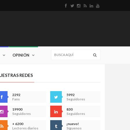
OPINIÓN
UESTRAS REDES
2292
5992
Fans
Seguidores
19900
830
Seguidores
Seguidores
+ 6200
¡nuevo!
Lectores diarios
Síguenos