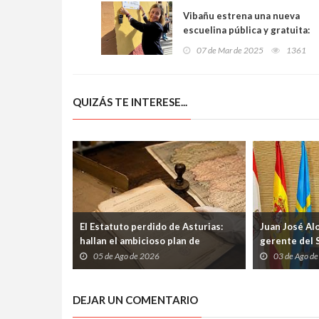
Vibañu estrena una nueva
escuelina pública y gratuita:
un impulso clave para la
07 de Mar de 2025
1361
educación infantil y la vida
rural en Llanes
QUIZÁS TE INTERESE...
El Estatuto perdido de Asturias:
Juan José Al
hallan el ambicioso plan de
gerente del 
autogobierno que la guerra
etapa marcad
05 de Ago de 2026
03 de Ago d
condenó al olvido
los profesio
DEJAR UN COMENTARIO