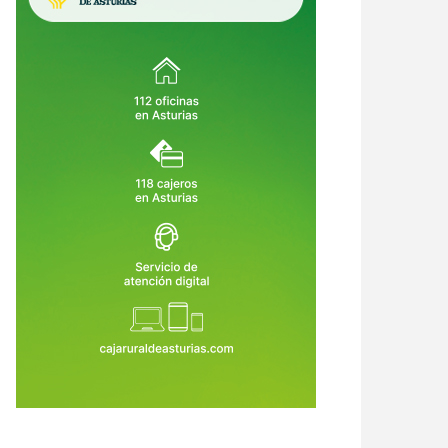
ultar también puede corromper:
El BOE desnuda el fracaso de
ndo el Gobierno convierte la
Oviedo: estos son los errores que
icia en un privilegio
le costaron la Agencia de Salud
9 de Jul de 2026
29 de Jul de 2026
Pública y 300 empleos