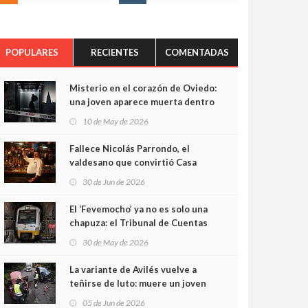
POPULARES
RECIENTES
COMENTADAS
Misterio en el corazón de Oviedo:
una joven aparece muerta dentro
del ascensor de su edificio y las
10 de May de 2026
cámaras captan sus últimos
minutos
Fallece Nicolás Parrondo, el
valdesano que convirtió Casa
Parrondo en un pedazo de
30 de Jun de 2026
Asturias en Madrid
El ‘Fevemocho’ ya no es solo una
chapuza: el Tribunal de Cuentas
cifra en casi 20 millones el
30 de May de 2026
sobrecoste de los trenes que no
cabían por los túneles
La variante de Avilés vuelve a
teñirse de luto: muere un joven
de 32 años en un violento choque
05 de Jun de 2026