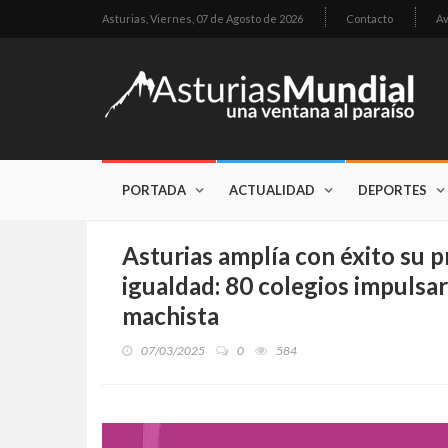
Asturias,
Viernes, 07 de Agosto de 2026
Contacto
Av
PORTADA
ACTUALIDAD
DEPORTES
Asturias amplía con éxito su 
igualdad: 80 colegios impulsar
machista
07/03/2025
0
584