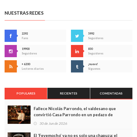
NUESTRAS REDES
2292
5992
Fans
Seguidores
19900
830
Seguidores
Seguidores
+ 6200
¡nuevo!
Lectores diarios
Síguenos
POPULARES
RECIENTES
COMENTADAS
Fallece Nicolás Parrondo, el valdesano que
convirtió Casa Parrondo en un pedazo de
Asturias en Madrid
30 de Jun de 2026
El ‘Fevemocho’ ya no es solo una chapuza: el