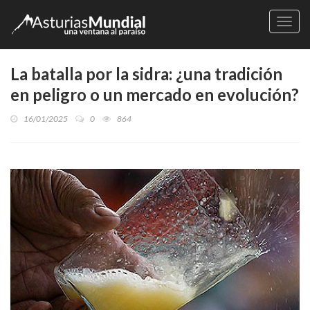
Naveg
La batalla por la sidra: ¿una tradición
en peligro o un mercado en evolución?
16/01/2025
0
864