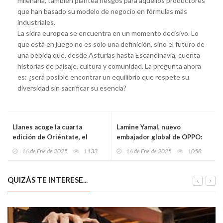
milenaria, también plantea riesgos para aquellos productores
que han basado su modelo de negocio en fórmulas más
industriales.
La sidra europea se encuentra en un momento decisivo. Lo
que está en juego no es solo una definición, sino el futuro de
una bebida que, desde Asturias hasta Escandinavia, cuenta
historias de paisaje, cultura y comunidad. La pregunta ahora
es: ¿será posible encontrar un equilibrio que respete su
diversidad sin sacrificar su esencia?
Llanes acoge la cuarta
Lamine Yamal, nuevo
edición de Oriéntate, el
embajador global de OPPO:
Festival de Cine Asturiano
tecnología y talento
16 de Ene de 2025
1133
16 de Ene de 2025
1058
con un marcado enfoque
futbolístico se unen para
educativo
inspirar a las nuevas
generaciones
QUIZÁS TE INTERESE...