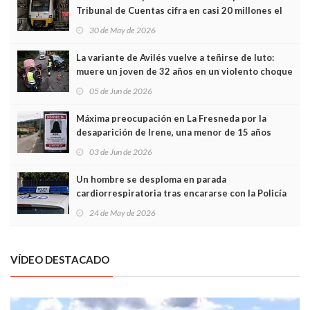
Tribunal de Cuentas cifra en casi 20 millones el
sobrecoste de los trenes que no cabían por los
30 de May de 2026
túneles
La variante de Avilés vuelve a teñirse de luto:
muere un joven de 32 años en un violento choque
frontal
05 de Jun de 2026
Máxima preocupación en La Fresneda por la
desaparición de Irene, una menor de 15 años
03 de Jun de 2026
Un hombre se desploma en parada
cardiorrespiratoria tras encararse con la Policía
Local en Luanco
24 de May de 2026
VÍDEO DESTACADO