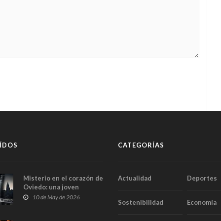
ÍDOS
CATEGORÍAS
Misterio en el corazón de
Actualidad
Deportes
Oviedo: una joven
aparece muerta dentro
10 de May de 2026
Sostenibilidad
Economía
del ascensor de su
edificio y las cámaras