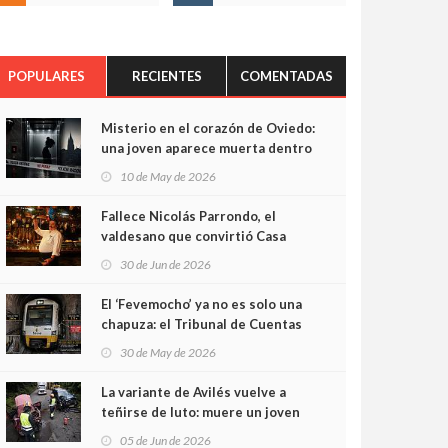
POPULARES
RECIENTES
COMENTADAS
Misterio en el corazón de Oviedo:
una joven aparece muerta dentro
del ascensor de su edificio y las
10 de May de 2026
cámaras captan sus últimos
minutos
Fallece Nicolás Parrondo, el
valdesano que convirtió Casa
Parrondo en un pedazo de
30 de Jun de 2026
Asturias en Madrid
El ‘Fevemocho’ ya no es solo una
chapuza: el Tribunal de Cuentas
cifra en casi 20 millones el
30 de May de 2026
sobrecoste de los trenes que no
cabían por los túneles
La variante de Avilés vuelve a
teñirse de luto: muere un joven
de 32 años en un violento choque
05 de Jun de 2026