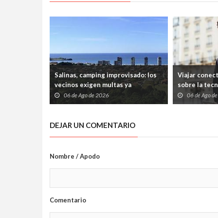
Salinas, camping improvisado: los
Viajar conec
vecinos exigen multas ya
sobre la tec
06 de Ago de 2026
06 de Ago d
DEJAR UN COMENTARIO
Nombre / Apodo
Comentario