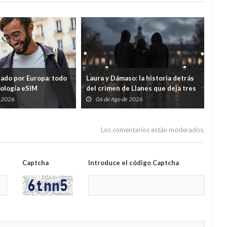
tado por Europa: todo
Laura y Dámaso: la historia detrás
El 
nología eSIM
del crimen de Llanes que deja tres
cad
hijos huérfanos
sid
e 2026
06 de Ago de 2026
0
Guar
por
Los comentarios están moderados.
Captcha
Introduce el código Captcha