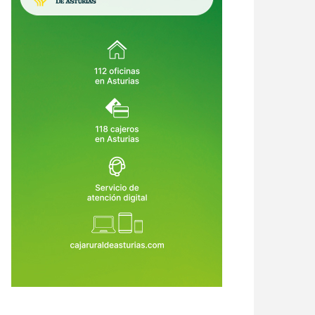
crimen de Llanes destapa una
Asturias crea empleo, pero su
ena de alertas: el asesino había
economía no despega: vuelve a ser
o condenado, expulsado de la
la comunidad que menos crece
6 de Ago de 2026
06 de Ago de 2026
dia Civil y tenía prohibido
tar armas