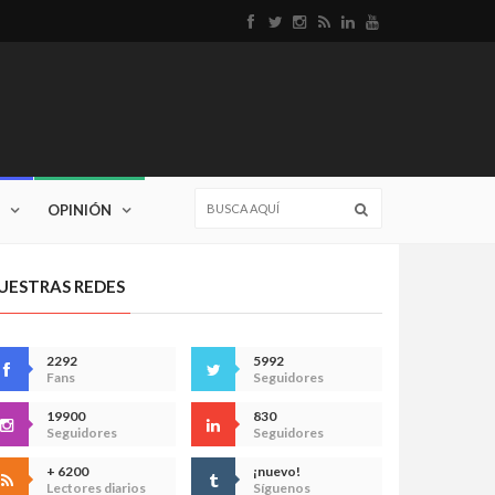
OPINIÓN
UESTRAS REDES
2292
5992
Fans
Seguidores
19900
830
Seguidores
Seguidores
+ 6200
¡nuevo!
Lectores diarios
Síguenos