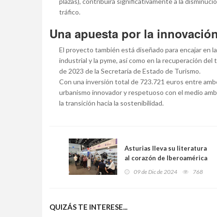
plazas), contribuirá significativamente a la dismin
tráfico.
Una apuesta por la innovación
El proyecto también está diseñado para encajar en las
industrial y la pyme, así como en la recuperación del
de 2023 de la Secretaría de Estado de Turismo.
Con una inversión total de 723.721 euros entre amb
urbanismo innovador y respetuoso con el medio ambi
la transición hacia la sostenibilidad.
Asturias lleva su literatura
al corazón de Iberoamérica
en la Feria Internacional del
09 de Dic de 2024
768
Libro de Guadalajara
QUIZÁS TE INTERESE...