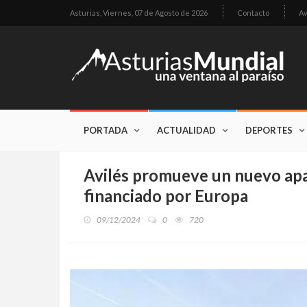
Asturias,
Viernes, 07 de Agosto de 2026
Contacto
Av
PORTADA
ACTUALIDAD
DEPORTES
Avilés promueve un nuevo apa
financiado por Europa
09/12/2024
0
720