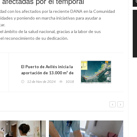
 afectadas por el temporal
idad con los afectados por la reciente DANA en la Comunidad
dades y poniendo en marcha iniciativas para ayudar a
ar.
 ámbito de la salud nacional, gracias a la labor de sus
n el reconocimiento de su dedicación.
El Puerto de Avilés inicia la
aportación de 13.000 m³ de
arena para reforzar las
12 de Nov de 2024
1018
playas de Salinas y El
Espartal