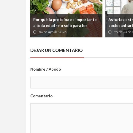
Por qué la proteína es importante
Asturias est
a toda edad - no solo para los
sociosanitari
deportistas
que los paci
06 de Ago de 2026
29 de Jul de
atrapados en
Sociales
DEJAR UN COMENTARIO
Nombre / Apodo
Comentario