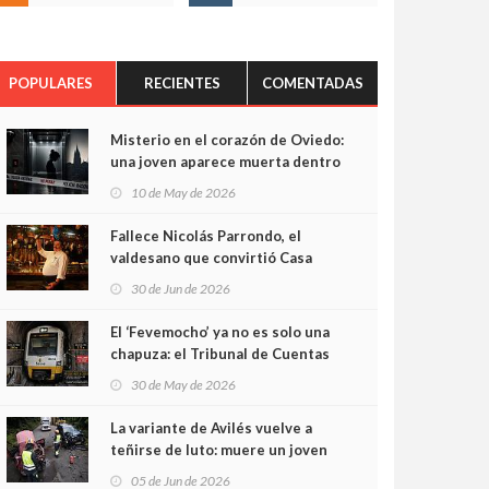
POPULARES
RECIENTES
COMENTADAS
Misterio en el corazón de Oviedo:
una joven aparece muerta dentro
del ascensor de su edificio y las
10 de May de 2026
cámaras captan sus últimos
minutos
Fallece Nicolás Parrondo, el
valdesano que convirtió Casa
Parrondo en un pedazo de
30 de Jun de 2026
Asturias en Madrid
El ‘Fevemocho’ ya no es solo una
chapuza: el Tribunal de Cuentas
cifra en casi 20 millones el
30 de May de 2026
sobrecoste de los trenes que no
cabían por los túneles
La variante de Avilés vuelve a
teñirse de luto: muere un joven
de 32 años en un violento choque
05 de Jun de 2026