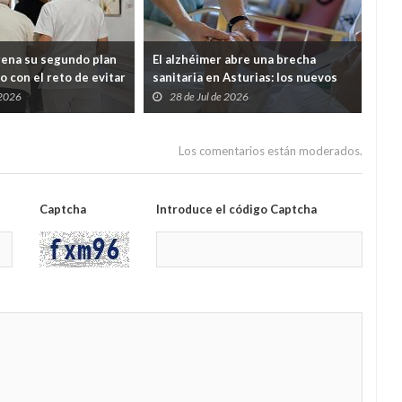
rena su segundo plan
El alzhéimer abre una brecha
Cab
o con el reto de evitar
sanitaria en Asturias: los nuevos
mil
entes queden
fármacos llegarán, pero solo podrá
men
 2026
28 de Jul de 2026
2
tre Salud y Servicios
pagarlos quien tenga hasta 30.000
euros al año
Los comentarios están moderados.
Captcha
Introduce el código Captcha