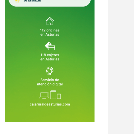
ueñes vuelve a empezar: 147
El Sespa asumirá la atención
lones, 13.500 metros más y al
sanitaria de los menores
os 26 meses de obras
internados en Sograndio ante el
8 de Jul de 2026
22 de Jun de 2026
aumento de casos complejos