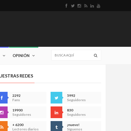
OPINIÓN
UESTRAS REDES
2292
5992
Fans
Seguidores
19900
830
Seguidores
Seguidores
+ 6200
¡nuevo!
Lectores diarios
Síguenos