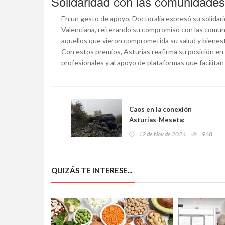
Solidaridad con las comunidades
En un gesto de apoyo, Doctoralia expresó su solidar
Valenciana, reiterando su compromiso con las comuni
aquellos que vieron comprometida su salud y bienest
Con estos premios, Asturias reafirma su posición en el
profesionales y al apoyo de plataformas que facilita
Caos en la conexión
Asturias-Meseta:
Desprendimiento en la AP-
12 de Nov de 2024
968
66 provoca cierre
prolongado y crece la
presión para eliminar
QUIZÁS TE INTERESE...
peajes