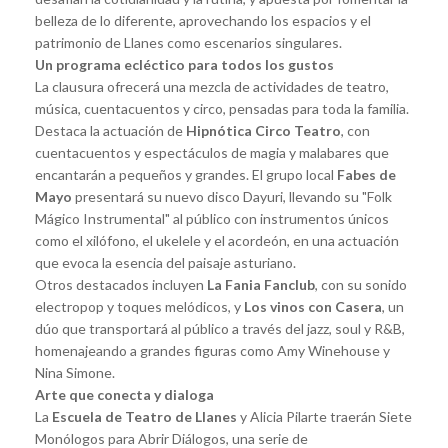
belleza de lo diferente, aprovechando los espacios y el
patrimonio de Llanes como escenarios singulares.
Un programa ecléctico para todos los gustos
La clausura ofrecerá una mezcla de actividades de teatro,
música, cuentacuentos y circo, pensadas para toda la familia.
Destaca la actuación de
Hipnótica Circo Teatro
, con
cuentacuentos y espectáculos de magia y malabares que
encantarán a pequeños y grandes. El grupo local
Fabes de
Mayo
presentará su nuevo disco Dayuri, llevando su "Folk
Mágico Instrumental" al público con instrumentos únicos
como el xilófono, el ukelele y el acordeón, en una actuación
que evoca la esencia del paisaje asturiano.
Otros destacados incluyen
La Fania Fanclub
, con su sonido
electropop y toques melódicos, y
Los vinos con Casera
, un
dúo que transportará al público a través del jazz, soul y R&B,
homenajeando a grandes figuras como Amy Winehouse y
Nina Simone.
Arte que conecta y dialoga
La
Escuela de Teatro de Llanes
y Alicia Pilarte traerán Siete
Monólogos para Abrir Diálogos, una serie de