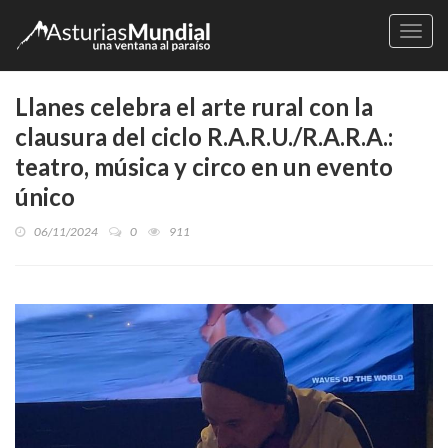
Naveg
Llanes celebra el arte rural con la
clausura del ciclo R.A.R.U./R.A.R.A.:
teatro, música y circo en un evento
único
06/11/2024
0
911