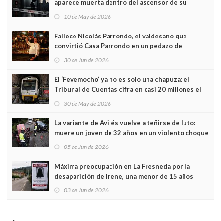
aparece muerta dentro del ascensor de su
edificio y las cámaras captan sus últimos minutos
10 de May de 2026
Fallece Nicolás Parrondo, el valdesano que
convirtió Casa Parrondo en un pedazo de
Asturias en Madrid
30 de Jun de 2026
El ‘Fevemocho’ ya no es solo una chapuza: el
Tribunal de Cuentas cifra en casi 20 millones el
sobrecoste de los trenes que no cabían por los
30 de May de 2026
túneles
La variante de Avilés vuelve a teñirse de luto:
muere un joven de 32 años en un violento choque
frontal
05 de Jun de 2026
Máxima preocupación en La Fresneda por la
desaparición de Irene, una menor de 15 años
03 de Jun de 2026