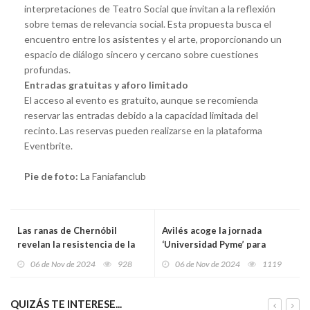
interpretaciones de Teatro Social que invitan a la reflexión
sobre temas de relevancia social. Esta propuesta busca el
encuentro entre los asistentes y el arte, proporcionando un
espacio de diálogo sincero y cercano sobre cuestiones
profundas.
Entradas gratuitas y aforo limitado
El acceso al evento es gratuito, aunque se recomienda
reservar las entradas debido a la capacidad limitada del
recinto. Las reservas pueden realizarse en la plataforma
Eventbrite.
Pie de foto:
La Faniafanclub
Las ranas de Chernóbil
Avilés acoge la jornada
revelan la resistencia de la
‘Universidad Pyme’ para
naturaleza: un estudio
impulsar la digitalización de
06 de Nov de 2024
928
06 de Nov de 2024
1119
liderado por la Universidad
las pequeñas empresas
de Oviedo muestra que la
asturianas
radiación no afecta su
QUIZÁS TE INTERESE...