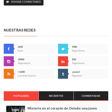
ENVIAR COMENTARIO
NUESTRAS REDES
2292
5992
Fans
Seguidores
19900
830
Seguidores
Seguidores
+ 6200
¡nuevo!
Lectores diarios
Síguenos
POPULARES
RECIENTES
COMENTADAS
Misterio en el corazón de Oviedo: una joven