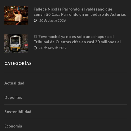
Fallece Nicolás Parrondo, el valdesano que
convirtió Casa Parrondo en un pedazo de Asturias
en Madrid
30 de Jun de 2026
El ‘Fevemocho’ ya no es solo una chapuza: el
Tribunal de Cuentas cifra en casi 20 millones el
sobrecoste de los trenes que no cabían por los
30 de May de 2026
túneles
CATEGORÍAS
Actualidad
Deportes
Sostenibilidad
Economía