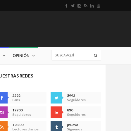
OPINIÓN
UESTRAS REDES
2292
5992
Fans
Seguidores
19900
830
Seguidores
Seguidores
+ 6200
¡nuevo!
Lectores diarios
Síguenos