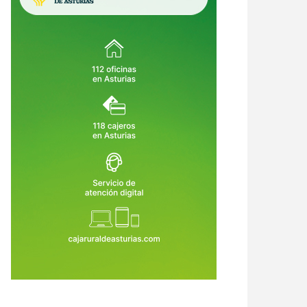
Sespa asumirá la atención
La sanidad asturiana entra en zona
itaria de los menores
crítica: medio año de huelgas
ernados en Sograndio ante el
médicas, 30.000 actos suspendido
2 de Jun de 2026
21 de Jun de 2026
ento de casos complejos
y el nuevo golpe de las peonadas