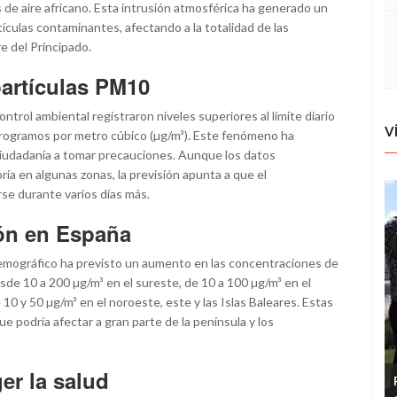
 de aire africano. Esta intrusión atmosférica ha generado un
ículas contaminantes, afectando a la totalidad de las
e del Principado.
partículas PM10
ntrol ambiental registraron niveles superiores al límite diario
V
crogramos por metro cúbico (µg/m³). Este fenómeno ha
 ciudadanía a tomar precauciones. Aunque los datos
ría en algunas zonas, la previsión apunta a que el
se durante varios días más.
ión en España
 Demográfico ha previsto un aumento en las concentraciones de
desde 10 a 200 µg/m³ en el sureste, de 10 a 100 µg/m³ en el
 10 y 50 µg/m³ en el noroeste, este y las Islas Baleares. Estas
que podría afectar a gran parte de la península y los
r la salud