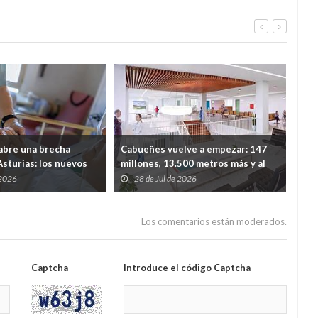
y Cangas del Narcea
 abre una brecha
Cabueñes vuelve a empezar: 147
El 
Asturias: los nuevos
millones, 13.500 metros más y al
san
garán, pero solo podrá
menos 26 meses de obras
int
 2026
28 de Jul de 2026
2
en tenga hasta 30.000
aum
Los comentarios están moderados.
Captcha
Introduce el código Captcha