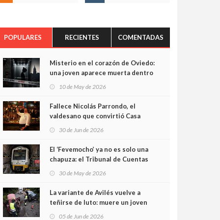
POPULARES
RECIENTES
COMENTADAS
Misterio en el corazón de Oviedo:
una joven aparece muerta dentro
del ascensor de su edificio y las
10 de May de 2026
cámaras captan sus últimos
minutos
Fallece Nicolás Parrondo, el
valdesano que convirtió Casa
Parrondo en un pedazo de
30 de Jun de 2026
Asturias en Madrid
El ‘Fevemocho’ ya no es solo una
chapuza: el Tribunal de Cuentas
cifra en casi 20 millones el
30 de May de 2026
sobrecoste de los trenes que no
cabían por los túneles
La variante de Avilés vuelve a
teñirse de luto: muere un joven
de 32 años en un violento choque
05 de Jun de 2026