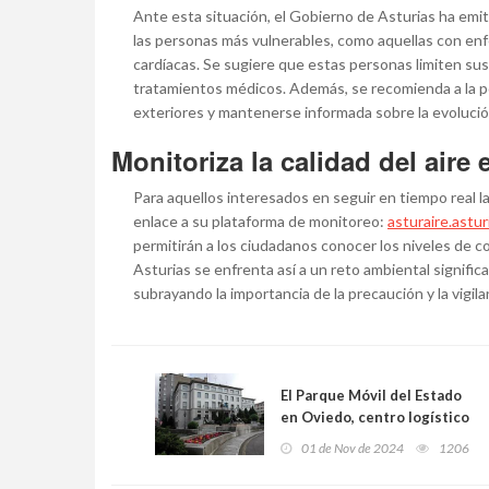
Ante esta situación, el Gobierno de Asturias ha emi
las personas más vulnerables, como aquellas con enfe
cardíacas. Se sugiere que estas personas limiten sus 
tratamientos médicos. Además, se recomienda a la pob
exteriores y mantenerse informada sobre la evolución 
Monitoriza la calidad del aire 
Para aquellos interesados en seguir en tiempo real la e
enlace a su plataforma de monitoreo:
asturaire.astur
permitirán a los ciudadanos conocer los niveles de 
Asturias se enfrenta así a un reto ambiental significa
subrayando la importancia de la precaución y la vigila
El Parque Móvil del Estado
en Oviedo, centro logístico
para la ayuda a los
01 de Nov de 2024
1206
afectados por la DANA en
Levante