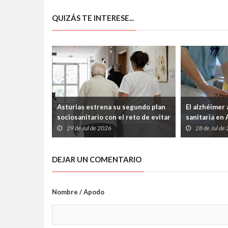
QUIZÁS TE INTERESE...
Asturias estrena su segundo plan
El alzhéimer
sociosanitario con el reto de evitar
sanitaria en 
que los pacientes queden
fármacos lle
29 de Jul de 2026
28 de Jul de
atrapados entre Salud y Servicios
pagarlos qui
Sociales
euros al año
DEJAR UN COMENTARIO
Nombre / Apodo