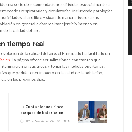
tido una serie de recomendaciones dirigidas especialmente a
rmedades respiratorias y circulatorias, incluyendo patologías
actividades al aire libre y sigan de manera rigurosa sus
lación en general evitar realizar ejercicio intenso en
de la calidad del aire.
en tiempo real
volución de la calidad del aire, el Principado ha facilitado un
ias.es
. La página ofrece actualizaciones constantes que
contaminación en sus áreas y tomar las medidas oportunas.
tivo que podría tener impacto en la salud de la población,
ncia en los próximos días.
La Cuota bloquea cinco
parques de baterías en
Asturias por
02 de Nov de 2024
1013
incompatibilidad
urbanística en Oviedo, Siero