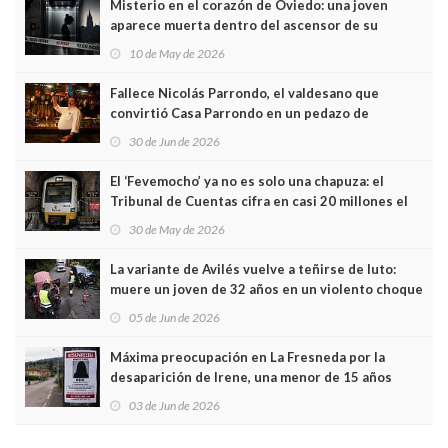
Misterio en el corazón de Oviedo: una joven
aparece muerta dentro del ascensor de su
edificio y las cámaras captan sus últimos minutos
10 de May de 2026
Fallece Nicolás Parrondo, el valdesano que
convirtió Casa Parrondo en un pedazo de
Asturias en Madrid
30 de Jun de 2026
El ‘Fevemocho’ ya no es solo una chapuza: el
Tribunal de Cuentas cifra en casi 20 millones el
sobrecoste de los trenes que no cabían por los
30 de May de 2026
túneles
La variante de Avilés vuelve a teñirse de luto:
muere un joven de 32 años en un violento choque
frontal
05 de Jun de 2026
Máxima preocupación en La Fresneda por la
desaparición de Irene, una menor de 15 años
03 de Jun de 2026