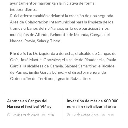
ayuntamientos mantengan la iniciativa de forma
independiente.
Ruiz Latierro también adelantó la creación de una segunda
Área de Colaboración Intermunicipal para la limpieza de los
tramos urbanos del río Narcea, en la que participarán los
municipios de Allande, Belmonte de Miranda, Cangas del
Narcea, Pravia, Salas y Tineo.
Pie de foto:
De izquierda a derecha, el alcalde de Cangas de
Onís, José Manuel González; el alcalde de Ribadesella, Paulo
García; la alcaldesa de Caravia, Salomé Samartino; el alcalde
de Parres, Emilio García Longo, y el director general de
Ordenación de Territorio, Ignacio Ruiz Latierro.
Arranca en Cangas del
Inversión de más de 600.000
Narcea el festival ‘Viña y
euros en revitalizar el área
Obra’, un encuentro pionero
recreativa de Pénjamo en
26 de Oct de 2024
910
26 de Oct de 2024
834
que celebra la fusión del arte
Langreo y en la restauración
y el vino
ambiental del arroyo de El