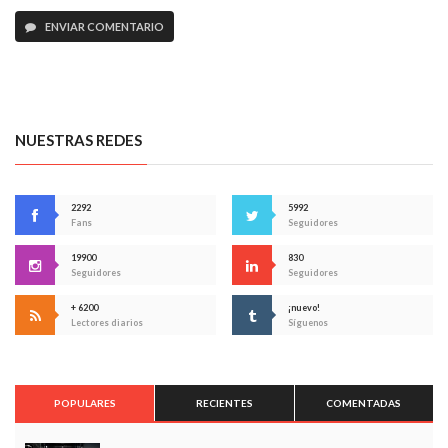
ENVIAR COMENTARIO
NUESTRAS REDES
2292
5992
Fans
Seguidores
19900
830
Seguidores
Seguidores
+ 6200
¡nuevo!
Lectores diarios
Síguenos
POPULARES
RECIENTES
COMENTADAS