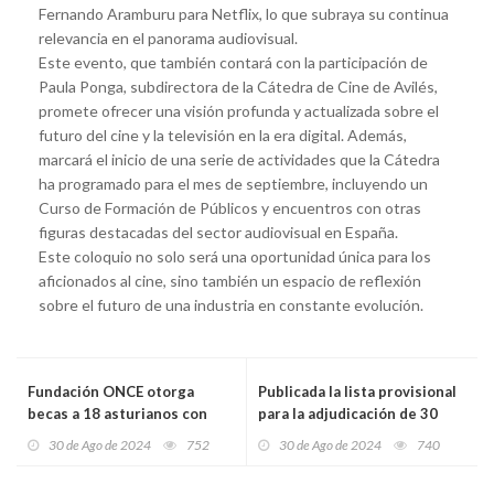
Fernando Aramburu para Netflix, lo que subraya su continua
relevancia en el panorama audiovisual.
Este evento, que también contará con la participación de
Paula Ponga, subdirectora de la Cátedra de Cine de Avilés,
promete ofrecer una visión profunda y actualizada sobre el
futuro del cine y la televisión en la era digital. Además,
marcará el inicio de una serie de actividades que la Cátedra
ha programado para el mes de septiembre, incluyendo un
Curso de Formación de Públicos y encuentros con otras
figuras destacadas del sector audiovisual en España.
Este coloquio no solo será una oportunidad única para los
aficionados al cine, sino también un espacio de reflexión
sobre el futuro de una industria en constante evolución.
Fundación ONCE otorga
Publicada la lista provisional
becas a 18 asturianos con
para la adjudicación de 30
discapacidad para impulsar
viviendas de alquiler para
30 de Ago de 2024
752
30 de Ago de 2024
740
su inclusión laboral
jóvenes en el barrio de La Luz