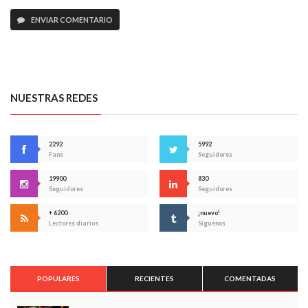
ENVIAR COMENTARIO
NUESTRAS REDES
2292
5992
Fans
Seguidores
19900
830
Seguidores
Seguidores
+ 6200
¡nuevo!
Lectores diarios
Síguenos
POPULARES
RECIENTES
COMENTADAS