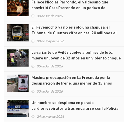
Fallece Nicolás Parrondo, el valdesano que
convirtió Casa Parrondo en un pedazo de
Asturias en Madrid
30 de Jun de 2026
El ‘Fevemocho’ ya no es solo una chapuza: el
Tribunal de Cuentas cifra en casi 20 millones el
sobrecoste de los trenes que no cabían por los
30 de May de 2026
túneles
La variante de Avilés vuelve a teñirse de luto:
muere un joven de 32 años en un violento choque
frontal
05 de Jun de 2026
Máxima preocupación en La Fresneda por la
desaparición de Irene, una menor de 15 años
03 de Jun de 2026
Un hombre se desploma en parada
cardiorrespiratoria tras encararse con la Policía
Local en Luanco
24 de May de 2026