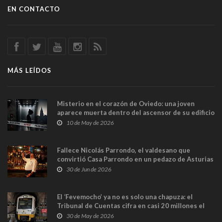
EN CONTACTO
MÁS LEÍDOS
Misterio en el corazón de Oviedo: una joven
aparece muerta dentro del ascensor de su edificio
y las cámaras captan sus últimos minutos
10 de May de 2026
Fallece Nicolás Parrondo, el valdesano que
convirtió Casa Parrondo en un pedazo de Asturias
en Madrid
30 de Jun de 2026
El ‘Fevemocho’ ya no es solo una chapuza: el
Tribunal de Cuentas cifra en casi 20 millones el
sobrecoste de los trenes que no cabían por los
30 de May de 2026