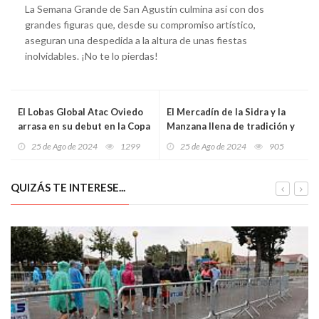
La Semana Grande de San Agustín culmina así con dos
grandes figuras que, desde su compromiso artístico,
aseguran una despedida a la altura de unas fiestas
inolvidables. ¡No te lo pierdas!
El Lobas Global Atac Oviedo
El Mercadín de la Sidra y la
arrasa en su debut en la Copa
Manzana llena de tradición y
Principado y se acerca al
sabor los Jardines de la Reina
25 de Ago de 2024
1299
25 de Ago de 2024
905
título tras vencer al
en la Fiesta de la Sidra
Balonmano Gijón
Natural de Gijón
QUIZÁS TE INTERESE...