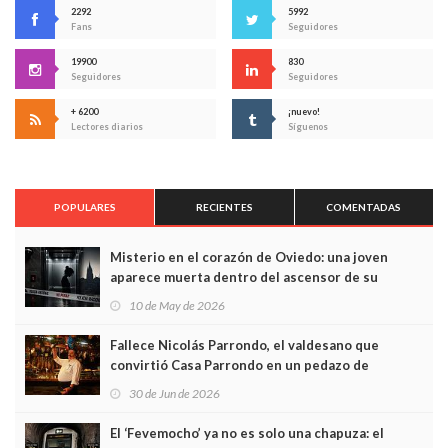
2292
5992
Fans
Seguidores
19900
830
Seguidores
Seguidores
+ 6200
¡nuevo!
Lectores diarios
Síguenos
POPULARES
RECIENTES
COMENTADAS
Misterio en el corazón de Oviedo: una joven
aparece muerta dentro del ascensor de su
edificio y las cámaras captan sus últimos minutos
10 de May de 2026
Fallece Nicolás Parrondo, el valdesano que
convirtió Casa Parrondo en un pedazo de
Asturias en Madrid
30 de Jun de 2026
El ‘Fevemocho’ ya no es solo una chapuza: el