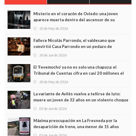
Misterio en el corazón de Oviedo: una joven
aparece muerta dentro del ascensor de su
edificio y las cámaras captan sus últimos minutos
10 de May de 2026
Fallece Nicolás Parrondo, el valdesano que
convirtió Casa Parrondo en un pedazo de
Asturias en Madrid
30 de Jun de 2026
El ‘Fevemocho’ ya no es solo una chapuza: el
Tribunal de Cuentas cifra en casi 20 millones el
sobrecoste de los trenes que no cabían por los
30 de May de 2026
túneles
La variante de Avilés vuelve a teñirse de luto:
muere un joven de 32 años en un violento choque
frontal
05 de Jun de 2026
Máxima preocupación en La Fresneda por la
desaparición de Irene, una menor de 15 años
03 de Jun de 2026