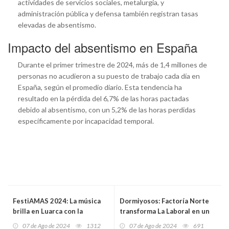
actividades de servicios sociales, metalurgia, y
administración pública y defensa también registran tasas
elevadas de absentismo.
Impacto del absentismo en España
Durante el primer trimestre de 2024, más de 1,4 millones de
personas no acudieron a su puesto de trabajo cada día en
España, según el promedio diario. Esta tendencia ha
resultado en la pérdida del 6,7% de las horas pactadas
debido al absentismo, con un 5,2% de las horas perdidas
específicamente por incapacidad temporal.
FestiAMAS 2024: La música
Dormiyosos: Factoría Norte
brilla en Luarca con la
transforma La Laboral en un
séptima semifinal
universo de sueños y magia
07 de Ago de 2024
1312
07 de Ago de 2024
691