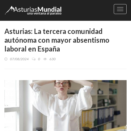
Naveg
Asturias: La tercera comunidad
autónoma con mayor absentismo
laboral en España
07/08/2024
0
630