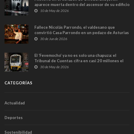
aparece muerta dentro del ascensor de su edificio
y las cámaras captan sus últimos minutos
10 de May de 2026
Fallece Nicolás Parrondo, el valdesano que
convirtió Casa Parrondo en un pedazo de Asturias
en Madrid
30 de Jun de 2026
El ‘Fevemocho’ ya no es solo una chapuza: el
Tribunal de Cuentas cifra en casi 20 millones el
sobrecoste de los trenes que no cabían por los
30 de May de 2026
túneles
CATEGORÍAS
Actualidad
Deportes
Sostenibilidad