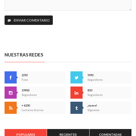
ENVIAR COMENTARIO
NUESTRAS REDES
2292
5992
Fans
Seguidores
19900
830
Seguidores
Seguidores
+ 6200
¡nuevo!
Lectores diarios
Síguenos
POPULARES
RECIENTES
COMENTADAS