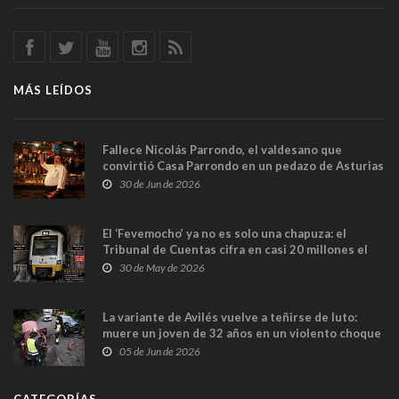
MÁS LEÍDOS
Fallece Nicolás Parrondo, el valdesano que
convirtió Casa Parrondo en un pedazo de Asturias
en Madrid
30 de Jun de 2026
El ‘Fevemocho’ ya no es solo una chapuza: el
Tribunal de Cuentas cifra en casi 20 millones el
sobrecoste de los trenes que no cabían por los
30 de May de 2026
túneles
La variante de Avilés vuelve a teñirse de luto:
muere un joven de 32 años en un violento choque
frontal
05 de Jun de 2026