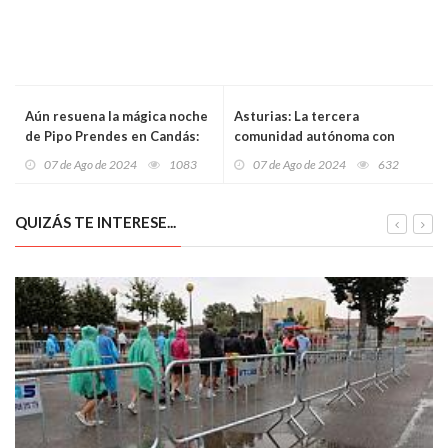
Aún resuena la mágica noche
Asturias: La tercera
de Pipo Prendes en Candás:
comunidad autónoma con
Un concierto inolvidable
mayor absentismo laboral en
07 de Ago de 2024
1083
07 de Ago de 2024
632
España
QUIZÁS TE INTERESE...