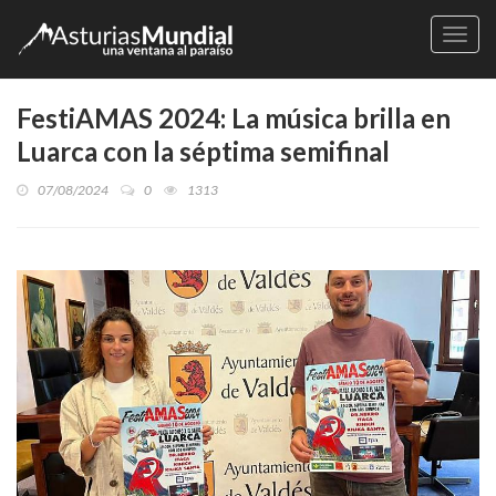
Naveg
FestiAMAS 2024: La música brilla en
Luarca con la séptima semifinal
07/08/2024
0
1313