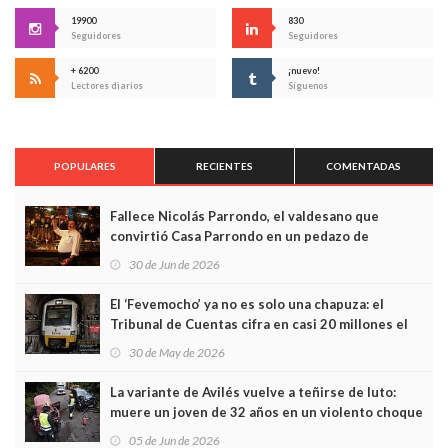
19900
830
Seguidores
Seguidores
+ 6200
¡nuevo!
Lectores diarios
Síguenos
POPULARES
RECIENTES
COMENTADAS
Fallece Nicolás Parrondo, el valdesano que
convirtió Casa Parrondo en un pedazo de
Asturias en Madrid
30 de Jun de 2026
El ‘Fevemocho’ ya no es solo una chapuza: el
Tribunal de Cuentas cifra en casi 20 millones el
sobrecoste de los trenes que no cabían por los
30 de May de 2026
túneles
La variante de Avilés vuelve a teñirse de luto:
muere un joven de 32 años en un violento choque
frontal
05 de Jun de 2026