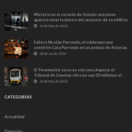
Misterio en el corazón de Oviedo: una joven
aparece muerta dentro del ascensor de su edificio
y las cámaras captan sus últimos minutos
10 de May de 2026
Fallece Nicolás Parrondo, el valdesano que
convirtió Casa Parrondo en un pedazo de Asturias
en Madrid
30 de Jun de 2026
El ‘Fevemocho’ ya no es solo una chapuza: el
Tribunal de Cuentas cifra en casi 20 millones el
sobrecoste de los trenes que no cabían por los
30 de May de 2026
túneles
CATEGORÍAS
Actualidad
Deportes