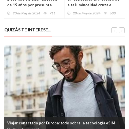
de 19 años por presunta
alta luminosidad cruza el
agresión sexual a una menor
oeste peninsular a 161,000
20 de May de 2024
711
20 de May de 2024
688
km/h
QUIZÁS TE INTERESE...
Viajar conectado por Europa: todo sobre la tecnología eSIM