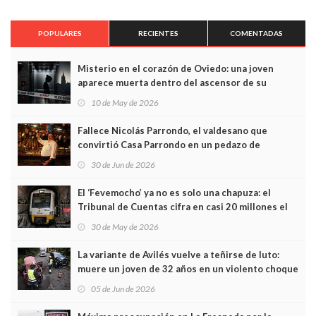
POPULARES
RECIENTES
COMENTADAS
Misterio en el corazón de Oviedo: una joven
aparece muerta dentro del ascensor de su
edificio y las cámaras captan sus últimos minutos
10 de May de 2026
Fallece Nicolás Parrondo, el valdesano que
convirtió Casa Parrondo en un pedazo de
Asturias en Madrid
30 de Jun de 2026
El ‘Fevemocho’ ya no es solo una chapuza: el
Tribunal de Cuentas cifra en casi 20 millones el
sobrecoste de los trenes que no cabían por los
30 de May de 2026
túneles
La variante de Avilés vuelve a teñirse de luto:
muere un joven de 32 años en un violento choque
frontal
05 de Jun de 2026