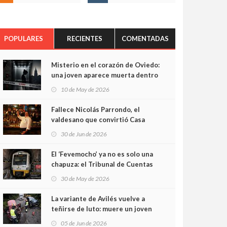
POPULARES
RECIENTES
COMENTADAS
Misterio en el corazón de Oviedo:
una joven aparece muerta dentro
del ascensor de su edificio y las
10 de May de 2026
cámaras captan sus últimos
minutos
Fallece Nicolás Parrondo, el
valdesano que convirtió Casa
Parrondo en un pedazo de
30 de Jun de 2026
Asturias en Madrid
El ‘Fevemocho’ ya no es solo una
chapuza: el Tribunal de Cuentas
cifra en casi 20 millones el
30 de May de 2026
sobrecoste de los trenes que no
cabían por los túneles
La variante de Avilés vuelve a
teñirse de luto: muere un joven
de 32 años en un violento choque
05 de Jun de 2026