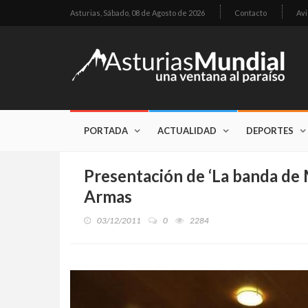
Asturias,
Sábado, 08 de Agosto de 2026
Contacto
Avi
PORTADA
ACTUALIDAD
DEPORTES
Presentación de ‘La banda de M
Armas
03/12/2011
0
2284