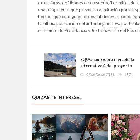
otros libros, de 'Jirones de un sueño', 'Los mitos de 
una trilogía en la que plasma su admiración por la Es
hechos que configuran el descubrimiento, conquista
La última publicación del autor riojano lleva por títu
consejero de Presidencia y Justicia, Emilio del Río, 
EQUO considera inviable la
alternativa 4 del proyecto
de accesos a la margen
03 de Dic de 2011
1871
izquierda del Puerto de
Avilés
QUIZÁS TE INTERESE...