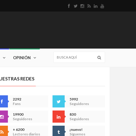
OPINIÓN
UESTRAS REDES
2292
5992
Fans
Seguidores
19900
830
Seguidores
Seguidores
+ 6200
¡nuevo!
Lectores diarios
Síguenos