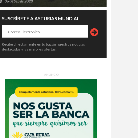
06 de Sep de 2020
i el mayor lujo del futuro fuera
Asturias lleva la revolución digital
ir a 15 minutos de todo?
a los pueblos: 15.000 cursos para
SUSCRÍBETE A ASTURIAS MUNDIAL
que nadie se quede atrás por vivir
6 de Jul de 2026
25 de Jun de 2026
lejos de una ciudad
Recibe directamente en tu buzón nuestras noticias
destacadas y las mejores ofertas.
ANUNCIO