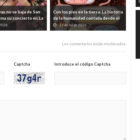
as no se baja de San
Con los pies en la tierra: La historia
¿Y s
rma su concierto en La
de la humanidad contada desde el
viv
 dudas lanzadas desde
subsuelo
 2026
13 de Jul de 2026
0
ento
Los comentarios están moderados.
Captcha
Introduce el código Captcha