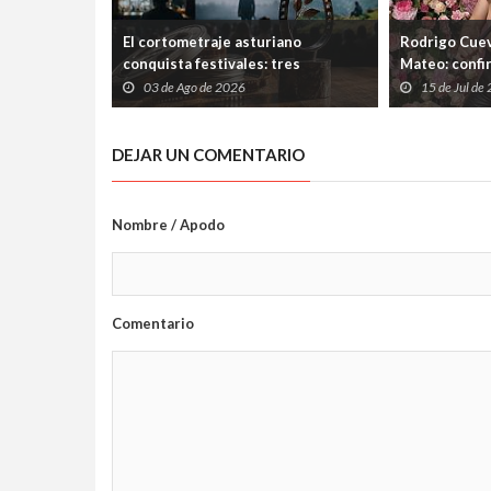
El cortometraje asturiano
Rodrigo Cuev
conquista festivales: tres
Mateo: confi
producciones de Laboral
Ería tras las
03 de Ago de 2026
15 de Jul de
Cinemateca suman nuevos premios
el Ayuntami
DEJAR UN COMENTARIO
Nombre / Apodo
Comentario