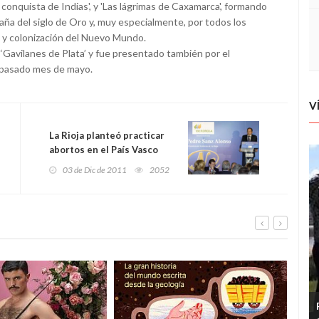
la conquista de Indias', y 'Las lágrimas de Caxamarca', formando
paña del siglo de Oro y, muy especialmente, por todos los
 y colonización del Nuevo Mundo.
lo ‘Gavilanes de Plata’ y fue presentado también por el
el pasado mes de mayo.
V
La Rioja planteó practicar
abortos en el País Vasco
como compensación a la
03 de Dic de 2011
2052
atención sanitaria a vecinos
de Álava