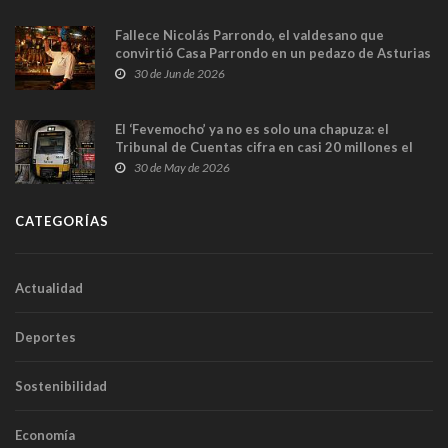
Fallece Nicolás Parrondo, el valdesano que
convirtió Casa Parrondo en un pedazo de Asturias
en Madrid
30 de Jun de 2026
El ‘Fevemocho’ ya no es solo una chapuza: el
Tribunal de Cuentas cifra en casi 20 millones el
sobrecoste de los trenes que no cabían por los
30 de May de 2026
túneles
CATEGORÍAS
Actualidad
Deportes
Sostenibilidad
Economía