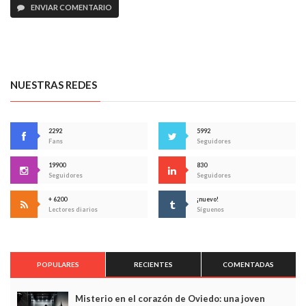
ENVIAR COMENTARIO
NUESTRAS REDES
2292
5992
Fans
Seguidores
19900
830
Seguidores
Seguidores
+ 6200
¡nuevo!
Lectores diarios
Síguenos
POPULARES
RECIENTES
COMENTADAS
Misterio en el corazón de Oviedo: una joven