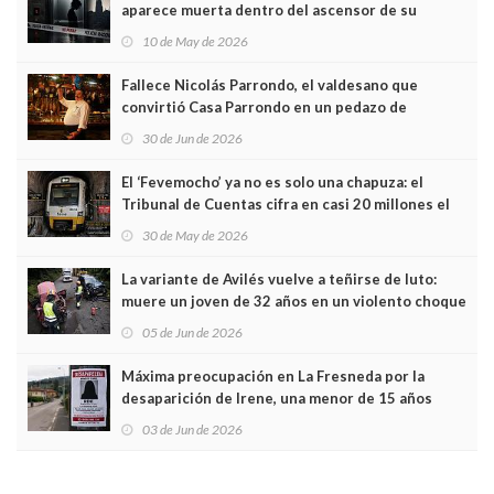
aparece muerta dentro del ascensor de su
edificio y las cámaras captan sus últimos minutos
10 de May de 2026
Fallece Nicolás Parrondo, el valdesano que
convirtió Casa Parrondo en un pedazo de
Asturias en Madrid
30 de Jun de 2026
El ‘Fevemocho’ ya no es solo una chapuza: el
Tribunal de Cuentas cifra en casi 20 millones el
sobrecoste de los trenes que no cabían por los
30 de May de 2026
túneles
La variante de Avilés vuelve a teñirse de luto:
muere un joven de 32 años en un violento choque
frontal
05 de Jun de 2026
Máxima preocupación en La Fresneda por la
desaparición de Irene, una menor de 15 años
03 de Jun de 2026