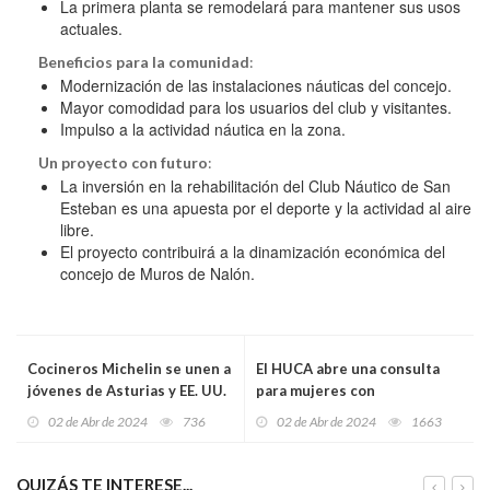
La primera planta se remodelará para mantener sus usos
actuales.
Beneficios para la comunidad
:
Modernización de las instalaciones náuticas del concejo.
Mayor comodidad para los usuarios del club y visitantes.
Impulso a la actividad náutica en la zona.
Un proyecto con futuro
:
La inversión en la rehabilitación del Club Náutico de San
Esteban es una apuesta por el deporte y la actividad al aire
libre.
El proyecto contribuirá a la dinamización económica del
concejo de Muros de Nalón.
Cocineros Michelin se unen a
El HUCA abre una consulta
jóvenes de Asturias y EE. UU.
para mujeres con
para promover la cocina
enfermedades autoinmunes
02 de Abr de 2024
736
02 de Abr de 2024
1663
saludable y sostenible
que desean ser madres
QUIZÁS TE INTERESE...