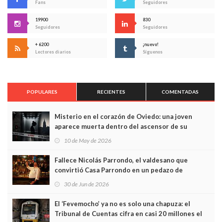
Fans
Seguidores
19900
830
Seguidores
Seguidores
+ 6200
¡nuevo!
Lectores diarios
Síguenos
POPULARES
RECIENTES
COMENTADAS
Misterio en el corazón de Oviedo: una joven
aparece muerta dentro del ascensor de su
edificio y las cámaras captan sus últimos minutos
10 de May de 2026
Fallece Nicolás Parrondo, el valdesano que
convirtió Casa Parrondo en un pedazo de
Asturias en Madrid
30 de Jun de 2026
El ‘Fevemocho’ ya no es solo una chapuza: el
Tribunal de Cuentas cifra en casi 20 millones el