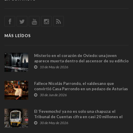
MÁS LEÍDOS
Misterio en el corazón de Oviedo: una joven
aparece muerta dentro del ascensor de su edificio
y las cámaras captan sus últimos minutos
10 de May de 2026
Fallece Nicolás Parrondo, el valdesano que
convirtió Casa Parrondo en un pedazo de Asturias
en Madrid
30 de Jun de 2026
El ‘Fevemocho’ ya no es solo una chapuza: el
Tribunal de Cuentas cifra en casi 20 millones el
sobrecoste de los trenes que no cabían por los
30 de May de 2026
túneles