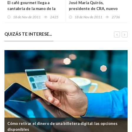
El café gourmet llega a
José María Quirós,
cantabria de la mano de la
presidente de CRA, nuevo
nueva boutique Nespresso
vicepresidente primero de la
18 de Nov de 2011
2425
18 de Nov de 2011
2736
en santander
UNACC
QUIZÁS TE INTERESE...
Cómo retirar el dinero de una billetera digital: las opciones
disponibles