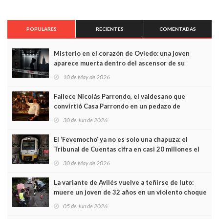
POPULARES
RECIENTES
COMENTADAS
Misterio en el corazón de Oviedo: una joven
aparece muerta dentro del ascensor de su
edificio y las cámaras captan sus últimos minutos
10 de May de 2026
Fallece Nicolás Parrondo, el valdesano que
convirtió Casa Parrondo en un pedazo de
Asturias en Madrid
30 de Jun de 2026
El ‘Fevemocho’ ya no es solo una chapuza: el
Tribunal de Cuentas cifra en casi 20 millones el
sobrecoste de los trenes que no cabían por los
30 de May de 2026
túneles
La variante de Avilés vuelve a teñirse de luto:
muere un joven de 32 años en un violento choque
frontal
05 de Jun de 2026