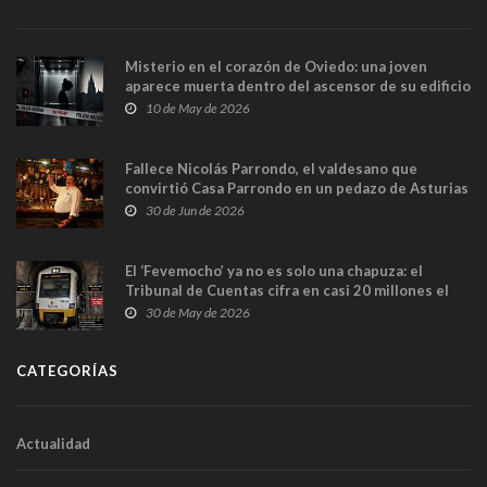
Misterio en el corazón de Oviedo: una joven
aparece muerta dentro del ascensor de su edificio
y las cámaras captan sus últimos minutos
10 de May de 2026
Fallece Nicolás Parrondo, el valdesano que
convirtió Casa Parrondo en un pedazo de Asturias
en Madrid
30 de Jun de 2026
El ‘Fevemocho’ ya no es solo una chapuza: el
Tribunal de Cuentas cifra en casi 20 millones el
sobrecoste de los trenes que no cabían por los
30 de May de 2026
túneles
CATEGORÍAS
Actualidad