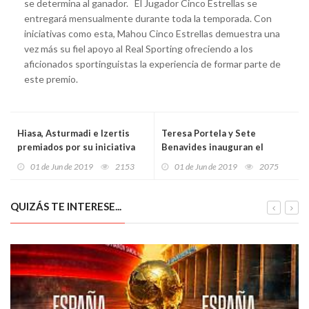
se determina al ganador. El Jugador Cinco Estrellas se
entregará mensualmente durante toda la temporada. Con
iniciativas como esta, Mahou Cinco Estrellas demuestra una
vez más su fiel apoyo al Real Sporting ofreciendo a los
aficionados sportinguistas la experiencia de formar parte de
este premio.
Hiasa, Asturmadi e Izertis
Teresa Portela y Sete
premiados por su iniciativa
Benavides inauguran el
innovadora
medallero español de
01 de Jun de 2019
2153
01 de Jun de 2019
2075
piragüismo en la Copa del
Mundo
QUIZÁS TE INTERESE...