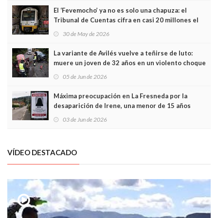
El ‘Fevemocho’ ya no es solo una chapuza: el
Tribunal de Cuentas cifra en casi 20 millones el
sobrecoste de los trenes que no cabían por los
30 de May de 2026
túneles
La variante de Avilés vuelve a teñirse de luto:
muere un joven de 32 años en un violento choque
frontal
05 de Jun de 2026
Máxima preocupación en La Fresneda por la
desaparición de Irene, una menor de 15 años
03 de Jun de 2026
VÍDEO DESTACADO