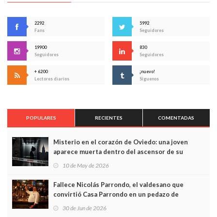
2292
5992
Fans
Seguidores
19900
830
Seguidores
Seguidores
+ 6200
¡nuevo!
Lectores diarios
Síguenos
POPULARES
RECIENTES
COMENTADAS
Misterio en el corazón de Oviedo: una joven
aparece muerta dentro del ascensor de su
edificio y las cámaras captan sus últimos minutos
10 de May de 2026
Fallece Nicolás Parrondo, el valdesano que
convirtió Casa Parrondo en un pedazo de
Asturias en Madrid
30 de Jun de 2026