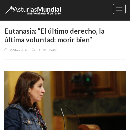
Naveg
Eutanasia: “El último derecho, la
última voluntad: morir bien”
27/06/2018
0
2682