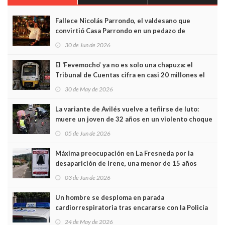
Fallece Nicolás Parrondo, el valdesano que
convirtió Casa Parrondo en un pedazo de
Asturias en Madrid
30 de Jun de 2026
El ‘Fevemocho’ ya no es solo una chapuza: el
Tribunal de Cuentas cifra en casi 20 millones el
sobrecoste de los trenes que no cabían por los
30 de May de 2026
túneles
La variante de Avilés vuelve a teñirse de luto:
muere un joven de 32 años en un violento choque
frontal
05 de Jun de 2026
Máxima preocupación en La Fresneda por la
desaparición de Irene, una menor de 15 años
03 de Jun de 2026
Un hombre se desploma en parada
cardiorrespiratoria tras encararse con la Policía
Local en Luanco
24 de May de 2026