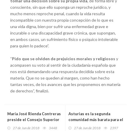
tomar una decisión sobre su propia vida
, de forma libre y
consciente, sin que ello suponga un reproche jurídico, y
mucho menos reproche penal, cuando la vida resulta
incompatible con nuestra propia concepción de lo que es
una vida digna, bien por sufrir una enfermedad grave e
incurable o una discapacidad grave crónica, que supongan,
en ambos casos, un sufrimiento físico o psíquico intolerable
para quien lo padece”.
“
Pido que se olviden de prejuicios morales y religiosos
y
acompasen su voto al sentir de la ciudadanía española que
nos está demandando una respuesta decidida sobre esta
materia. Que no se queden al margen, como han hecho
tantas veces, de los avances que les proponemos en materia
de derechos”, finalizó.
María José Rienda Contreras
Asturias es la segunda
preside el Consejo Superior
comunidad más barata para el
de Deportes
turismo rural de verano
27 de Jun de 2018
3448
27 de Jun de 2018
2397