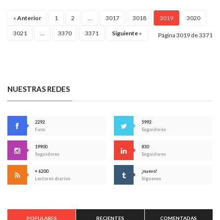
«
Anterior
1
2
...
3017
3018
3019
3020
3021
...
3370
3371
Siguiente
»
Página 3019 de 3371
NUESTRAS REDES
2292
5992
Fans
Seguidores
19900
830
Seguidores
Seguidores
+ 6200
¡nuevo!
Lectores diarios
Síguenos
POPULARES
RECIENTES
COMENTADAS