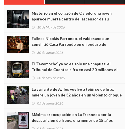
Misterio en el corazón de Oviedo: una joven
aparece muerta dentro del ascensor de su
edificio y las cámaras captan sus últimos minutos
10 de May de 2026
Fallece Nicolás Parrondo, el valdesano que
convirtió Casa Parrondo en un pedazo de
Asturias en Madrid
30 de Jun de 2026
El ‘Fevemocho’ ya no es solo una chapuza: el
Tribunal de Cuentas cifra en casi 20 millones el
sobrecoste de los trenes que no cabían por los
30 de May de 2026
túneles
La variante de Avilés vuelve a teñirse de luto:
muere un joven de 32 años en un violento choque
frontal
05 de Jun de 2026
Máxima preocupación en La Fresneda por la
desaparición de Irene, una menor de 15 años
03 de Jun de 2026