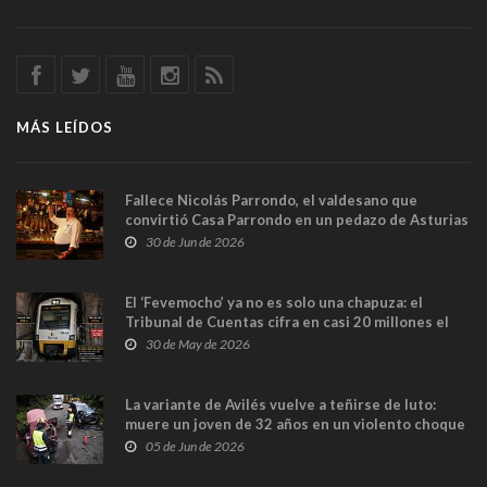
MÁS LEÍDOS
Fallece Nicolás Parrondo, el valdesano que
convirtió Casa Parrondo en un pedazo de Asturias
en Madrid
30 de Jun de 2026
El ‘Fevemocho’ ya no es solo una chapuza: el
Tribunal de Cuentas cifra en casi 20 millones el
sobrecoste de los trenes que no cabían por los
30 de May de 2026
túneles
La variante de Avilés vuelve a teñirse de luto:
muere un joven de 32 años en un violento choque
frontal
05 de Jun de 2026