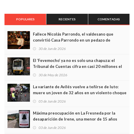
POPULARES
RECIENTES
COMENTADAS
Fallece Nicolás Parrondo, el valdesano que
convirtió Casa Parrondo en un pedazo de
Asturias en Madrid
30 de Jun de 2026
El ‘Fevemocho’ ya no es solo una chapuza: el
Tribunal de Cuentas cifra en casi 20 millones el
sobrecoste de los trenes que no cabían por los
30 de May de 2026
túneles
La variante de Avilés vuelve a teñirse de luto:
muere un joven de 32 años en un violento choque
frontal
05 de Jun de 2026
Máxima preocupación en La Fresneda por la
desaparición de Irene, una menor de 15 años
03 de Jun de 2026