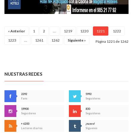
«
Anterior
1
2
...
1219
1220
1221
1222
1223
...
1261
1262
Siguiente
»
Página 1221 de 1262
NUESTRAS REDES
2292
5992
Fans
Seguidores
19900
830
Seguidores
Seguidores
+ 6200
¡nuevo!
Lectores diarios
Síguenos