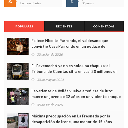
Lectores diarios
Síguenos
POPULARES
RECIENTES
COMENTADAS
Fallece Nicolás Parrondo, el valdesano que
convirtió Casa Parrondo en un pedazo de
Asturias en Madrid
30 de Jun de 2026
El ‘Fevemocho’ ya no es solo una chapuza: el
Tribunal de Cuentas cifra en casi 20 millones el
sobrecoste de los trenes que no cabían por los
30 de May de 2026
túneles
La variante de Avilés vuelve a teñirse de luto:
muere un joven de 32 años en un violento choque
frontal
05 de Jun de 2026
Máxima preocupación en La Fresneda por la
desaparición de Irene, una menor de 15 años