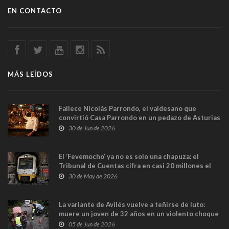
EN CONTACTO
MÁS LEÍDOS
Fallece Nicolás Parrondo, el valdesano que
convirtió Casa Parrondo en un pedazo de Asturias
en Madrid
30 de Jun de 2026
El ‘Fevemocho’ ya no es solo una chapuza: el
Tribunal de Cuentas cifra en casi 20 millones el
sobrecoste de los trenes que no cabían por los
30 de May de 2026
túneles
La variante de Avilés vuelve a teñirse de luto:
muere un joven de 32 años en un violento choque
frontal
05 de Jun de 2026