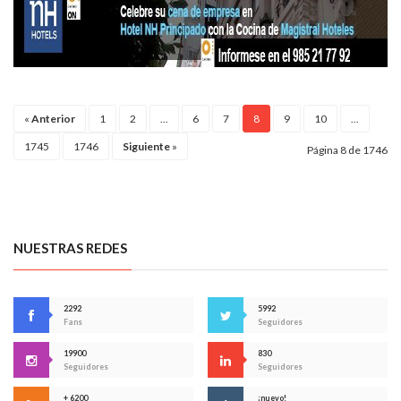
«
Anterior
1
2
...
6
7
8
9
10
...
1745
1746
Siguiente
»
Página 8 de 1746
NUESTRAS REDES
2292
5992
Fans
Seguidores
19900
830
Seguidores
Seguidores
+ 6200
¡nuevo!