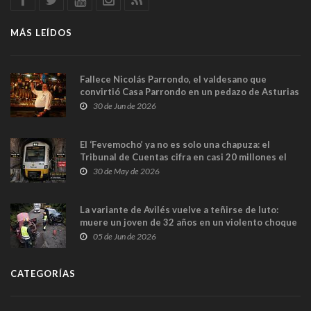
MÁS LEÍDOS
Fallece Nicolás Parrondo, el valdesano que
convirtió Casa Parrondo en un pedazo de Asturias
en Madrid
30 de Jun de 2026
El ‘Fevemocho’ ya no es solo una chapuza: el
Tribunal de Cuentas cifra en casi 20 millones el
sobrecoste de los trenes que no cabían por los
30 de May de 2026
túneles
La variante de Avilés vuelve a teñirse de luto:
muere un joven de 32 años en un violento choque
frontal
05 de Jun de 2026
CATEGORÍAS