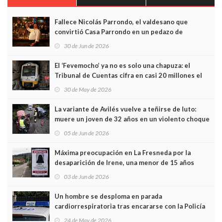
Fallece Nicolás Parrondo, el valdesano que
convirtió Casa Parrondo en un pedazo de
Asturias en Madrid
30 de Jun de 2026
El ‘Fevemocho’ ya no es solo una chapuza: el
Tribunal de Cuentas cifra en casi 20 millones el
sobrecoste de los trenes que no cabían por los
30 de May de 2026
túneles
La variante de Avilés vuelve a teñirse de luto:
muere un joven de 32 años en un violento choque
frontal
05 de Jun de 2026
Máxima preocupación en La Fresneda por la
desaparición de Irene, una menor de 15 años
03 de Jun de 2026
Un hombre se desploma en parada
cardiorrespiratoria tras encararse con la Policía
Local en Luanco
24 de May de 2026