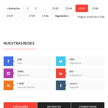
«
Anterior
1
2
...
1543
1544
1545
1546
1547
...
1745
1746
Siguiente
»
Página 1545 de 1746
NUESTRAS REDES
2292
5992
Fans
Seguidores
19900
830
Seguidores
Seguidores
+ 6200
¡nuevo!
Lectores diarios
Síguenos
POPULARES
RECIENTES
COMENTADAS