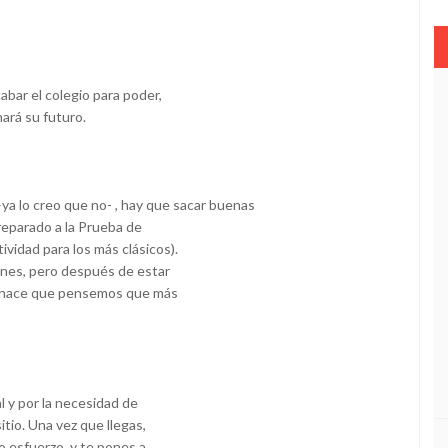
bar el colegio para poder,
nará su futuro.
ya lo creo que no- , hay que sacar buenas
reparado a la Prueba de
ividad para los más clásicos).
enes, pero después de estar
s, hace que pensemos que más
l y por la necesidad de
sitio. Una vez que llegas,
o esfuerzo, y te pones a