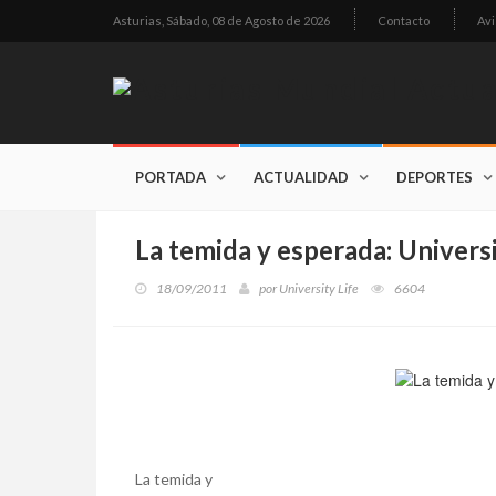
Asturias,
Sábado, 08 de Agosto de 2026
Contacto
Avi
PORTADA
ACTUALIDAD
DEPORTES
La temida y esperada: Univers
18/09/2011
por
University Life
6604
La temida y