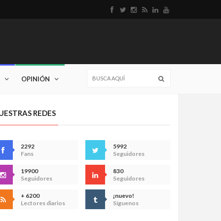
OPINIÓN
UESTRAS REDES
2292
5992
Fans
Seguidores
19900
830
Seguidores
Seguidores
+ 6200
¡nuevo!
Lectores diarios
Síguenos