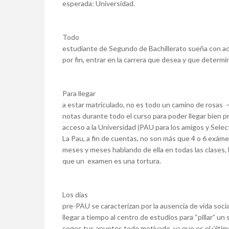
esperada: Universidad.
Todo
estudiante de Segundo de Bachillerato sueña con aca
por fin, entrar en la carrera que desea y que determi
Para llegar
a estar matriculado, no es todo un camino de rosas –
notas durante todo el curso para poder llegar bien p
acceso a la Universidad (PAU para los amigos y Select
La Pau, a fin de cuentas, no son más que 4 o 6 exám
meses y meses hablando de ella en todas las clase
que un examen es una tortura.
Los días
pre-PAU se caracterizan por la ausencia de vida socia
llegar a tiempo al centro de estudios para “pillar” un 
coges tus apuntes todo motivado, ya que es el últim