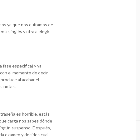
enos ya que nos quitamos de
te, inglés y otra a elegir
 fase especifica) y ya
o con el momento de decir
 produce al acabar el
as notas.
traseña es horrible, estás
 que carga nos sabes dónde
 ningún suspenso. Después,
da examen y decides cual