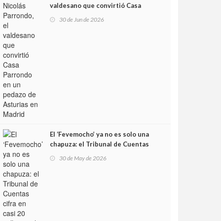
valdesano que convirtió Casa
Parrondo en un pedazo de
30 de Jun de 2026
Asturias en Madrid
El ‘Fevemocho’ ya no es solo una
chapuza: el Tribunal de Cuentas
cifra en casi 20 millones el
30 de May de 2026
sobrecoste de los trenes que no
cabían por los túneles