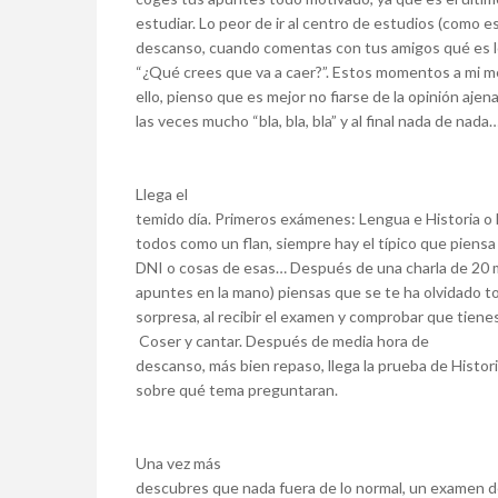
estudiar. Lo peor de ir al centro de estudios (como es
descanso, cuando comentas con tus amigos qué es lo 
“¿Qué crees que va a caer?”. Estos momentos a mi m
ello, pienso que es mejor no fiarse de la opinión ajen
las veces mucho “bla, bla, bla” y al final nada de nada
Llega el
temido día. Primeros exámenes: Lengua e Historia o F
todos como un flan, siempre hay el típico que piensa 
DNI o cosas de esas… Después de una charla de 20 mi
apuntes en la mano) piensas que se te ha olvidado to
sorpresa, al recibir el examen y comprobar que tiene
Coser y cantar. Después de media hora de
descanso, más bien repaso, llega la prueba de Historia
sobre qué tema preguntaran.
Una vez más
descubres que nada fuera de lo normal, un examen d