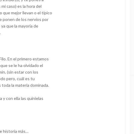
 mi caso) es la hora del
que mejor llevan o el típico
e ponen de los nervios por
a ya que la mayoría de
…
ilo. En el primero estamos
que se le ha olvidado el
n. (sin estar con los
do pero, cuál es tu
s toda la materia dominada.
 y con ella las quinielas
e historia más…