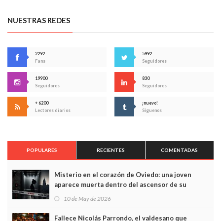
NUESTRAS REDES
2292
5992
Fans
Seguidores
19900
830
Seguidores
Seguidores
+ 6200
¡nuevo!
Lectores diarios
Síguenos
POPULARES
RECIENTES
COMENTADAS
Misterio en el corazón de Oviedo: una joven
aparece muerta dentro del ascensor de su
edificio y las cámaras captan sus últimos minutos
10 de May de 2026
Fallece Nicolás Parrondo, el valdesano que