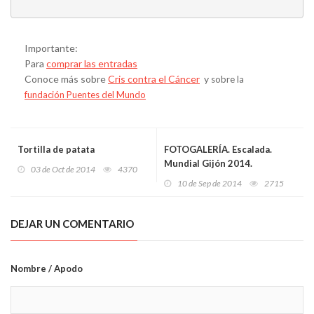
Importante
:
Para
comprar las entradas
Conoce más sobre
Cris contra el Cáncer
y
sobre la
fundación Puentes del Mundo
Tortilla de patata
FOTOGALERÍA. Escalada.
Mundial Gijón 2014.
03 de Oct de 2014
4370
Clasificación de Dificultad
10 de Sep de 2014
2715
Masculina
DEJAR UN COMENTARIO
Nombre / Apodo