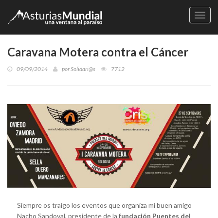
Naveg
Caravana Motera contra el Cáncer
09/09/2014
por
Solidari@s
7712
Siempre os traigo los eventos que organiza mi buen amigo
Nacho Sandoval, presidente de la
fundación Puentes del