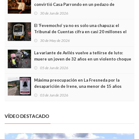
convirtió Casa Parrondo en un pedazo de
Asturias en Madrid
30 de Jun de 2026
El ‘Fevemocho’ ya no es solo una chapuza: el
Tribunal de Cuentas cifra en casi 20 millones el
sobrecoste de los trenes que no cabían por los
30 de May de 2026
túneles
La variante de Avilés vuelve a teñirse de luto:
muere un joven de 32 años en un violento choque
frontal
05 de Jun de 2026
Máxima preocupación en La Fresneda por la
desaparición de Irene, una menor de 15 años
03 de Jun de 2026
VÍDEO DESTACADO