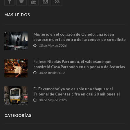
MÁS LEÍDOS
Misterio en el corazón de Oviedo: una joven
aparece muerta dentro del ascensor de su edificio
y las cámaras captan sus últimos minutos
10 de May de 2026
Fallece Nicolás Parrondo, el valdesano que
convirtió Casa Parrondo en un pedazo de Asturias
en Madrid
30 de Jun de 2026
El ‘Fevemocho’ ya no es solo una chapuza: el
Tribunal de Cuentas cifra en casi 20 millones el
sobrecoste de los trenes que no cabían por los
30 de May de 2026
túneles
CATEGORÍAS