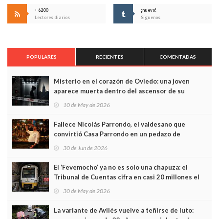
+ 6200
¡nuevo!
Lectores diarios
Síguenos
POPULARES
RECIENTES
COMENTADAS
Misterio en el corazón de Oviedo: una joven
aparece muerta dentro del ascensor de su
edificio y las cámaras captan sus últimos minutos
10 de May de 2026
Fallece Nicolás Parrondo, el valdesano que
convirtió Casa Parrondo en un pedazo de
Asturias en Madrid
30 de Jun de 2026
El ‘Fevemocho’ ya no es solo una chapuza: el
Tribunal de Cuentas cifra en casi 20 millones el
sobrecoste de los trenes que no cabían por los
30 de May de 2026
túneles
La variante de Avilés vuelve a teñirse de luto: