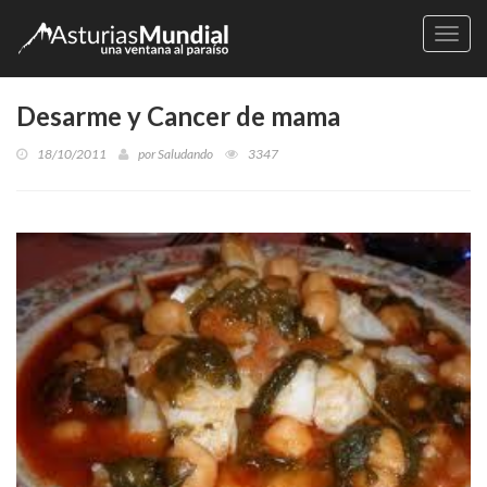
Naveg
Desarme y Cancer de mama
18/10/2011
por
Saludando
3347