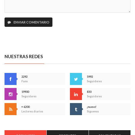
ENVIAR COMENTARIO
NUESTRAS REDES
2292
5992
Fans
Seguidores
19900
830
Seguidores
Seguidores
+ 6200
¡nuevo!
Lectores diarios
Síguenos