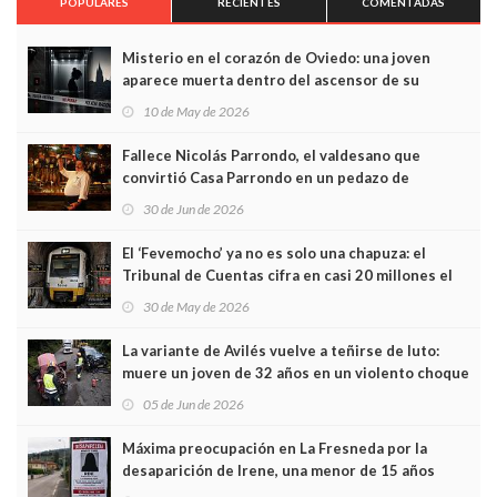
POPULARES
RECIENTES
COMENTADAS
Misterio en el corazón de Oviedo: una joven
aparece muerta dentro del ascensor de su
edificio y las cámaras captan sus últimos minutos
10 de May de 2026
Fallece Nicolás Parrondo, el valdesano que
convirtió Casa Parrondo en un pedazo de
Asturias en Madrid
30 de Jun de 2026
El ‘Fevemocho’ ya no es solo una chapuza: el
Tribunal de Cuentas cifra en casi 20 millones el
sobrecoste de los trenes que no cabían por los
30 de May de 2026
túneles
La variante de Avilés vuelve a teñirse de luto:
muere un joven de 32 años en un violento choque
frontal
05 de Jun de 2026
Máxima preocupación en La Fresneda por la
desaparición de Irene, una menor de 15 años