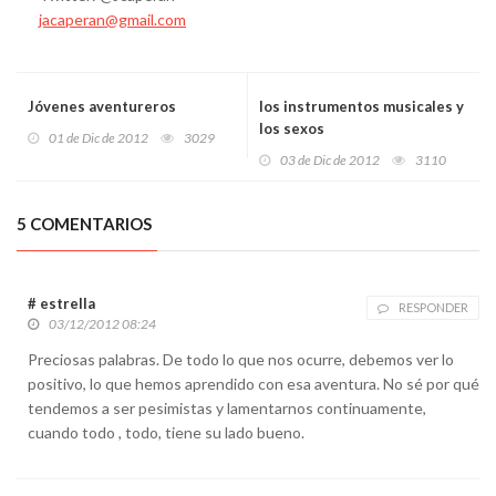
jacaperan@gmail.com
Jóvenes aventureros
los instrumentos musicales y
los sexos
01 de Dic de 2012
3029
03 de Dic de 2012
3110
5 COMENTARIOS
# estrella
RESPONDER
03/12/2012 08:24
Preciosas palabras. De todo lo que nos ocurre, debemos ver lo
positivo, lo que hemos aprendido con esa aventura. No sé por qué
tendemos a ser pesimistas y lamentarnos continuamente,
cuando todo , todo, tiene su lado bueno.