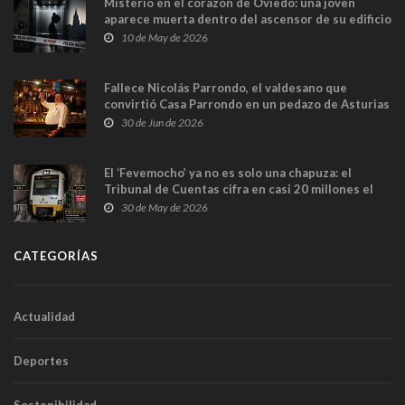
Misterio en el corazón de Oviedo: una joven
aparece muerta dentro del ascensor de su edificio
y las cámaras captan sus últimos minutos
10 de May de 2026
Fallece Nicolás Parrondo, el valdesano que
convirtió Casa Parrondo en un pedazo de Asturias
en Madrid
30 de Jun de 2026
El ‘Fevemocho’ ya no es solo una chapuza: el
Tribunal de Cuentas cifra en casi 20 millones el
sobrecoste de los trenes que no cabían por los
30 de May de 2026
túneles
CATEGORÍAS
Actualidad
Deportes