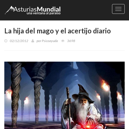
Naveg
La hija del mago y el acertijo diario
02/12/2012
por
Psicoayuda
3698