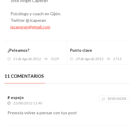
José Ángel Caperán
Psicólogo y coach en Gijón.
Twitter @Jcaperan
jacaperan@gmail.com
¿Peleamos?
Punto clave
21 de Ago de 2012
3129
29 de Ago de 2012
2713
11 COMENTARIOS
# espejo
RESPONDER
22/08/2012 11:40
Prewsta volver a pensar con tus post