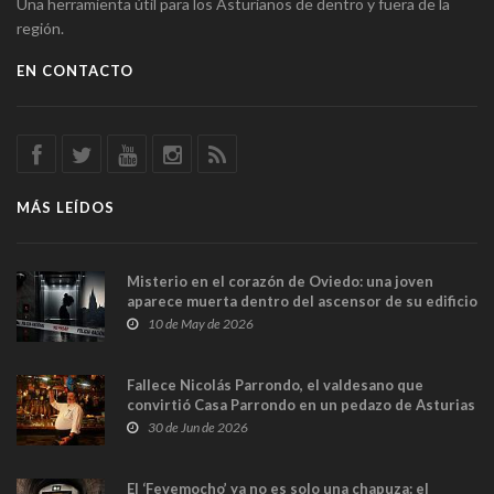
Una herramienta útil para los Asturianos de dentro y fuera de la
región.
EN CONTACTO
MÁS LEÍDOS
Misterio en el corazón de Oviedo: una joven
aparece muerta dentro del ascensor de su edificio
y las cámaras captan sus últimos minutos
10 de May de 2026
Fallece Nicolás Parrondo, el valdesano que
convirtió Casa Parrondo en un pedazo de Asturias
en Madrid
30 de Jun de 2026
El ‘Fevemocho’ ya no es solo una chapuza: el