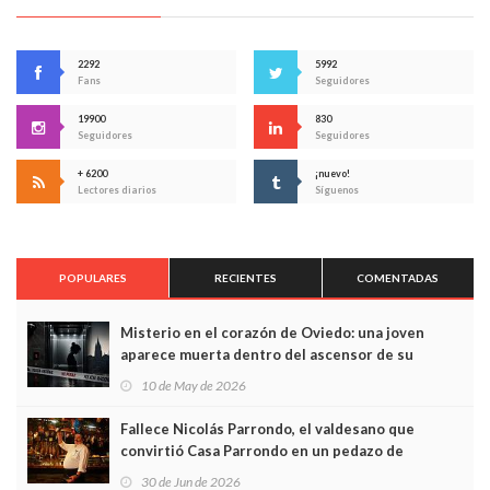
2292
5992
Fans
Seguidores
19900
830
Seguidores
Seguidores
+ 6200
¡nuevo!
Lectores diarios
Síguenos
POPULARES
RECIENTES
COMENTADAS
Misterio en el corazón de Oviedo: una joven
aparece muerta dentro del ascensor de su
edificio y las cámaras captan sus últimos minutos
10 de May de 2026
Fallece Nicolás Parrondo, el valdesano que
convirtió Casa Parrondo en un pedazo de
Asturias en Madrid
30 de Jun de 2026