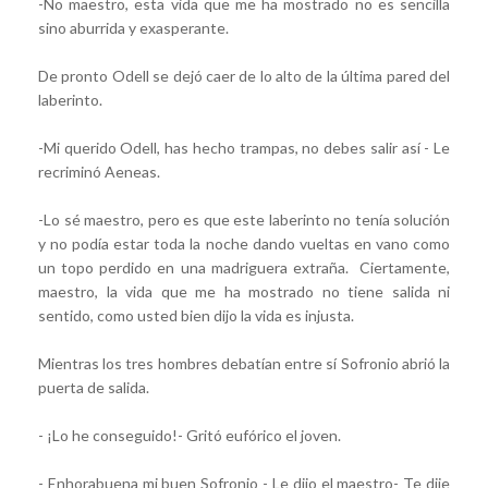
-No maestro, esta vida que me ha mostrado no es sencilla
sino aburrida y exasperante.
De pronto Odell se dejó caer de lo alto de la última pared del
laberinto.
-Mi querido Odell, has hecho trampas, no debes salir así - Le
recriminó Aeneas.
-Lo sé maestro, pero es que este laberinto no tenía solución
y no podía estar toda la noche dando vueltas en vano como
un topo perdido en una madriguera extraña. Ciertamente,
maestro, la vida que me ha mostrado no tiene salida ni
sentido, como usted bien dijo la vida es injusta.
Mientras los tres hombres debatían entre sí Sofronio abrió la
puerta de salida.
- ¡Lo he conseguido!- Gritó eufórico el joven.
- Enhorabuena mi buen Sofronio - Le dijo el maestro- Te dije