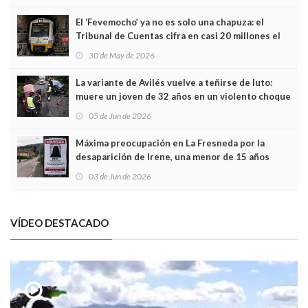
El ‘Fevemocho’ ya no es solo una chapuza: el
Tribunal de Cuentas cifra en casi 20 millones el
sobrecoste de los trenes que no cabían por los
30 de May de 2026
túneles
La variante de Avilés vuelve a teñirse de luto:
muere un joven de 32 años en un violento choque
frontal
05 de Jun de 2026
Máxima preocupación en La Fresneda por la
desaparición de Irene, una menor de 15 años
03 de Jun de 2026
VÍDEO DESTACADO