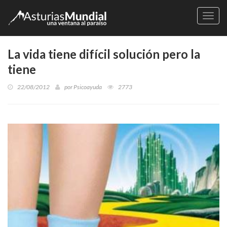
Naveg
La vida tiene difícil solución pero la
tiene
22/08/2012
por
Psicoayuda
2773