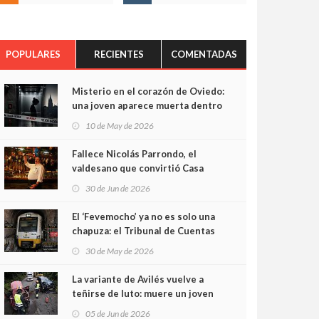
POPULARES
RECIENTES
COMENTADAS
Misterio en el corazón de Oviedo:
una joven aparece muerta dentro
del ascensor de su edificio y las
10 de May de 2026
cámaras captan sus últimos
minutos
Fallece Nicolás Parrondo, el
valdesano que convirtió Casa
Parrondo en un pedazo de
30 de Jun de 2026
Asturias en Madrid
El ‘Fevemocho’ ya no es solo una
chapuza: el Tribunal de Cuentas
cifra en casi 20 millones el
30 de May de 2026
sobrecoste de los trenes que no
cabían por los túneles
La variante de Avilés vuelve a
teñirse de luto: muere un joven
de 32 años en un violento choque
05 de Jun de 2026