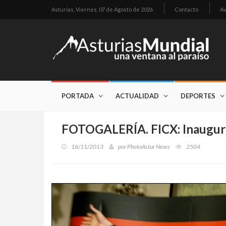
Asturias,
Viernes, 07 de Agosto de 2026
Contacto
Av
PORTADA
ACTUALIDAD
DEPORTES
FOTOGALERÍA. FICX: Inaugur
16/11/2013
por
PhotoAstur News
2504