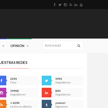
OPINIÓN
UESTRAS REDES
2292
5992
Fans
Seguidores
19900
830
Seguidores
Seguidores
+ 6200
¡nuevo!
Lectores diarios
Síguenos