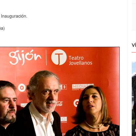
. Inauguración.
ña)
V