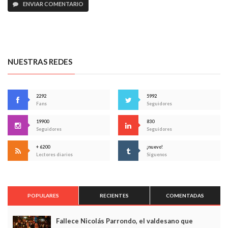
ENVIAR COMENTARIO
NUESTRAS REDES
2292
5992
Fans
Seguidores
19900
830
Seguidores
Seguidores
+ 6200
¡nuevo!
Lectores diarios
Síguenos
POPULARES
RECIENTES
COMENTADAS
Fallece Nicolás Parrondo, el valdesano que