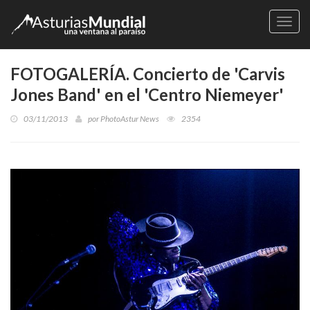
Naveg
FOTOGALERÍA. Concierto de 'Carvis
Jones Band' en el 'Centro Niemeyer'
03/11/2013
por
PhotoAstur News
2354