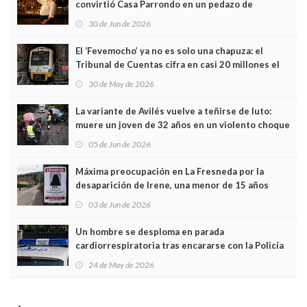
convirtió Casa Parrondo en un pedazo de
Asturias en Madrid
30 de Jun de 2026
El ‘Fevemocho’ ya no es solo una chapuza: el
Tribunal de Cuentas cifra en casi 20 millones el
sobrecoste de los trenes que no cabían por los
30 de May de 2026
túneles
La variante de Avilés vuelve a teñirse de luto:
muere un joven de 32 años en un violento choque
frontal
05 de Jun de 2026
Máxima preocupación en La Fresneda por la
desaparición de Irene, una menor de 15 años
03 de Jun de 2026
Un hombre se desploma en parada
cardiorrespiratoria tras encararse con la Policía
Local en Luanco
24 de May de 2026