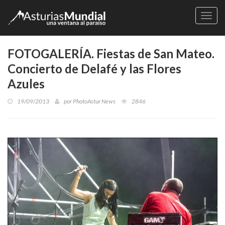
Naveg
FOTOGALERÍA. Fiestas de San Mateo.
Concierto de Delafé y las Flores
Azules
19/09/2013
por
PhotoAstur News
2846